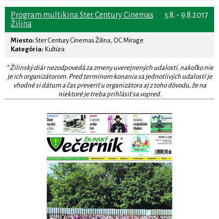
Program multikina Ster Century Cinemas
3.8. - 9.8.2017
Žilina
Miesto:
Ster Century Cinemas Žilina, OC Mirage
Kategória:
Kultúra
* Žilinský diár nezodpovedá za zmeny uverejnených udalostí, nakoľko nie
je ich organizátorom. Pred termínom konania sa jednotlivých udalostí je
vhodné si dátum a čas preveriť u organizátora aj z toho dôvodu, že na
niektoré je treba prihlásiť sa vopred.