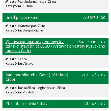
Miesto:
Mariánske námestie, Žilina
Kategória:
Kultúra
Birell plážové kino
3.8.2017 21:00
Miesto:
eXtreme park Žilina
Kategória:
Verejné dianie
Výstava exponátov vytvorených z
26.4. - 20.10.2017
dánskej stavebnice LEGO / výstavné priestory Kysuckého
múzea v Čadci
Miesto:
Čadca
Kategória:
Výstavy
Malí podnikatelia: Denný zážitkový
24.7. - 4.8.2017
tábor
Miesto:
Banka Žilina, Legionárska 1, Žilina
Kategória:
Pre deti
Zber obnoseného šatstva
1.8. - 4.8.2017