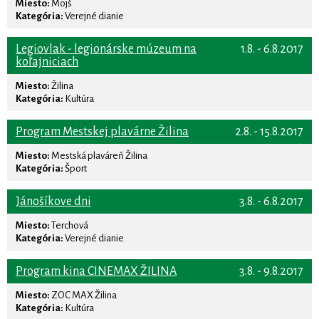
Miesto:
Mojš
Kategória:
Verejné dianie
Legiovlak - legionárske múzeum na
1.8. - 6.8.2017
koľajniciach
Miesto:
Žilina
Kategória:
Kultúra
Program Mestskej plavárne Žilina
2.8. - 15.8.2017
Miesto:
Mestská plaváreň Žilina
Kategória:
Šport
Jánošíkove dni
3.8. - 6.8.2017
Miesto:
Terchová
Kategória:
Verejné dianie
Program kina CINEMAX ŽILINA
3.8. - 9.8.2017
Miesto:
ZOC MAX Žilina
Kategória:
Kultúra