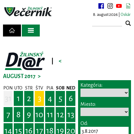
8. august 2026 |
Oskár
|
<
AUGUST 2017
>
Kategória:
PON
UTO
STR
ŠTV
PIA
SOB
NED
31
1
2
3
4
5
6
Miesto:
7
8
9
10
11
12
13
Od:
14
15
16
17
18
19
20