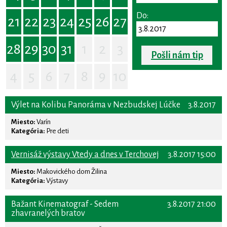
Do:
21
22
23
24
25
26
27
28
29
30
31
1
2
3
Pošli nám tip
4
5
6
7
8
9
10
Výlet na Kolibu Panoráma v Nezbudskej Lúčke
3.8.2017
Miesto:
Varín
Kategória:
Pre deti
Vernisáž výstavy Vtedy a dnes v Terchovej
3.8.2017 15:00
Miesto:
Makovického dom Žilina
Kategória:
Výstavy
Bažant Kinematograf - Sedem
3.8.2017 21:00
zhavranelých bratov