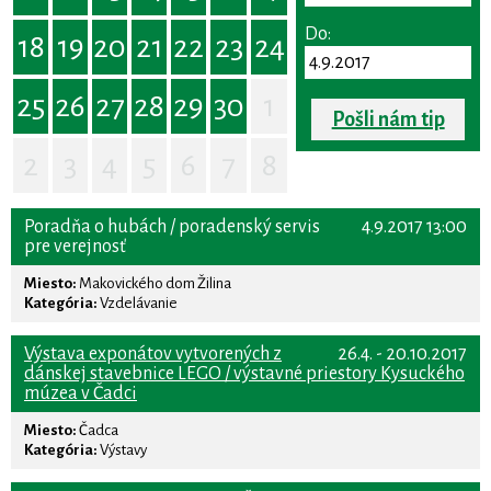
Do:
18
19
20
21
22
23
24
25
26
27
28
29
30
1
Pošli nám tip
2
3
4
5
6
7
8
Poradňa o hubách / poradenský servis
4.9.2017 13:00
pre verejnosť
Miesto:
Makovického dom Žilina
Kategória:
Vzdelávanie
Výstava exponátov vytvorených z
26.4. - 20.10.2017
dánskej stavebnice LEGO / výstavné priestory Kysuckého
múzea v Čadci
Miesto:
Čadca
Kategória:
Výstavy