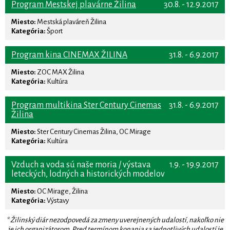
Program Mestskej plavárne Žilina
30.8. - 12.9.2017
Miesto:
Mestská plaváreň Žilina
Kategória:
Šport
Program kina CINEMAX ŽILINA
31.8. - 6.9.2017
Miesto:
ZOC MAX Žilina
Kategória:
Kultúra
Program multikina Ster Century Cinemas
31.8. - 6.9.2017
Žilina
Miesto:
Ster Century Cinemas Žilina, OC Mirage
Kategória:
Kultúra
Vzduch a voda sú naše moria / výstava
1.9. - 19.9.2017
leteckých, lodných a historických modelov
Miesto:
OC Mirage, Žilina
Kategória:
Výstavy
* Žilinský diár nezodpovedá za zmeny uverejnených udalostí, nakoľko nie
je ich organizátorom. Pred termínom konania sa jednotlivých udalostí je