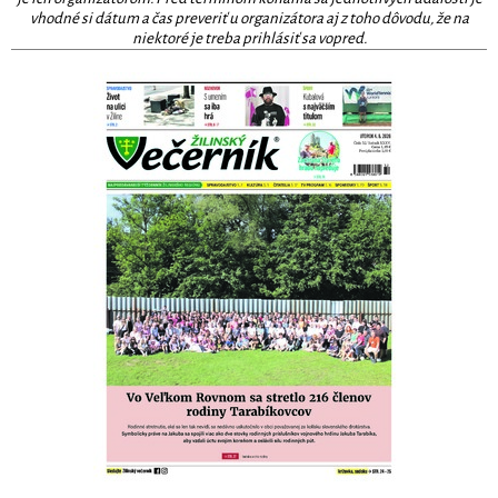
vhodné si dátum a čas preveriť u organizátora aj z toho dôvodu, že na
niektoré je treba prihlásiť sa vopred.