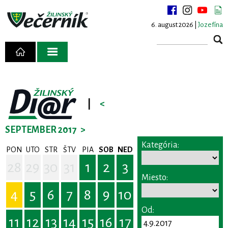
6. august 2026 |
Jozefína
|
<
SEPTEMBER 2017
>
Kategória:
PON
UTO
STR
ŠTV
PIA
SOB
NED
28
29
30
31
1
2
3
Miesto:
4
5
6
7
8
9
10
Od:
11
12
13
14
15
16
17