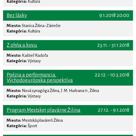
Kategória:
Kultúra
Bez lásky
9.1.2018 20:00
Miesto:
Stanica Žilina-Záriečie
Kategória:
Kultúra
Z ohňa a kovu
23.11. - 31.1.2018
Miesto:
Kaštieľ Radoľa
Kategória:
Výstavy
Poézia a performancia.
22.12. - 10.3.2018
Východoeurópska perspektíva
Miesto:
Nová synagóga Žilina, J. M. Hurbana 11, Žilina
Kategória:
Výstavy
Program Mestskej plavárne Žilina
27.12. - 9.1.2018
Miesto:
Mestská plaváreň Žilina
Kategória:
Šport