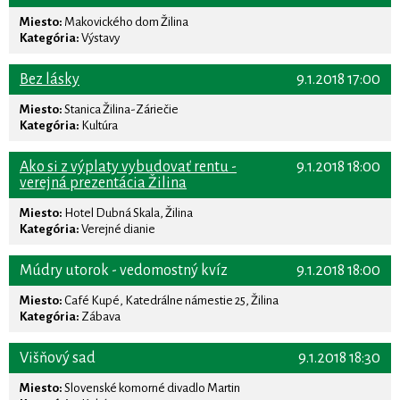
Miesto:
Makovického dom Žilina
Kategória:
Výstavy
Bez lásky
9.1.2018 17:00
Miesto:
Stanica Žilina-Záriečie
Kategória:
Kultúra
Ako si z výplaty vybudovať rentu -
9.1.2018 18:00
verejná prezentácia Žilina
Miesto:
Hotel Dubná Skala, Žilina
Kategória:
Verejné dianie
Múdry utorok - vedomostný kvíz
9.1.2018 18:00
Miesto:
Café Kupé, Katedrálne námestie 25, Žilina
Kategória:
Zábava
Višňový sad
9.1.2018 18:30
Miesto:
Slovenské komorné divadlo Martin