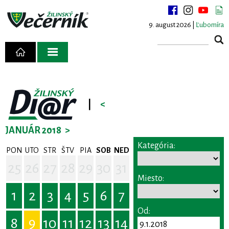
9. august 2026 |
Ľubomíra
|
<
JANUÁR 2018
>
Kategória:
PON
UTO
STR
ŠTV
PIA
SOB
NED
25
26
27
28
29
30
31
Miesto:
1
2
3
4
5
6
7
Od:
8
9
10
11
12
13
14