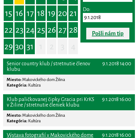
Do:
15
16
17
18
19
20
21
22
23
24
25
26
27
28
Pošli nám tip
29
30
31
1
2
3
4
Senior country klub / stretnutie členov
9.1.2018 14:00
klubu
Miesto:
Makovického dom Žilina
Kategória:
Kultúra
Klub paličkovanej čipky Gracia pri KrKS
9.1.2018 16:00
v Žiline / stretnutie členiek klubu
Miesto:
Makovického dom Žilina
Kategória:
Kultúra
Výstava fotografií v Makovického dome
9.1.2018 16:00