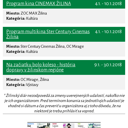
Program kina CINEMAX ŽILINA
4.1. - 10.1.2018
Miesto:
ZOC MAX Žilina
Kategória:
Kultúra
Program multikina Ster Century Cinemas
4.1. - 10.1.2018
Žilina
Miesto:
Ster Century Cinemas Žilina, OC Mirage
Kategória:
Kultúra
Na začiatku bolo koleso - história
9.1. - 30.1.2018
dopravy v žilinskom regióne
Miesto:
OC Mirage, Žilina
Kategória:
Výstavy
* Žilinský diár nezodpovedá za zmeny uverejnených udalostí, nakoľko nie
je ich organizátorom. Pred termínom konania sa jednotlivých udalostí je
vhodné si dátum a čas preveriť u organizátora aj z toho dôvodu, že na
niektoré je treba prihlásiť sa vopred.