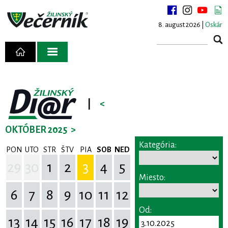
8. august 2026 |
Oskár
|
<
OKTÓBER 2025
>
Kategória:
PON
UTO
STR
ŠTV
PIA
SOB
NED
29
30
1
2
3
4
5
Miesto:
6
7
8
9
10
11
12
Od:
13
14
15
16
17
18
19