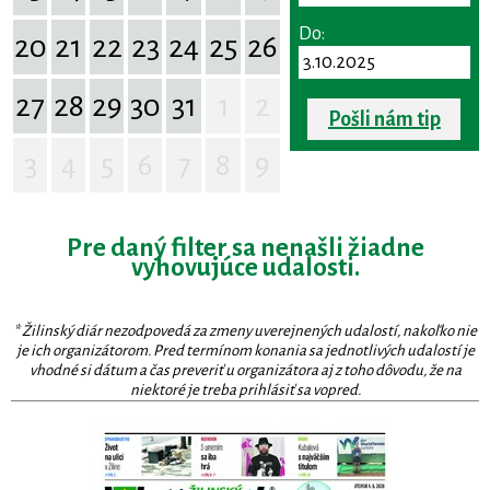
Do:
20
21
22
23
24
25
26
27
28
29
30
31
1
2
Pošli nám tip
3
4
5
6
7
8
9
Pre daný filter sa nenašli žiadne
vyhovujúce udalosti.
* Žilinský diár nezodpovedá za zmeny uverejnených udalostí, nakoľko nie
je ich organizátorom. Pred termínom konania sa jednotlivých udalostí je
vhodné si dátum a čas preveriť u organizátora aj z toho dôvodu, že na
niektoré je treba prihlásiť sa vopred.