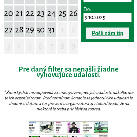
Do:
20
21
22
23
24
25
26
27
28
29
30
31
1
2
Pošli nám tip
3
4
5
6
7
8
9
Pre daný filter sa nenašli žiadne
vyhovujúce udalosti.
* Žilinský diár nezodpovedá za zmeny uverejnených udalostí, nakoľko nie
je ich organizátorom. Pred termínom konania sa jednotlivých udalostí je
vhodné si dátum a čas preveriť u organizátora aj z toho dôvodu, že na
niektoré je treba prihlásiť sa vopred.