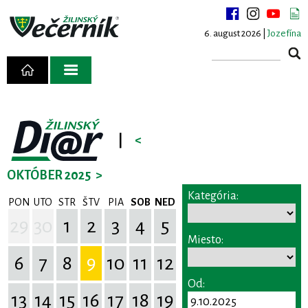
6. august 2026 |
Jozefína
|
<
OKTÓBER 2025
>
Kategória:
PON
UTO
STR
ŠTV
PIA
SOB
NED
29
30
1
2
3
4
5
Miesto:
6
7
8
9
10
11
12
Od:
13
14
15
16
17
18
19