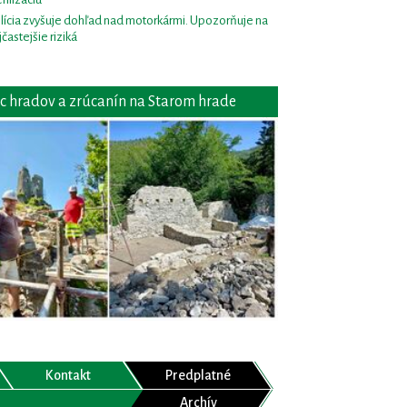
lícia zvyšuje dohľad nad motorkármi. Upozorňuje na
jčastejšie riziká
c hradov a zrúcanín na Starom hrade
Kontakt
Predplatné
Archív