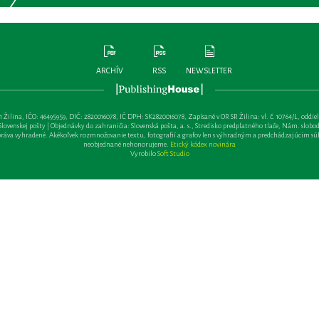
ARCHÍV
RSS
NEWSLETTER
lina, IČO: 46495959, DIČ: 2820016078, IČ DPH: SK2820016078, Zapísané v OR SR Žilina: vl. č. 10764/L, oddiel: Sa 
ovenskej pošty | Objednávky do zahraničia: Slovenská pošta, a. s., Stredisko predplatného tlače, Nám. slobody 
va vyhradené. Akékoľvek rozmnožovanie textu, fotografií a grafov len s výhradným a predchádzajúcim sú
neobjednané nehonorujeme.
Etický kódex novinára
Vyrobilo
Soft Studio