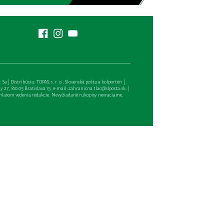
| Distribúcia: TOPAS, s. r. o., Slovenská pošta a kolportéri |
27, 810 05 Bratislava 15, e-mail:
zahranicna.tlac@slposta.sk
. |
hlasom vedenia redakcie. Nevyžiadané rukopisy nevraciame,