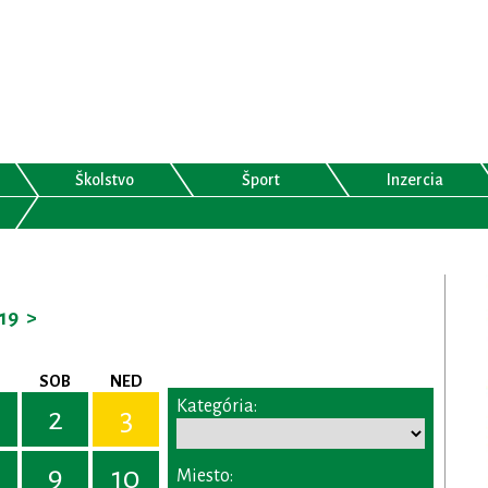
Školstvo
Šport
Inzercia
19
>
SOB
NED
Kategória:
2
3
9
10
Miesto: