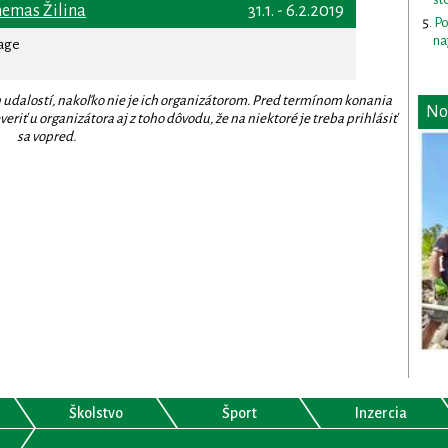
nemas Žilina
31.1. - 6.2.2019
Po
na
rage
 udalostí, nakoľko nie je ich organizátorom. Pred termínom konania
No
eriť u organizátora aj z toho dôvodu, že na niektoré je treba prihlásiť
sa vopred.
Školstvo
Šport
Inzercia