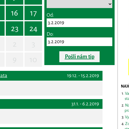
16
17
Od:
23
24
Do:
2
3
Pošli nám tip
9
10
hata
19.12. - 15.2.2019
NAJ
Va
st
31.1. - 6.2.2019
Ná
pr
Vy
Zd
st