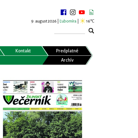
9. august 2026 |
Ľubomíra
|
16°C
Kontakt
Predplatné
Archív