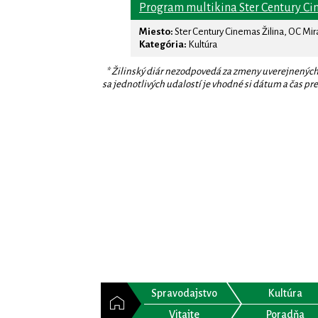
Program multikina Ster Century Ci
Miesto:
Ster Century Cinemas Žilina, OC Mi
Kategória:
Kultúra
* Žilinský diár nezodpovedá za zmeny uverejnených
sa jednotlivých udalostí je vhodné si dátum a čas prev
Spravodajstvo
Kultúra
Vitajte
Poradňa