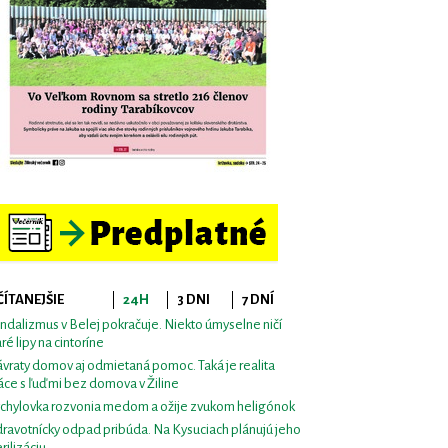
ČÍTANEJŠIE
24H
3 DNI
7 DNÍ
ndalizmus v Belej pokračuje. Niekto úmyselne ničí
aré lipy na cintoríne
vraty domov aj odmietaná pomoc. Taká je realita
áce s ľuďmi bez domova v Žiline
chylovka rozvonia medom a ožije zvukom heligónok
ravotnícky odpad pribúda. Na Kysuciach plánujú jeho
erilizáciu