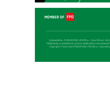
Vydavateľsťvo: PUBLISHING HOUSE a.s., Jána Milca 6, 010 01 Ži
Objednávky na predplatné: prijíma každá pošta a doručovateľ Sl
Copyright © 2012-2026 PUBLISHING HOUSE a.s. Autorské prá