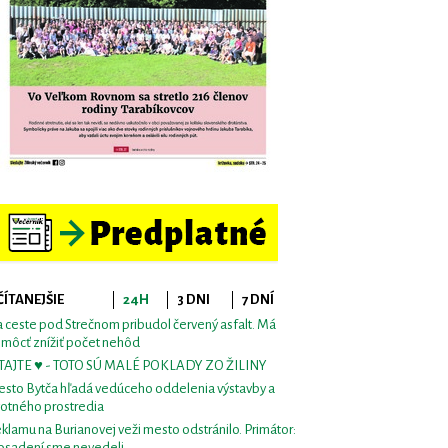
ČÍTANEJŠIE
24H
3 DNI
7 DNÍ
 ceste pod Strečnom pribudol červený asfalt. Má
môcť znížiť počet nehôd
TAJTE ♥ - TOTO SÚ MALÉ POKLADY ZO ŽILINY
sto Bytča hľadá vedúceho oddelenia výstavby a
votného prostredia
klamu na Burianovej veži mesto odstránilo. Primátor:
osadení sme nevedeli