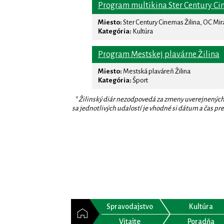
Program multikina Ster Century Ci
Miesto:
Ster Century Cinemas Žilina, OC Mi
Kategória:
Kultúra
Program Mestskej plavárne Žilina
Miesto:
Mestská plaváreň Žilina
Kategória:
Šport
* Žilinský diár nezodpovedá za zmeny uverejnených
sa jednotlivých udalostí je vhodné si dátum a čas prev
Spravodajstvo
Kultúra
Vitajte
Poradňa