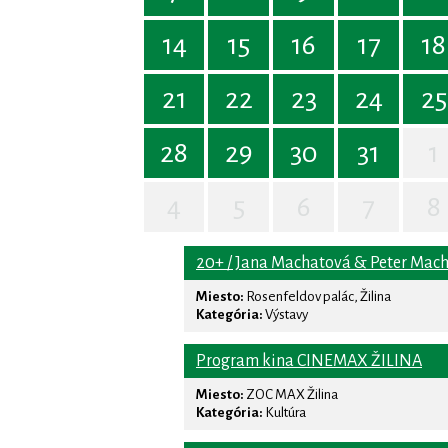
14
15
16
17
18
21
22
23
24
25
28
29
30
31
1
4
5
6
7
8
20+ / Jana Machatová & Peter Mac
Miesto:
Rosenfeldov palác, Žilina
Kategória:
Výstavy
Program kina CINEMAX ŽILINA
Miesto:
ZOC MAX Žilina
Kategória:
Kultúra