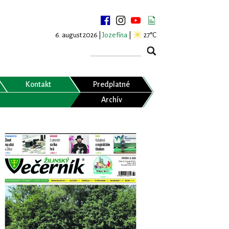
6. august 2026 |
Jozefína
|
27°C
Kontakt
Predplatné
Archív