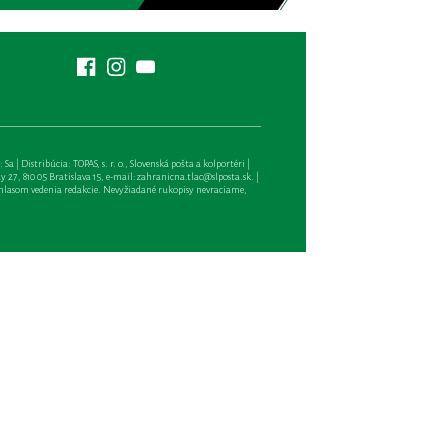
| Distribúcia: TOPAS, s. r. o., Slovenská pošta a kolportéri |
27, 810 05 Bratislava 15, e-mail:
zahranicna.tlac@slposta.sk
. |
hlasom vedenia redakcie. Nevyžiadané rukopisy nevraciame,