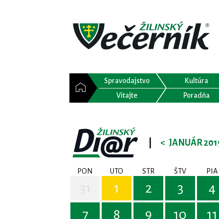
Spravodajstvo
Kultúra
Vitajte
Poradňa
|
<
JANUÁR 201
PON
UTO
STR
ŠTV
PIA
31
1
2
3
4
7
8
9
10
11