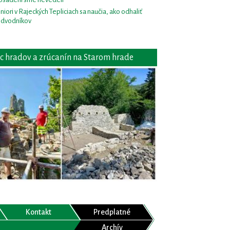
niori v Rajeckých Tepliciach sa naučia, ako odhaliť
dvodníkov
c hradov a zrúcanín na Starom hrade
Kontakt
Predplatné
Archív