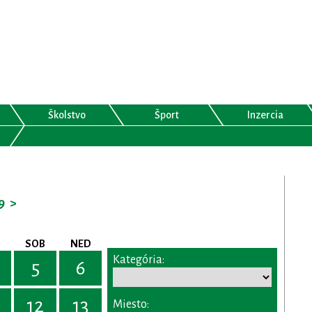
Školstvo
Šport
Inzercia
9
>
SOB
NED
Kategória:
5
6
12
13
Miesto: