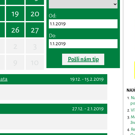
19
20
Od:
26
27
Do:
2
3
Pošli nám tip
9
10
hata
19.12. - 15.2.2019
NAJ
Na
po
27.12. - 2.1.2019
VI
Me
ži
Re
O 