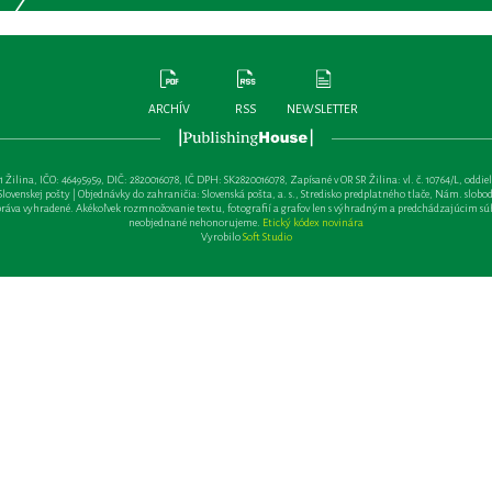
ARCHÍV
RSS
NEWSLETTER
lina, IČO: 46495959, DIČ: 2820016078, IČ DPH: SK2820016078, Zapísané v OR SR Žilina: vl. č. 10764/L, oddiel: Sa 
ovenskej pošty | Objednávky do zahraničia: Slovenská pošta, a. s., Stredisko predplatného tlače, Nám. slobody 
va vyhradené. Akékoľvek rozmnožovanie textu, fotografií a grafov len s výhradným a predchádzajúcim sú
neobjednané nehonorujeme.
Etický kódex novinára
Vyrobilo
Soft Studio