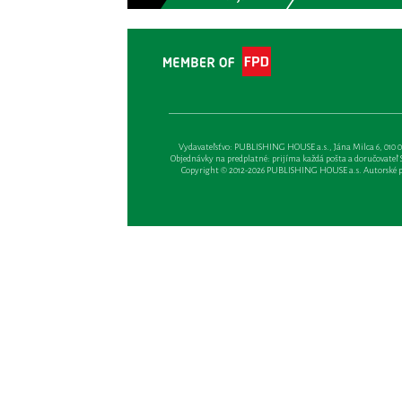
Vydavateľsťvo: PUBLISHING HOUSE a.s., Jána Milca 6, 010 01 Ži
Objednávky na predplatné: prijíma každá pošta a doručovateľ Sl
Copyright © 2012-2026 PUBLISHING HOUSE a.s. Autorské prá