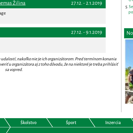
nemas Žilina
27.12. - 2.1.2019
Se
po
rage
27.12. - 9.1.2019
No
 udalostí, nakoľko nie je ich organizátorom. Pred termínom konania
eriť u organizátora aj z toho dôvodu, že na niektoré je treba prihlásiť
sa vopred.
Školstvo
Šport
Inzercia