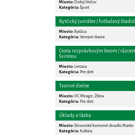
Miesto:
Dolný Hričov
Kategória:
Šport
Bytčický juniáles / futbalový štadi
Miesto:
Bytčica
Kategória:
Verejné dianie
Cesta rozprávkovým lesom / rázces
Svinnou
Miesto:
Lietava
Kategória:
Pre deti
Tvorivé dielne
Miesto:
OC Mirage, Žilina
Kategória:
Pre deti
Úklady a láska
Miesto:
Slovenské komorné divadlo Martin
Kategória:
Kultúra