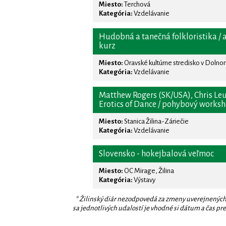
Miesto:
Terchová
Kategória:
Vzdelávanie
Hudobná a tanečná folkloristika / 
kurz
Miesto:
Oravské kultúrne stredisko v Doln
Kategória:
Vzdelávanie
Matthew Rogers (SK/USA), Chris Leu
Erotics of Dance / pohybový works
Miesto:
Stanica Žilina-Záriečie
Kategória:
Vzdelávanie
Slovensko - hokejbalová veľmoc
Miesto:
OC Mirage, Žilina
Kategória:
Výstavy
* Žilinský diár nezodpovedá za zmeny uverejnených
sa jednotlivých udalostí je vhodné si dátum a čas prev