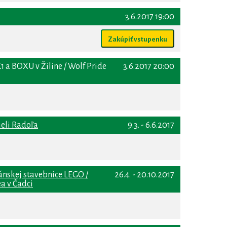
3.6.2017 19:00
Zakúpiť vstupenku
1 a BOXU v Žiline / Wolf Pride
3.6.2017 20:00
ieli Radoľa
9.3. - 6.6.2017
ánskej stavebnice LEGO /
26.4. - 20.10.2017
a v Čadci