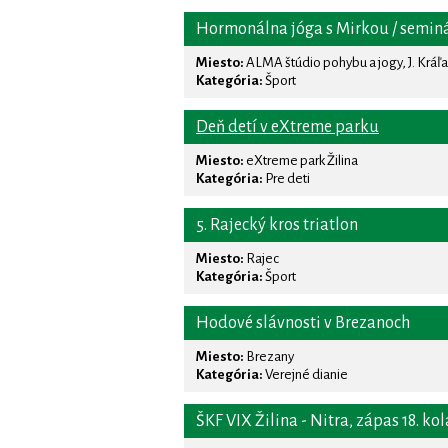
Hormonálna jóga s Mirkou / semin
Miesto:
ALMA štúdio pohybu a jogy, J. Kráľa 
Kategória:
Šport
Deň detí v eXtreme parku
Miesto:
eXtreme park Žilina
Kategória:
Pre deti
5. Rajecký kros triatlon
Miesto:
Rajec
Kategória:
Šport
Hodové slávnosti v Brezanoch
Miesto:
Brezany
Kategória:
Verejné dianie
ŠKF VIX Žilina - Nitra, zápas 18. kola