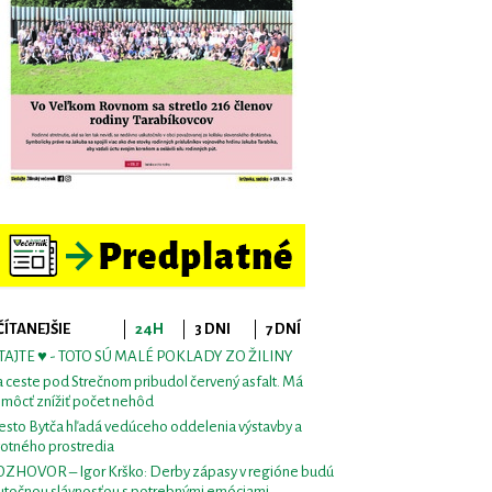
ČÍTANEJŠIE
24H
3 DNI
7 DNÍ
TAJTE ♥ - TOTO SÚ MALÉ POKLADY ZO ŽILINY
 ceste pod Strečnom pribudol červený asfalt. Má
môcť znížiť počet nehôd
sto Bytča hľadá vedúceho oddelenia výstavby a
votného prostredia
ZHOVOR – Igor Krško: Derby zápasy v regióne budú
utočnou slávnosťou s potrebnými emóciami