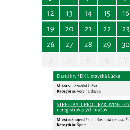
12
13
14
15
16
19
20
21
22
23
26
27
28
29
30
3
4
5
6
7
Daruj krv / DK Lietavská Lúčka
Miesto:
Lietavská Lúčka
Kategória:
Verejné dianie
STREETBALL PROTI RAKOVINE - stre
neregistrovaných hráčov
Miesto:
Spojená škola, Rosinská cesta 4, Žil
Kategória:
Šport