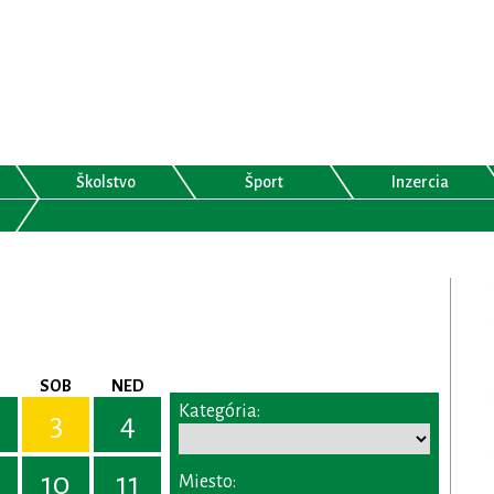
Školstvo
Šport
Inzercia
SOB
NED
Kategória:
3
4
10
11
Miesto: