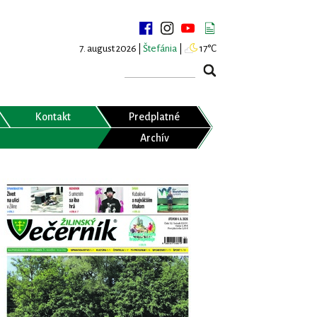
7. august 2026 |
Štefánia
|
17°C
Kontakt
Predplatné
Archív