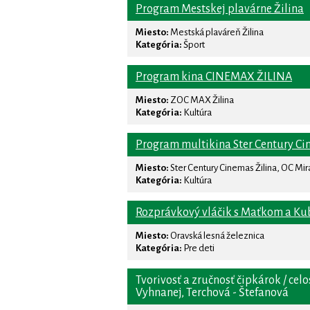
Program Mestskej plavárne Žilina
Miesto:
Mestská plaváreň Žilina
Kategória:
Šport
Program kina CINEMAX ŽILINA
Miesto:
ZOC MAX Žilina
Kategória:
Kultúra
Program multikina Ster Century Ci
Miesto:
Ster Century Cinemas Žilina, OC Mi
Kategória:
Kultúra
Rozprávkový vláčik s Maťkom a K
Miesto:
Oravská lesná železnica
Kategória:
Pre deti
Tvorivosť a zručnosť čipkárok / cel
Vyhnanej, Terchová - Štefanová