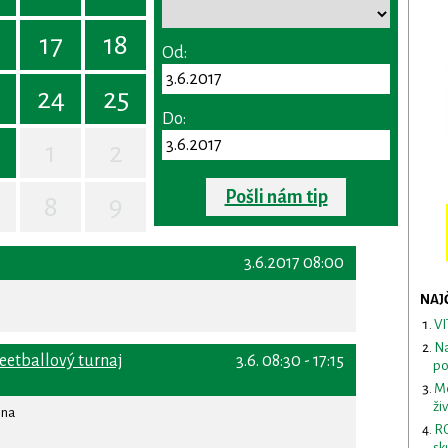
17
18
Od:
24
25
Do:
1
2
Pošli nám tip
8
9
3.6.2017 08:00
NAJ
VI
Na
etballový turnaj
3.6. 08:30 - 17:15
po
Me
ži
ina
RO
sk