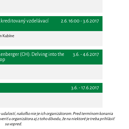
akreditovaný vzdelávací
2.6. 16:00 - 3.6.2017
om Kubíne
enberger (CH): Delving into the
3.6. - 4.6.2017
hop
3.6. - 17.6.2017
 udalostí, nakoľko nie je ich organizátorom. Pred termínom konania
eriť u organizátora aj z toho dôvodu, že na niektoré je treba prihlásiť
sa vopred.