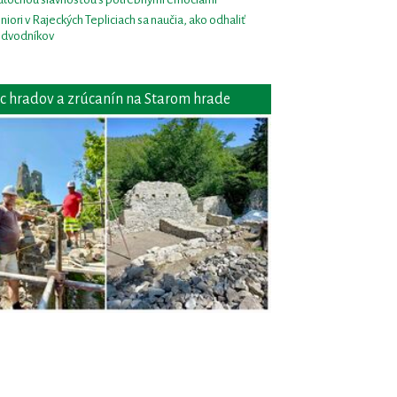
niori v Rajeckých Tepliciach sa naučia, ako odhaliť
dvodníkov
c hradov a zrúcanín na Starom hrade