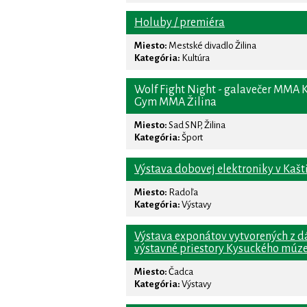
Holuby / premiéra
Miesto:
Mestské divadlo Žilina
Kategória:
Kultúra
Wolf Fight Night - galavečer MMA K
Gym MMA Žilina
Miesto:
Sad SNP, Žilina
Kategória:
Šport
Výstava dobovej elektroniky v Kašt
Miesto:
Radoľa
Kategória:
Výstavy
Výstava exponátov vytvorených z d
výstavné priestory Kysuckého múze
Miesto:
Čadca
Kategória:
Výstavy