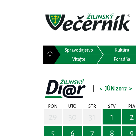
Spravodajstvo
Kultúra
Vitajte
Poradňa
|
<
JÚN 2017
>
PON
UTO
STR
ŠTV
PIA
29
30
31
1
2
5
6
7
8
9