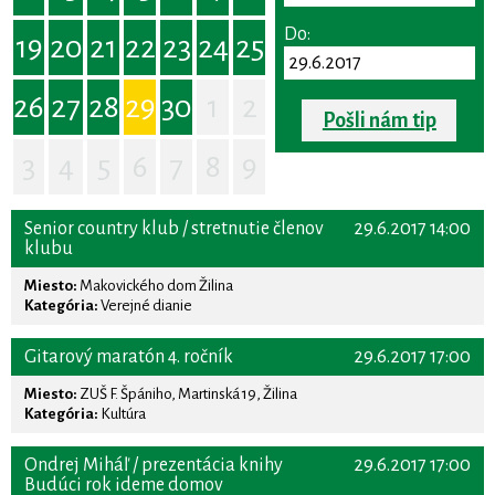
Do:
19
20
21
22
23
24
25
26
27
28
29
30
1
2
Pošli nám tip
3
4
5
6
7
8
9
Senior country klub / stretnutie členov
29.6.2017 14:00
klubu
Miesto:
Makovického dom Žilina
Kategória:
Verejné dianie
Gitarový maratón 4. ročník
29.6.2017 17:00
Miesto:
ZUŠ F. Špániho, Martinská 19, Žilina
Kategória:
Kultúra
Ondrej Miháľ / prezentácia knihy
29.6.2017 17:00
Budúci rok ideme domov