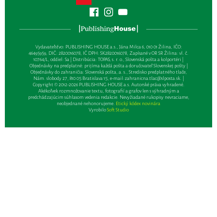
Vydavateľsťvo: PUBLISHING HOUSE a.s., Jána Milca 6, 010 01 Žilina, IČO:
46495959, DIČ: 2820016078, IČ DPH: SK2820016078, Zapísané v OR SR Žilina: vl. č.
10764/L, oddiel: Sa | Distribúcia: TOPAS, s. r. o., Slovenská pošta a kolportéri |
Objednávky na predplatné: prijíma každá pošta a doručovateľ Slovenskej pošty |
Objednávky do zahraničia: Slovenská pošta, a. s., Stredisko predplatného tlače,
Nám. slobody 27, 810 05 Bratislava 15, e-mail:
zahranicna.tlac@slposta.sk
. |
Copyright © 2012-2026 PUBLISHING HOUSE a.s. Autorské práva vyhradené.
Akékoľvek rozmnožovanie textu, fotografií a grafov len s výhradným a
predchádzajúcim súhlasom vedenia redakcie. Nevyžiadané rukopisy nevraciame,
neobjednané nehonorujeme.
Etický kódex novinára
Vyrobilo
Soft Studio