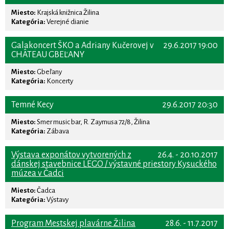
Miesto:
Krajská knižnica Žilina
Kategória:
Verejné dianie
Galakoncert ŠKO a Adriany Kučerovej v
29.6.2017 19:00
CHÂTEAU GBEĽANY
Miesto:
Gbeľany
Kategória:
Koncerty
Temné Kecy
29.6.2017 20:30
Miesto:
Smer music bar, R. Zaymusa 72/8, Žilina
Kategória:
Zábava
Výstava exponátov vytvorených z
26.4. - 20.10.2017
dánskej stavebnice LEGO / výstavné priestory Kysuckého
múzea v Čadci
Miesto:
Čadca
Kategória:
Výstavy
Program Mestskej plavárne Žilina
28.6. - 11.7.2017