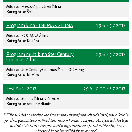
Miesto:
Mestská plaváreň Žilina
Kategória:
Šport
Program kina CINEMAX ŽILINA
29.6. - 5.7.2017
Miesto:
ZOC MAX Žilina
Kategória:
Kultúra
Program multikina Ster Century
29.6. - 5.7.2017
Cinemas Žilina
Miesto:
Ster Century Cinemas Žilina, OC Mirage
Kategória:
Kultúra
Fest Anča 2017
29.6. 10:00 - 2.7.2017
Miesto:
Stanica Žilina-Záriečie
Kategória:
Verejné dianie
* Žilinský diár nezodpovedá za zmeny uverejnených udalostí, nakoľko nie
je ich organizátorom. Pred termínom konania sa jednotlivých udalostí je
vhodné si dátum a čas preveriť u organizátora aj z toho dôvodu, že na
niektoré je treba prihlásiť sa vopred.