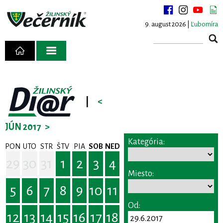
9. august 2026 |
Ľubomíra
|
<
JÚN 2017
>
Kategória:
PON
UTO
STR
ŠTV
PIA
SOB
NED
29
30
31
1
2
3
4
Miesto:
5
6
7
8
9
10
11
Od:
12
13
14
15
16
17
18