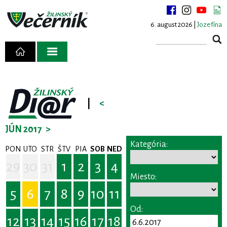
6. august 2026 |
Jozefína
|
<
JÚN 2017
>
Kategória:
PON
UTO
STR
ŠTV
PIA
SOB
NED
29
30
31
1
2
3
4
Miesto:
5
6
7
8
9
10
11
Od:
12
13
14
15
16
17
18