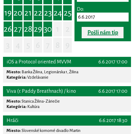
Do:
19
20
21
22
23
24
25
26
27
28
29
30
1
2
Pošli nám tip
3
4
5
6
7
8
9
iOS a Protocol oriented MVVM
6.6.2017 17:00
Miesto:
Banka Žilina, Legionárska 1, Žilina
Kategória:
Vzdelávanie
Viva (r. Paddy Breathnach) / kino
6.6.2017 17:00
Miesto:
Stanica Žilina-Záriečie
Kategória:
Kultúra
Hráči
6.6.2017 18:30
Miesto:
Slovenské komorné divadlo Martin