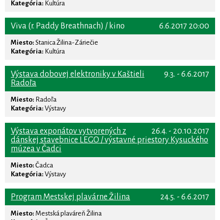
Kategória:
Kultúra
Viva (r. Paddy Breathnach) / kino
6.6.2017 20:00
Miesto:
Stanica Žilina-Záriečie
Kategória:
Kultúra
Výstava dobovej elektroniky v Kaštieli
9.3. - 6.6.2017
Radoľa
Miesto:
Radoľa
Kategória:
Výstavy
Výstava exponátov vytvorených z
26.4. - 20.10.2017
dánskej stavebnice LEGO / výstavné priestory Kysuckého
múzea v Čadci
Miesto:
Čadca
Kategória:
Výstavy
Program Mestskej plavárne Žilina
24.5. - 6.6.2017
Miesto:
Mestská plaváreň Žilina