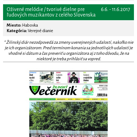
Oživené melódie / tvorivé dielne pre
6.6. - 11.6.2017
ľudových muzikantov z celého Slovenska
Miesto:
Habovka
Kategória:
Verejné dianie
* Žilinský diár nezodpovedá za zmeny uverejnených udalostí, nakoľko nie
je ich organizátorom. Pred termínom konania sa jednotlivých udalostí je
vhodné si dátum a čas preveriť u organizátora aj z toho dôvodu, že na
niektoré je treba prihlásiť sa vopred.