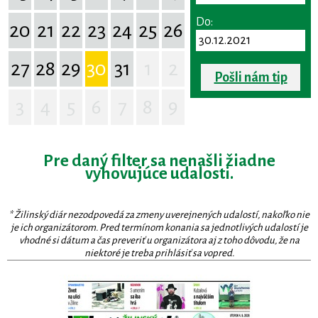
Do:
20
21
22
23
24
25
26
27
28
29
30
31
1
2
Pošli nám tip
3
4
5
6
7
8
9
Pre daný filter sa nenašli žiadne
vyhovujúce udalosti.
* Žilinský diár nezodpovedá za zmeny uverejnených udalostí, nakoľko nie
je ich organizátorom. Pred termínom konania sa jednotlivých udalostí je
vhodné si dátum a čas preveriť u organizátora aj z toho dôvodu, že na
niektoré je treba prihlásiť sa vopred.