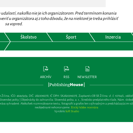
 udalostí, nakoľko nie je ich organizátorom. Pred termínom konania
eriť u organizátora aj z toho dôvodu, že na niektoré je treba prihlásiť
sa vopred.
Školstvo
Šport
Inzercia
ARCHÍV
RSS
NEWSLETTER
lina, IČO: 46495959, DIČ: 2820016078, IČ DPH: SK2820016078, Zapísané v OR SR Žilina: vl. č. 10764/L, oddiel: Sa 
ovenskej pošty | Objednávky do zahraničia: Slovenská pošta, a. s., Stredisko predplatného tlače, Nám. slobody 
va vyhradené. Akékoľvek rozmnožovanie textu, fotografií a grafov len s výhradným a predchádzajúcim sú
neobjednané nehonorujeme.
Etický kódex novinára
Vyrobilo
Soft Studio