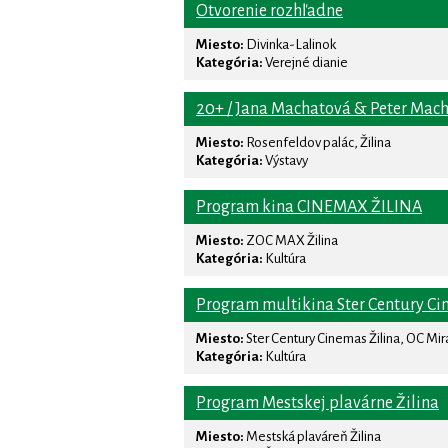
Otvorenie rozhľadne
Miesto:
Divinka-Lalinok
Kategória:
Verejné dianie
20+ / Jana Machatová & Peter Mac
Miesto:
Rosenfeldov palác, Žilina
Kategória:
Výstavy
Program kina CINEMAX ŽILINA
Miesto:
ZOC MAX Žilina
Kategória:
Kultúra
Program multikina Ster Century Ci
Miesto:
Ster Century Cinemas Žilina, OC Mi
Kategória:
Kultúra
Program Mestskej plavárne Žilina
Miesto:
Mestská plaváreň Žilina