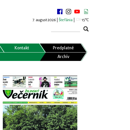
7. august 2026 |
Štefánia
|
15°C
Kontakt
Predplatné
Archív