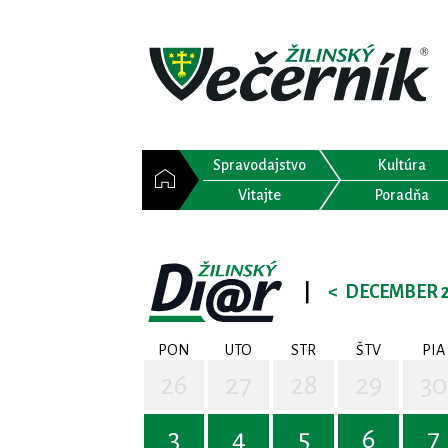
Spravodajstvo
Kultúra
Vitajte
Poradňa
|
<
DECEMBER 
PON
UTO
STR
ŠTV
PIA
26
27
28
29
30
3
4
5
6
7