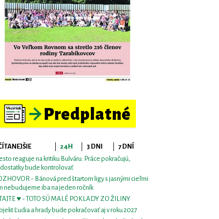
ČÍTANEJŠIE
24H
3 DNI
7 DNÍ
sto reaguje na kritiku Bulváru: Práce pokračujú,
dostatky bude kontrolovať
ZHOVOR - Bánová pred štartom ligy s jasnými cieľmi:
m nebudujeme iba na jeden ročník
TAJTE ♥ - TOTO SÚ MALÉ POKLADY ZO ŽILINY
ojekt Ľudia a hrady bude pokračovať aj v roku 2027