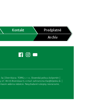
Kontakt
Predplatné
Archív
| Distribúcia: TOPAS, s. r. o., Slovenská pošta a kolportéri |
27, 810 05 Bratislava 15, e-mail:
zahranicna.tlac@slposta.sk
. |
hlasom vedenia redakcie. Nevyžiadané rukopisy nevraciame,