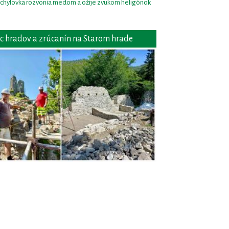
chylovka rozvonia medom a ožije zvukom heligónok
c hradov a zrúcanín na Starom hrade