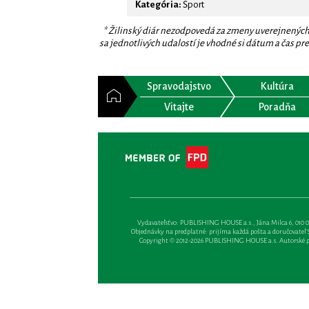
Kategória:
Šport
* Žilinský diár nezodpovedá za zmeny uverejnených
sa jednotlivých udalostí je vhodné si dátum a čas prev
Spravodajstvo
Kultúra
Vitajte
Poradňa
Vydavateľsťvo: PUBLISHING HOUSE a.s., Jána Milca 6, 010 01 Ži
Objednávky na predplatné: prijíma každá pošta a doručovateľ Sl
Copyright © 2012-2026 PUBLISHING HOUSE a.s. Autorské prá