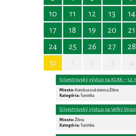
10
11
12
13
14
17
18
19
20
21
24
25
26
27
28
31
1
2
3
4
Silvestrovský výstup na KĽAK – 32. 
Miesto:
Autobusová stanica Žilina
Kategória:
Turistika
Silvestrovský výstup na Veľký Stran
Miesto:
Žilina
Kategória:
Turistika