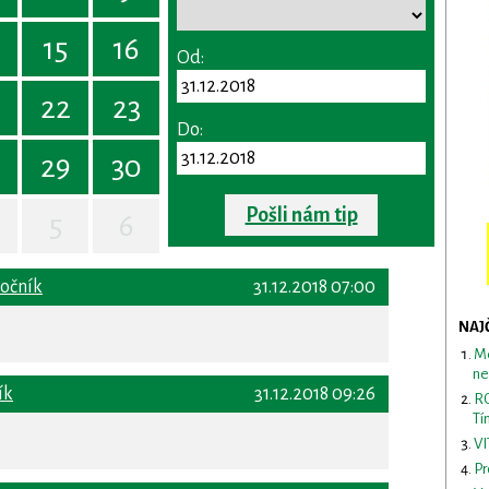
15
16
Od:
22
23
Do:
29
30
Pošli nám tip
5
6
ročník
31.12.2018 07:00
NAJ
Me
ne
ík
31.12.2018 09:26
RO
Tí
VI
Pr