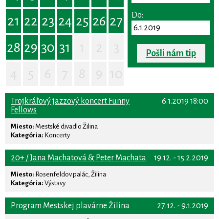
Do:
21
22
23
24
25
26
27
28
29
30
31
1
2
3
Pošli nám tip
4
5
6
7
8
9
10
Trojkráľový jazzový koncert Funny
6.1.2019 18:00
Fellows
Miesto:
Mestské divadlo Žilina
Kategória:
Koncerty
20+ / Jana Machatová & Peter Machata
19.12. - 15.2.2019
Miesto:
Rosenfeldov palác, Žilina
Kategória:
Výstavy
Program Mestskej plavárne Žilina
27.12. - 9.1.2019