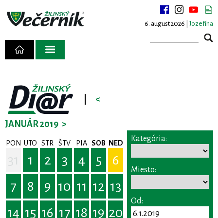
6. august 2026 |
Jozefína
|
<
JANUÁR 2019
>
Kategória:
PON
UTO
STR
ŠTV
PIA
SOB
NED
31
1
2
3
4
5
6
Miesto:
7
8
9
10
11
12
13
Od:
14
15
16
17
18
19
20