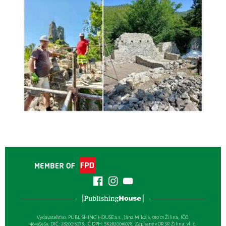
Vydavateľsťvo: PUBLISHING HOUSE a.s., Jána Milca 6, 010 01 Žilina, IČO:
46495959, DIČ: 2820016078, IČ DPH: SK2820016078, Zapísané v OR SR Žilina: vl. č.