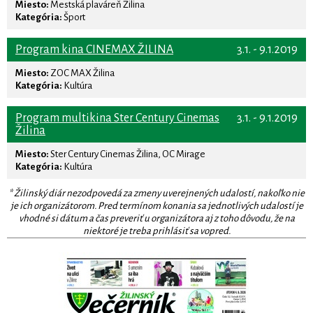
Miesto:
Mestská plaváreň Žilina
Kategória:
Šport
Program kina CINEMAX ŽILINA
3.1. - 9.1.2019
Miesto:
ZOC MAX Žilina
Kategória:
Kultúra
Program multikina Ster Century Cinemas
3.1. - 9.1.2019
Žilina
Miesto:
Ster Century Cinemas Žilina, OC Mirage
Kategória:
Kultúra
* Žilinský diár nezodpovedá za zmeny uverejnených udalostí, nakoľko nie
je ich organizátorom. Pred termínom konania sa jednotlivých udalostí je
vhodné si dátum a čas preveriť u organizátora aj z toho dôvodu, že na
niektoré je treba prihlásiť sa vopred.