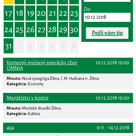
Do:
17
18
19
20
21
22
23
24
25
26
27
28
29
30
Pošli nám tip
31
1
2
3
4
5
6
Komorný miešaný spevácky zbor
10.12.2018 19:00
OMNIA
Miesto:
Nová synagóga Žilina, J. M. Hurbana 11, Žilina
Kategória:
Koncerty
Manželství v kostce
10.12.2018 19:00
Miesto:
Mestské divadlo Žilina
Kategória:
Kultúra
4x4
9.11. - 14.12.2018