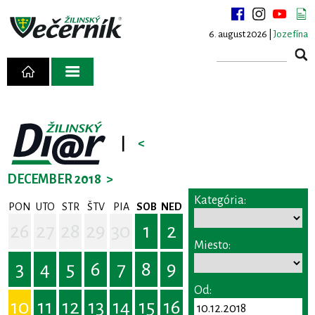
6. august 2026 |
Jozefína
|
<
DECEMBER 2018
>
Kategória:
PON
UTO
STR
ŠTV
PIA
SOB
NED
26
27
28
29
30
1
2
Miesto:
3
4
5
6
7
8
9
Od:
10
11
12
13
14
15
16