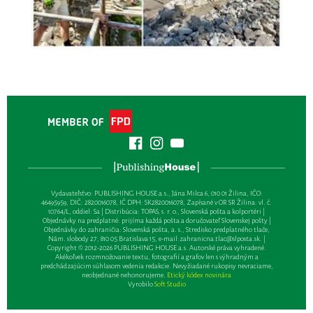
Vydavateľsťvo: PUBLISHING HOUSE a.s., Jána Milca 6, 010 01 Žilina, IČO:
46495959, DIČ: 2820016078, IČ DPH: SK2820016078, Zapísané v OR SR Žilina: vl. č.
10764/L, oddiel: Sa | Distribúcia: TOPAS, s. r. o., Slovenská pošta a kolportéri |
Objednávky na predplatné: prijíma každá pošta a doručovateľ Slovenskej pošty |
Objednávky do zahraničia: Slovenská pošta, a. s., Stredisko predplatného tlače,
Nám. slobody 27, 810 05 Bratislava 15, e-mail:
zahranicna.tlac@slposta.sk
. |
Copyright © 2012-2026 PUBLISHING HOUSE a.s. Autorské práva vyhradené.
Akékoľvek rozmnožovanie textu, fotografií a grafov len s výhradným a
predchádzajúcim súhlasom vedenia redakcie. Nevyžiadané rukopisy nevraciame,
neobjednané nehonorujeme.
Etický kódex novinára
Vyrobilo
Soft Studio