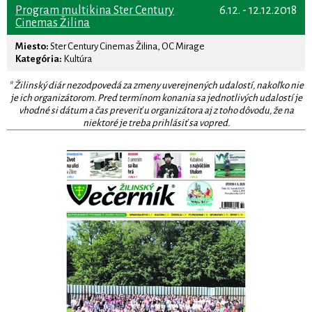
Program multikina Ster Century
6.12. - 12.12.2018
Cinemas Žilina
Miesto:
Ster Century Cinemas Žilina, OC Mirage
Kategória:
Kultúra
* Žilinský diár nezodpovedá za zmeny uverejnených udalostí, nakoľko nie
je ich organizátorom. Pred termínom konania sa jednotlivých udalostí je
vhodné si dátum a čas preveriť u organizátora aj z toho dôvodu, že na
niektoré je treba prihlásiť sa vopred.