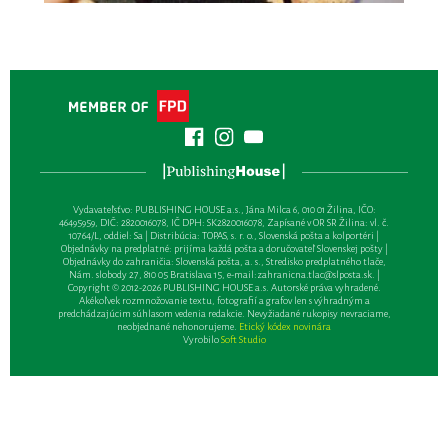
Vydavateľsťvo: PUBLISHING HOUSE a.s., Jána Milca 6, 010 01 Žilina, IČO:
46495959, DIČ: 2820016078, IČ DPH: SK2820016078, Zapísané v OR SR Žilina: vl. č.
10764/L, oddiel: Sa | Distribúcia: TOPAS, s. r. o., Slovenská pošta a kolportéri |
Objednávky na predplatné: prijíma každá pošta a doručovateľ Slovenskej pošty |
Objednávky do zahraničia: Slovenská pošta, a. s., Stredisko predplatného tlače,
Nám. slobody 27, 810 05 Bratislava 15, e-mail:
zahranicna.tlac@slposta.sk
. |
Copyright © 2012-2026 PUBLISHING HOUSE a.s. Autorské práva vyhradené.
Akékoľvek rozmnožovanie textu, fotografií a grafov len s výhradným a
predchádzajúcim súhlasom vedenia redakcie. Nevyžiadané rukopisy nevraciame,
neobjednané nehonorujeme.
Etický kódex novinára
Vyrobilo
Soft Studio