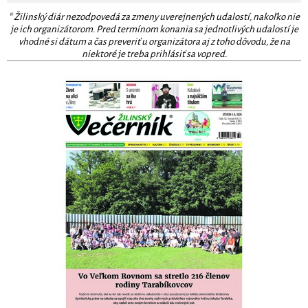
* Žilinský diár nezodpovedá za zmeny uverejnených udalostí, nakoľko nie
je ich organizátorom. Pred termínom konania sa jednotlivých udalostí je
vhodné si dátum a čas preveriť u organizátora aj z toho dôvodu, že na
niektoré je treba prihlásiť sa vopred.