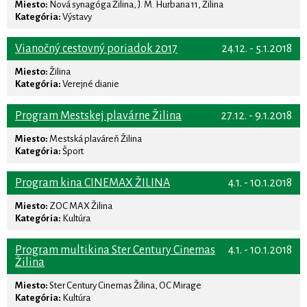
Miesto:
Nová synagóga Žilina, J. M. Hurbana 11, Žilina
Kategória:
Výstavy
Vianočný cestovný poriadok 2017
24.12. - 5.1.2018
Miesto:
Žilina
Kategória:
Verejné dianie
Program Mestskej plavárne Žilina
27.12. - 9.1.2018
Miesto:
Mestská plaváreň Žilina
Kategória:
Šport
Program kina CINEMAX ŽILINA
4.1. - 10.1.2018
Miesto:
ZOC MAX Žilina
Kategória:
Kultúra
Program multikina Ster Century Cinemas
4.1. - 10.1.2018
Žilina
Miesto:
Ster Century Cinemas Žilina, OC Mirage
Kategória:
Kultúra