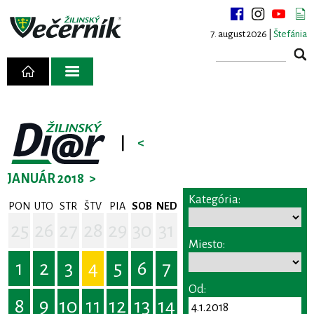
7. august 2026 |
Štefánia
|
<
JANUÁR 2018
>
Kategória:
PON
UTO
STR
ŠTV
PIA
SOB
NED
25
26
27
28
29
30
31
Miesto:
1
2
3
4
5
6
7
Od:
8
9
10
11
12
13
14