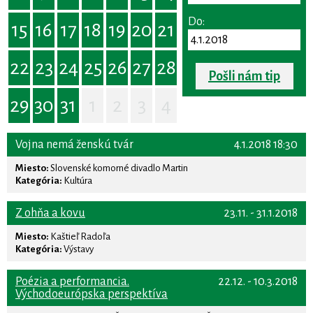
Do:
15
16
17
18
19
20
21
22
23
24
25
26
27
28
Pošli nám tip
29
30
31
1
2
3
4
Vojna nemá ženskú tvár
4.1.2018 18:30
Miesto:
Slovenské komorné divadlo Martin
Kategória:
Kultúra
Z ohňa a kovu
23.11. - 31.1.2018
Miesto:
Kaštieľ Radoľa
Kategória:
Výstavy
Poézia a performancia.
22.12. - 10.3.2018
Východoeurópska perspektíva