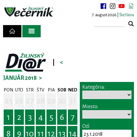
7. august 2026 |
Štefánia
|
<
JANUÁR 2018
>
Kategória:
PON
UTO
STR
ŠTV
PIA
SOB
NED
25
26
27
28
29
30
31
Miesto:
1
2
3
4
5
6
7
Od:
8
9
10
11
12
13
14