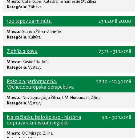
Miesto:
Café Kupé, Katedrálne námestie 25, Žilina
Kategória:
Zábava
120 tepov za minútu
23.1.2018 20:00
Miesto:
Stanica Žilina-Záriečie
Kategória:
Kultúra
Z ohňa a kovu
23.11. - 31.1.2018
Miesto:
Kaštieľ Radoľa
Kategória:
Výstavy
Poézia a performancia.
22.12. - 10.3.2018
Východoeurópska perspektíva
Miesto:
Nová synagóga Žilina, J. M. Hurbana 11, Žilina
Kategória:
Výstavy
Na začiatku bolo koleso - história
9.1. - 30.1.2018
dopravy v žilinskom regióne
Miesto:
OC Mirage, Žilina