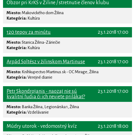
Obzor pri KrKS v Žiline / stretnutie členov klubu
Miesto:
Makovického dom Žilina
Kategória:
Kultúra
120 tepov za minútu
23.1.2018 17:00
Miesto:
Stanica Žilina-Záriečie
Kategória:
Kultúra
Arpád Soltész v žilinskom Martinuse
23.1.2018 17:00
Miesto:
Kníhkupectvo Martinus.sk - OC Mirage, Žilina
Kategória:
Verejné dianie
Petr Skondrojanis - naozaj nie sú
23.1.2018 17:00
kvalitní ľudia či ich neviete prilákať?
Miesto:
Banka Žilina, Legionárska 1, Žilina
Kategória:
Vzdelávanie
Múdry utorok - vedomostný kvíz
23.1.2018 18:00