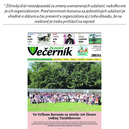
* Žilinský diár nezodpovedá za zmeny uverejnených udalostí, nakoľko nie
je ich organizátorom. Pred termínom konania sa jednotlivých udalostí je
vhodné si dátum a čas preveriť u organizátora aj z toho dôvodu, že na
niektoré je treba prihlásiť sa vopred.