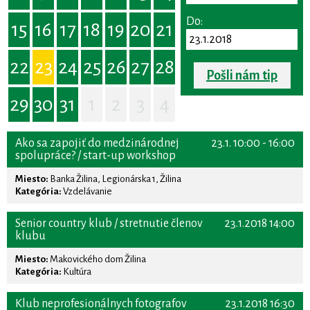
Do:
15
16
17
18
19
20
21
22
23
24
25
26
27
28
Pošli nám tip
29
30
31
1
2
3
4
Ako sa zapojiť do medzinárodnej
23.1. 10:00 - 16:00
spolupráce? / start-up workshop
Miesto:
Banka Žilina, Legionárska 1, Žilina
Kategória:
Vzdelávanie
Senior country klub / stretnutie členov
23.1.2018 14:00
klubu
Miesto:
Makovického dom Žilina
Kategória:
Kultúra
Klub neprofesionálnych fotografov
23.1.2018 16:30