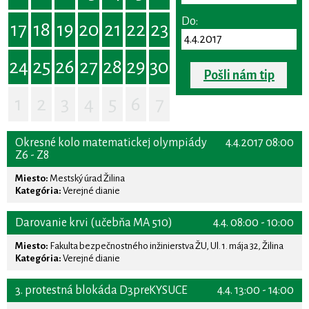
Do:
17
18
19
20
21
22
23
24
25
26
27
28
29
30
Pošli nám tip
1
2
3
4
5
6
7
Okresné kolo matematickej olympiády
4.4.2017 08:00
Z6 - Z8
Miesto:
Mestský úrad Žilina
Kategória:
Verejné dianie
Darovanie krvi (učebňa MA 510)
4.4. 08:00 - 10:00
Miesto:
Fakulta bezpečnostného inžinierstva ŽU, Ul. 1. mája 32, Žilina
Kategória:
Verejné dianie
3. protestná blokáda D3preKYSUCE
4.4. 13:00 - 14:00