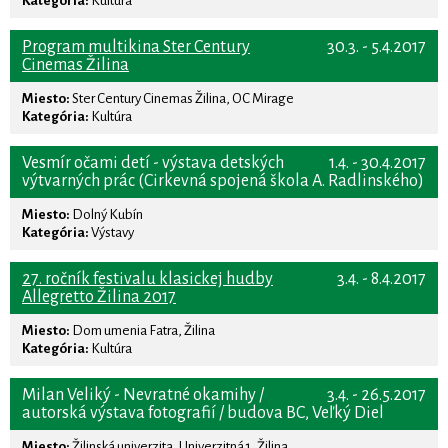
Kategória:
Kultúra
Program multikina Ster Century
30.3. - 5.4.2017
Cinemas Žilina
Miesto:
Ster Century Cinemas Žilina, OC Mirage
Kategória:
Kultúra
Vesmír očami detí - výstava detských
1.4. - 30.4.2017
výtvarných prác (Cirkevná spojená škola A. Radlinského)
Miesto:
Dolný Kubín
Kategória:
Výstavy
27. ročník festivalu klasickej hudby
3.4. - 8.4.2017
Allegretto Žilina 2017
Miesto:
Dom umenia Fatra, Žilina
Kategória:
Kultúra
Milan Veliký - Nevratné okamihy /
3.4. - 26.5.2017
autorská výstava fotografií / budova BC, Veľký Diel
Miesto:
Žilinská univerzita, Univerzitná 1, Žilina