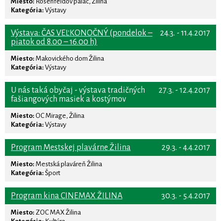
Miesto:
Rosenfeldov palác, Žilina
Kategória:
Výstavy
Výstava: ČAS VEĽKONOČNÝ (pondelok –
24.3. - 11.4.2017
piatok od 8.00 – 16.00 h)
Miesto:
Makovického dom Žilina
Kategória:
Výstavy
U nás taká obyčaj - výstava tradičných
27.3. - 12.4.2017
fašiangových masiek a kostýmov
Miesto:
OC Mirage, Žilina
Kategória:
Výstavy
Program Mestskej plavárne Žilina
29.3. - 4.4.2017
Miesto:
Mestská plaváreň Žilina
Kategória:
Šport
Program kina CINEMAX ŽILINA
30.3. - 5.4.2017
Miesto:
ZOC MAX Žilina