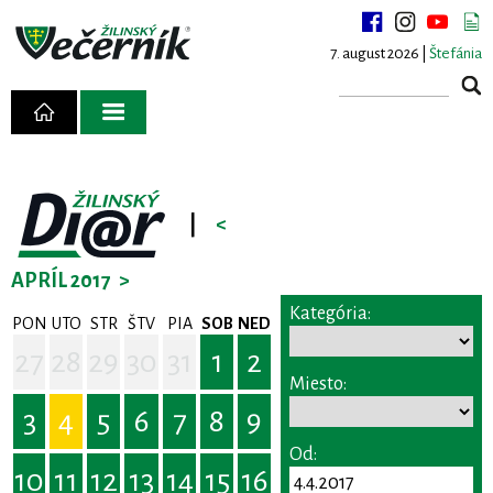
7. august 2026 |
Štefánia
|
<
APRÍL 2017
>
Kategória:
PON
UTO
STR
ŠTV
PIA
SOB
NED
27
28
29
30
31
1
2
Miesto:
3
4
5
6
7
8
9
Od:
10
11
12
13
14
15
16