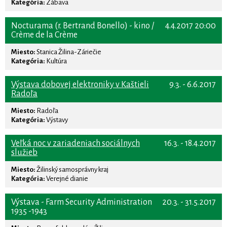
Kategória:
Zábava
Nocturama (r. Bertrand Bonello) - kino /
4.4.2017 20:00
Crème de la Crème
Miesto:
Stanica Žilina-Záriečie
Kategória:
Kultúra
Výstava dobovej elektroniky v Kaštieli
9.3. - 6.6.2017
Radoľa
Miesto:
Radoľa
Kategória:
Výstavy
Veľká noc v zariadeniach sociálnych
16.3. - 18.4.2017
služieb
Miesto:
Žilinský samosprávny kraj
Kategória:
Verejné dianie
Výstava - Farm Security Administration
20.3. - 31.5.2017
1935 -1943