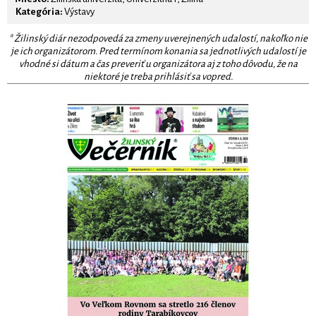
Kategória:
Výstavy
* Žilinský diár nezodpovedá za zmeny uverejnených udalostí, nakoľko nie
je ich organizátorom. Pred termínom konania sa jednotlivých udalostí je
vhodné si dátum a čas preveriť u organizátora aj z toho dôvodu, že na
niektoré je treba prihlásiť sa vopred.