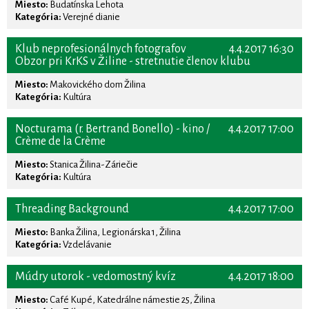
Miesto:
Budatínska Lehota
Kategória:
Verejné dianie
Klub neprofesionálnych fotografov
4.4.2017 16:30
Obzor pri KrKS v Žiline - stretnutie členov klubu
Miesto:
Makovického dom Žilina
Kategória:
Kultúra
Nocturama (r. Bertrand Bonello) - kino /
4.4.2017 17:00
Crème de la Crème
Miesto:
Stanica Žilina-Záriečie
Kategória:
Kultúra
Threading Background
4.4.2017 17:00
Miesto:
Banka Žilina, Legionárska 1, Žilina
Kategória:
Vzdelávanie
Múdry utorok - vedomostný kvíz
4.4.2017 18:00
Miesto:
Café Kupé, Katedrálne námestie 25, Žilina