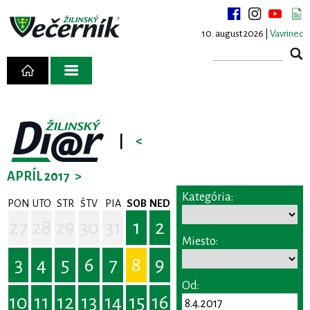
10. august 2026 |
Vavrinec
|
<
APRÍL 2017
>
Kategória:
PON
UTO
STR
ŠTV
PIA
SOB
NED
27
28
29
30
31
1
2
Miesto:
3
4
5
6
7
8
9
Od:
10
11
12
13
14
15
16