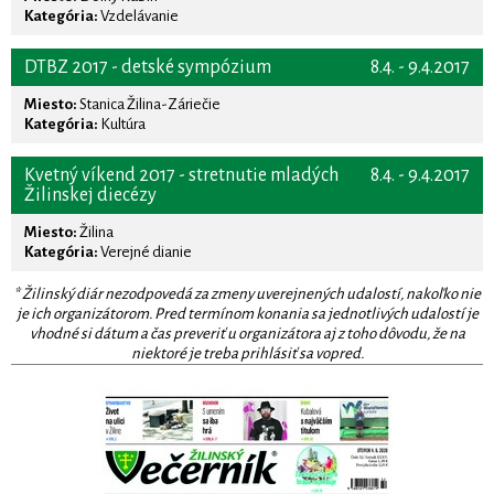
Kategória:
Vzdelávanie
DTBZ 2017 - detské sympózium
8.4. - 9.4.2017
Miesto:
Stanica Žilina-Záriečie
Kategória:
Kultúra
Kvetný víkend 2017 - stretnutie mladých
8.4. - 9.4.2017
Žilinskej diecézy
Miesto:
Žilina
Kategória:
Verejné dianie
* Žilinský diár nezodpovedá za zmeny uverejnených udalostí, nakoľko nie
je ich organizátorom. Pred termínom konania sa jednotlivých udalostí je
vhodné si dátum a čas preveriť u organizátora aj z toho dôvodu, že na
niektoré je treba prihlásiť sa vopred.