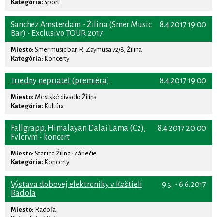
Kategória:
Šport
Sanchez Amsterdam - Žilina (Smer Music
8.4.2017 19:00
Bar) - Exclusivo TOUR 2017
Miesto:
Smer music bar, R. Zaymusa 72/8, Žilina
Kategória:
Koncerty
Triedny nepriateľ (premiéra)
8.4.2017 19:00
Miesto:
Mestské divadlo Žilina
Kategória:
Kultúra
Fallgrapp, Himalayan Dalai Lama (Cz),
8.4.2017 20:00
Fvlcrvm - koncert
Miesto:
Stanica Žilina-Záriečie
Kategória:
Koncerty
Výstava dobovej elektroniky v Kaštieli
9.3. - 6.6.2017
Radoľa
Miesto:
Radoľa