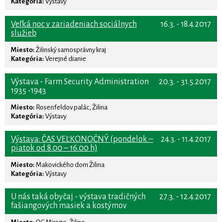
Kategória:
Výstavy
Veľká noc v zariadeniach sociálnych
16.3. - 18.4.2017
služieb
Miesto:
Žilinský samosprávny kraj
Kategória:
Verejné dianie
Výstava - Farm Security Administration
20.3. - 31.5.2017
1935 -1943
Miesto:
Rosenfeldov palác, Žilina
Kategória:
Výstavy
Výstava: ČAS VEĽKONOČNÝ (pondelok –
24.3. - 11.4.2017
piatok od 8.00 – 16.00 h)
Miesto:
Makovického dom Žilina
Kategória:
Výstavy
U nás taká obyčaj - výstava tradičných
27.3. - 12.4.2017
fašiangových masiek a kostýmov