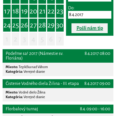
Do:
17
18
19
20
21
22
23
24
25
26
27
28
29
30
Pošli nám tip
1
2
3
4
5
6
7
Podeľme sa! 2017 (Námestie sv.
8.4.2017 08:00
Floriána)
Miesto:
Teplička nad Váhom
Kategória:
Verejné dianie
Čistenie Vodného diela Žilina - III. etapa
8.4.2017 09:00
Miesto:
Vodné dielo Žilina
Kategória:
Verejné dianie
Florbalový turnaj
8.4. 09:00 - 16:00