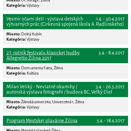
Miesto:
OC Mirage, Žilina
Kategória:
Výstavy
Vesmír očami detí - výstava detských
1.4. - 30.4.2017
výtvarných prác (Cirkevná spojená škola A. Radlinského)
Miesto:
Dolný Kubín
Kategória:
Výstavy
27. ročník festivalu klasickej hudby
3.4. - 8.4.2017
Allegretto Žilina 2017
Miesto:
Dom umenia Fatra, Žilina
Kategória:
Kultúra
Milan Veliký - Nevratné okamihy /
3.4. - 26.5.2017
autorská výstava fotografií / budova BC, Veľký Diel
Miesto:
Žilinská univerzita, Univerzitná 1, Žilina
Kategória:
Výstavy
Program Mestskej plavárne Žilina
5.4. - 18.4.2017
Miesto:
Mestská plaváreň Žilina