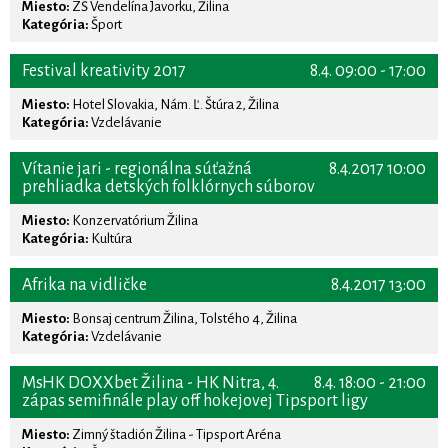
Miesto:
ZŠ Vendelína Javorku, Žilina
Kategória:
Šport
Festival kreativity 2017
8.4. 09:00 - 17:00
Miesto:
Hotel Slovakia, Nám. Ľ. Štúra 2, Žilina
Kategória:
Vzdelávanie
Vítanie jari - regionálna súťažná
8.4.2017 10:00
prehliadka detských folklórnych súborov
Miesto:
Konzervatórium Žilina
Kategória:
Kultúra
Afrika na vidličke
8.4.2017 13:00
Miesto:
Bonsaj centrum Žilina, Tolstého 4, Žilina
Kategória:
Vzdelávanie
MsHK DOXXbet Žilina - HK Nitra, 4.
8.4. 18:00 - 21:00
zápas semifinále play off hokejovej Tipsport ligy
Miesto:
Zimný štadión Žilina - Tipsport Aréna