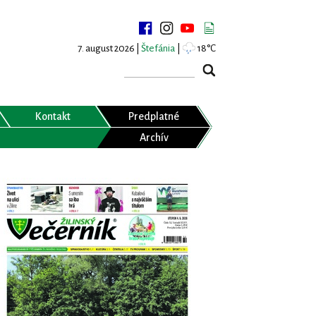
7. august 2026 |
Štefánia
|
18°C
Kontakt
Predplatné
Archív