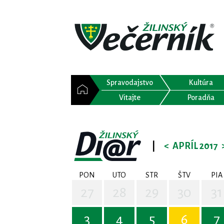
Spravodajstvo
Kultúra
Vitajte
Poradňa
|
<
APRÍL 2017
PON
UTO
STR
ŠTV
PIA
27
28
29
30
31
3
4
5
6
7