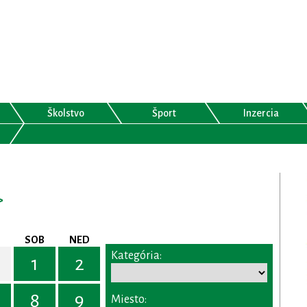
Školstvo
Šport
Inzercia
>
SOB
NED
Kategória:
1
2
8
9
Miesto: