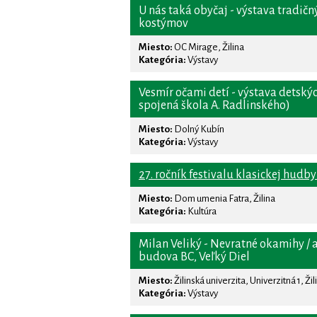
U nás taká obyčaj - výstava tradič
kostýmov
Miesto:
OC Mirage, Žilina
Kategória:
Výstavy
Vesmír očami detí - výstava detský
spojená škola A. Radlinského)
Miesto:
Dolný Kubín
Kategória:
Výstavy
27. ročník festivalu klasickej hudby
Miesto:
Dom umenia Fatra, Žilina
Kategória:
Kultúra
Milan Veliký - Nevratné okamihy / a
budova BC, Veľký Diel
Miesto:
Žilinská univerzita, Univerzitná 1, Žil
Kategória:
Výstavy