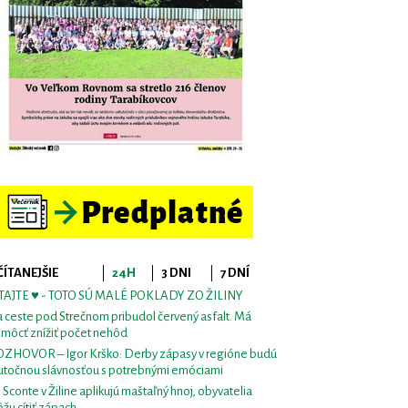
ČÍTANEJŠIE
24H
3 DNI
7 DNÍ
TAJTE ♥ - TOTO SÚ MALÉ POKLADY ZO ŽILINY
 ceste pod Strečnom pribudol červený asfalt. Má
môcť znížiť počet nehôd
ZHOVOR – Igor Krško: Derby zápasy v regióne budú
utočnou slávnosťou s potrebnými emóciami
i Sconte v Žiline aplikujú maštaľný hnoj, obyvatelia
žu cítiť zápach