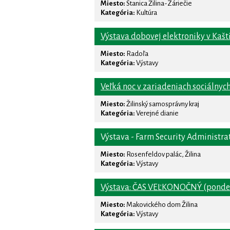
Miesto:
Stanica Žilina-Záriečie
Kategória:
Kultúra
Výstava dobovej elektroniky v Kašt
Miesto:
Radoľa
Kategória:
Výstavy
Veľká noc v zariadeniach sociálnych
Miesto:
Žilinský samosprávny kraj
Kategória:
Verejné dianie
Výstava - Farm Security Administrat
Miesto:
Rosenfeldov palác, Žilina
Kategória:
Výstavy
Výstava: ČAS VEĽKONOČNÝ (pondelok
Miesto:
Makovického dom Žilina
Kategória:
Výstavy