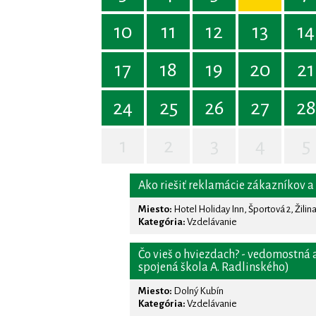
10
11
12
13
14
17
18
19
20
21
24
25
26
27
28
1
2
3
4
5
Ako riešiť reklamácie zákazníkov a
Miesto:
Hotel Holiday Inn, Športová 2, Žilin
Kategória:
Vzdelávanie
Čo vieš o hviezdach? - vedomostná
spojená škola A. Radlinského)
Miesto:
Dolný Kubín
Kategória:
Vzdelávanie