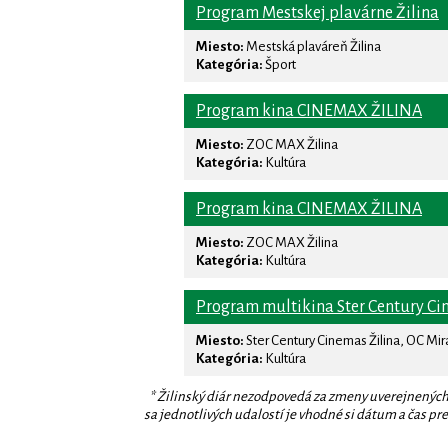
Program Mestskej plavárne Žilina
Miesto:
Mestská plaváreň Žilina
Kategória:
Šport
Program kina CINEMAX ŽILINA
Miesto:
ZOC MAX Žilina
Kategória:
Kultúra
Program kina CINEMAX ŽILINA
Miesto:
ZOC MAX Žilina
Kategória:
Kultúra
Program multikina Ster Century Ci
Miesto:
Ster Century Cinemas Žilina, OC Mi
Kategória:
Kultúra
* Žilinský diár nezodpovedá za zmeny uverejnených
sa jednotlivých udalostí je vhodné si dátum a čas prev