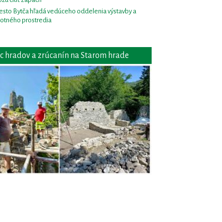
sto Bytča hľadá vedúceho oddelenia výstavby a
votného prostredia
c hradov a zrúcanín na Starom hrade