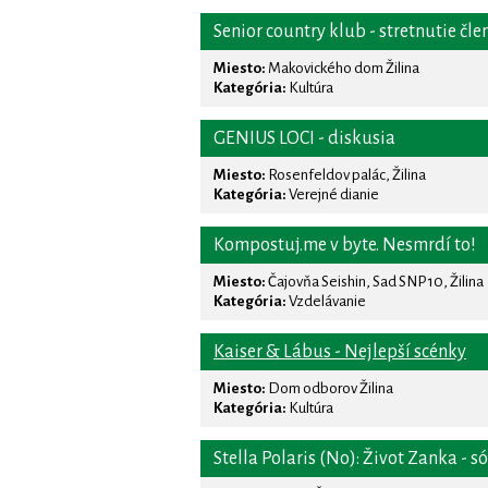
Senior country klub - stretnutie čl
Miesto:
Makovického dom Žilina
Kategória:
Kultúra
GENIUS LOCI - diskusia
Miesto:
Rosenfeldov palác, Žilina
Kategória:
Verejné dianie
Kompostuj.me v byte. Nesmrdí to!
Miesto:
Čajovňa Seishin, Sad SNP 10, Žilina
Kategória:
Vzdelávanie
Kaiser & Lábus - Nejlepší scénky
Miesto:
Dom odborov Žilina
Kategória:
Kultúra
Stella Polaris (No): Život Zanka - 