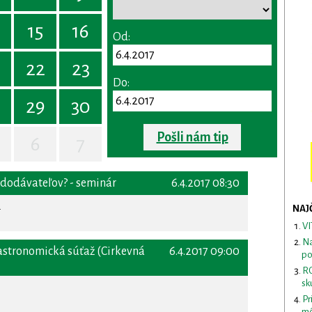
15
16
Od:
22
23
Do:
29
30
Pošli nám tip
6
7
 dodávateľov? - seminár
6.4.2017 08:30
a
NAJ
VI
Na
 astronomická súťaž (Cirkevná
6.4.2017 09:00
po
RO
sk
Pr
mô