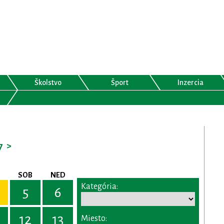
Školstvo
Šport
Inzercia
7
>
SOB
NED
Kategória:
5
6
12
13
Miesto: