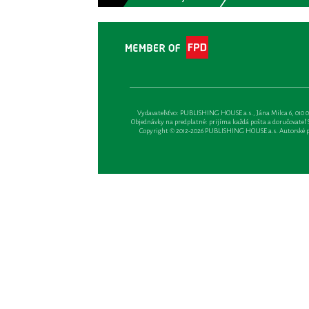
Vydavateľsťvo: PUBLISHING HOUSE a.s., Jána Milca 6, 010 01 Ži
Objednávky na predplatné: prijíma každá pošta a doručovateľ Sl
Copyright © 2012-2026 PUBLISHING HOUSE a.s. Autorské prá