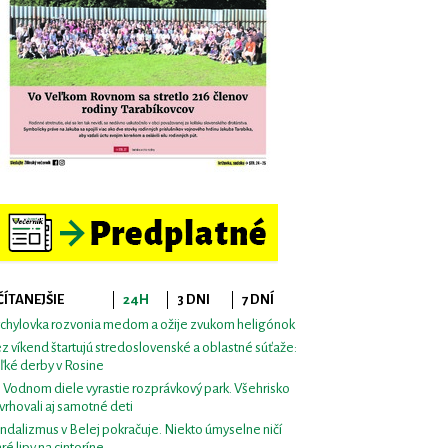
ČÍTANEJŠIE
24H
3 DNI
7 DNÍ
chylovka rozvonia medom a ožije zvukom heligónok
z víkend štartujú stredoslovenské a oblastné súťaže:
ľké derby v Rosine
i Vodnom diele vyrastie rozprávkový park. Všehrisko
vrhovali aj samotné deti
ndalizmus v Belej pokračuje. Niekto úmyselne ničí
aré lipy na cintoríne