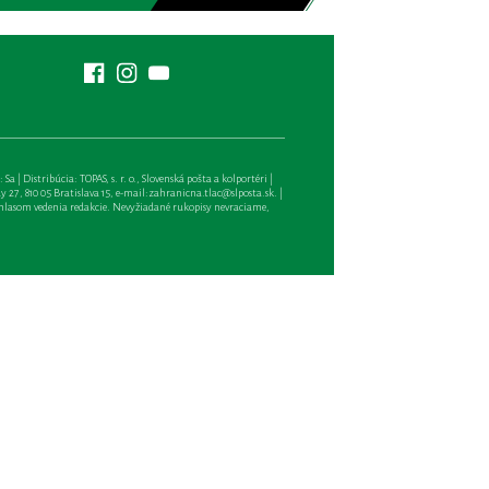
| Distribúcia: TOPAS, s. r. o., Slovenská pošta a kolportéri |
27, 810 05 Bratislava 15, e-mail:
zahranicna.tlac@slposta.sk
. |
hlasom vedenia redakcie. Nevyžiadané rukopisy nevraciame,