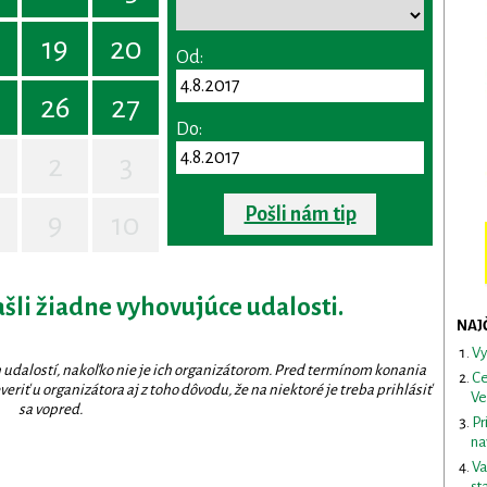
19
20
Od:
26
27
Do:
2
3
Pošli nám tip
9
10
ašli žiadne vyhovujúce udalosti.
NAJ
Vy
 udalostí, nakoľko nie je ich organizátorom. Pred termínom konania
Ce
eriť u organizátora aj z toho dôvodu, že na niektoré je treba prihlásiť
Ve
sa vopred.
Pr
na
Va
st