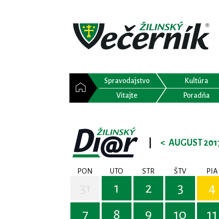
Spravodajstvo
Kultúra
Vitajte
Poradňa
|
<
AUGUST 201
PON
UTO
STR
ŠTV
PIA
31
1
2
3
4
7
8
9
10
11