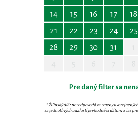
14
15
16
17
18
21
22
23
24
25
28
29
30
31
1
4
5
6
7
8
Pre daný filter sa nen
* Žilinský diár nezodpovedá za zmeny uverejnených
sa jednotlivých udalostí je vhodné si dátum a čas prev