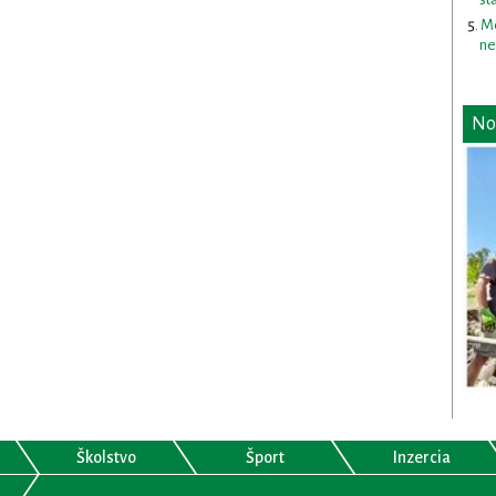
Me
ne
No
Školstvo
Šport
Inzercia