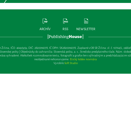
ARCHÍV
RSS
NEWSLETTER
lina, IČO: 46495959, DIČ: 2820016078, IČ DPH: SK2820016078, Zapísané v OR SR Žilina: vl. č. 10764/L, oddiel: Sa 
ovenskej pošty | Objednávky do zahraničia: Slovenská pošta, a. s., Stredisko predplatného tlače, Nám. slobody 
va vyhradené. Akékoľvek rozmnožovanie textu, fotografií a grafov len s výhradným a predchádzajúcim sú
neobjednané nehonorujeme.
Etický kódex novinára
Vyrobilo
Soft Studio