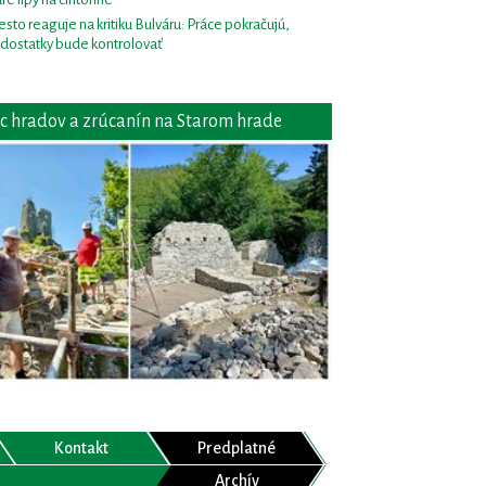
sto reaguje na kritiku Bulváru: Práce pokračujú,
dostatky bude kontrolovať
c hradov a zrúcanín na Starom hrade
Kontakt
Predplatné
Archív