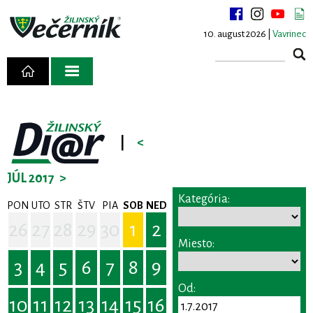
10. august 2026 |
Vavrinec
|
<
JÚL 2017
>
Kategória:
PON
UTO
STR
ŠTV
PIA
SOB
NED
26
27
28
29
30
1
2
Miesto:
3
4
5
6
7
8
9
Od:
10
11
12
13
14
15
16