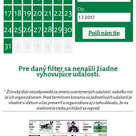
Do:
17
18
19
20
21
22
23
24
25
26
27
28
29
30
Pošli nám tip
31
1
2
3
4
5
6
Pre daný filter sa nenašli žiadne
vyhovujúce udalosti.
* Žilinský diár nezodpovedá za zmeny uverejnených udalostí, nakoľko nie
je ich organizátorom. Pred termínom konania sa jednotlivých udalostí je
vhodné si dátum a čas preveriť u organizátora aj z toho dôvodu, že na
niektoré je treba prihlásiť sa vopred.