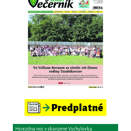
Hviezdna noc v skanzene Vychylovka