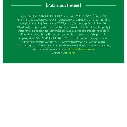
Vydavateľsťvo: PUBLISHING HOUSE a.s., Jána Milca 6, 010 01 Žilina, IČO:
46495959, DIČ: 2820016078, IČ DPH: SK2820016078, Zapísané v OR SR Žilina: vl. č.
10764/L, oddiel: Sa | Distribúcia: TOPAS, s. r. o., Slovenská pošta a kolportéri |
Objednávky na predplatné: prijíma každá pošta a doručovateľ Slovenskej pošty |
Objednávky do zahraničia: Slovenská pošta, a. s., Stredisko predplatného tlače,
Nám. slobody 27, 810 05 Bratislava 15, e-mail:
zahranicna.tlac@slposta.sk
. |
Copyright © 2012-2026 PUBLISHING HOUSE a.s. Autorské práva vyhradené.
Akékoľvek rozmnožovanie textu, fotografií a grafov len s výhradným a
predchádzajúcim súhlasom vedenia redakcie. Nevyžiadané rukopisy nevraciame,
neobjednané nehonorujeme.
Etický kódex novinára
Vyrobilo
Soft Studio