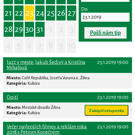
Do:
21
22
23
24
25
26
27
28
29
30
31
1
2
3
Pošli nám tip
4
5
6
7
8
9
10
Jazz v meste: Jakub Šedivý a Kristína
23.1.2019 19:00
Mihaľová
Miesto:
Café Republika, Jozefa Vuruma 6, Žilina
Kategória:
Kultúra
Opití
23.1.2019 19:00
Miesto:
Mestské divadlo Žilina
Zakúpiť vstupenku
Kategória:
Kultúra
Večer najlepších filmov a reklám roka
23.1.2019 19:00
2018 s Petrom Konečným