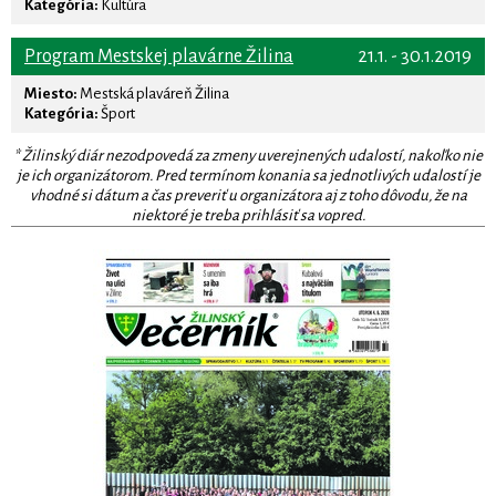
Kategória:
Kultúra
Program Mestskej plavárne Žilina
21.1. - 30.1.2019
Miesto:
Mestská plaváreň Žilina
Kategória:
Šport
* Žilinský diár nezodpovedá za zmeny uverejnených udalostí, nakoľko nie
je ich organizátorom. Pred termínom konania sa jednotlivých udalostí je
vhodné si dátum a čas preveriť u organizátora aj z toho dôvodu, že na
niektoré je treba prihlásiť sa vopred.