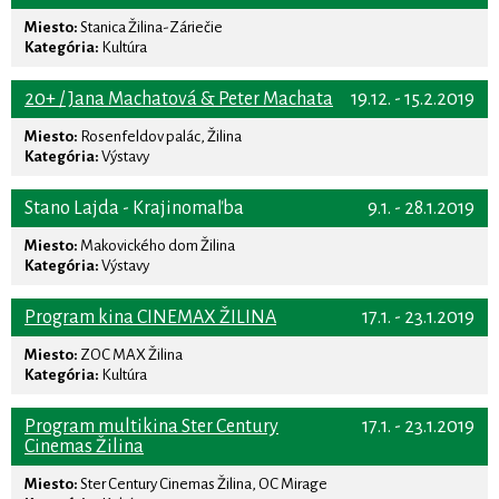
Miesto:
Stanica Žilina-Záriečie
Kategória:
Kultúra
20+ / Jana Machatová & Peter Machata
19.12. - 15.2.2019
Miesto:
Rosenfeldov palác, Žilina
Kategória:
Výstavy
Stano Lajda - Krajinomaľba
9.1. - 28.1.2019
Miesto:
Makovického dom Žilina
Kategória:
Výstavy
Program kina CINEMAX ŽILINA
17.1. - 23.1.2019
Miesto:
ZOC MAX Žilina
Kategória:
Kultúra
Program multikina Ster Century
17.1. - 23.1.2019
Cinemas Žilina
Miesto:
Ster Century Cinemas Žilina, OC Mirage