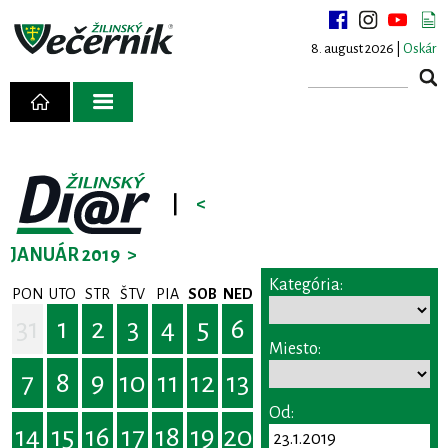
8. august 2026 |
Oskár
|
<
JANUÁR 2019
>
Kategória:
PON
UTO
STR
ŠTV
PIA
SOB
NED
31
1
2
3
4
5
6
Miesto:
7
8
9
10
11
12
13
Od:
14
15
16
17
18
19
20