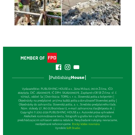
Vydavateľsťvo: PUBLISHING HOUSE a.s., Jána Milca 6, 010 01 Žilina, IČO:
46495959, DIČ: 2820016078, IČ DPH: SK2820016078, Zapísané v OR SR Žilina: vl. č.
10764/L, oddiel: Sa | Distribúcia: TOPAS, s. r. o., Slovenská pošta a kolportéri |
Objednávky na predplatné: prijíma každá pošta a doručovateľ Slovenskej pošty |
Objednávky do zahraničia: Slovenská pošta, a. s., Stredisko predplatného tlače,
Nám. slobody 27, 810 05 Bratislava 15, e-mail:
zahranicna.tlac@slposta.sk
. |
Copyright © 2012-2026 PUBLISHING HOUSE a.s. Autorské práva vyhradené.
Akékoľvek rozmnožovanie textu, fotografií a grafov len s výhradným a
predchádzajúcim súhlasom vedenia redakcie. Nevyžiadané rukopisy nevraciame,
neobjednané nehonorujeme.
Etický kódex novinára
Vyrobilo
Soft Studio