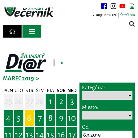
7. august 2026 |
Štefánia
|
<
MAREC 2019
>
Kategória:
PON
UTO
STR
ŠTV
PIA
SOB
NED
25
26
27
28
1
2
3
Miesto:
4
5
6
7
8
9
10
Od:
11
12
13
14
15
16
17