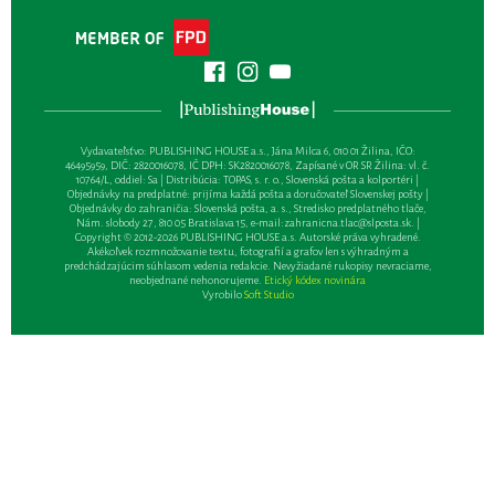
Vydavateľsťvo: PUBLISHING HOUSE a.s., Jána Milca 6, 010 01 Žilina, IČO:
46495959, DIČ: 2820016078, IČ DPH: SK2820016078, Zapísané v OR SR Žilina: vl. č.
10764/L, oddiel: Sa | Distribúcia: TOPAS, s. r. o., Slovenská pošta a kolportéri |
Objednávky na predplatné: prijíma každá pošta a doručovateľ Slovenskej pošty |
Objednávky do zahraničia: Slovenská pošta, a. s., Stredisko predplatného tlače,
Nám. slobody 27, 810 05 Bratislava 15, e-mail:
zahranicna.tlac@slposta.sk
. |
Copyright © 2012-2026 PUBLISHING HOUSE a.s. Autorské práva vyhradené.
Akékoľvek rozmnožovanie textu, fotografií a grafov len s výhradným a
predchádzajúcim súhlasom vedenia redakcie. Nevyžiadané rukopisy nevraciame,
neobjednané nehonorujeme.
Etický kódex novinára
Vyrobilo
Soft Studio