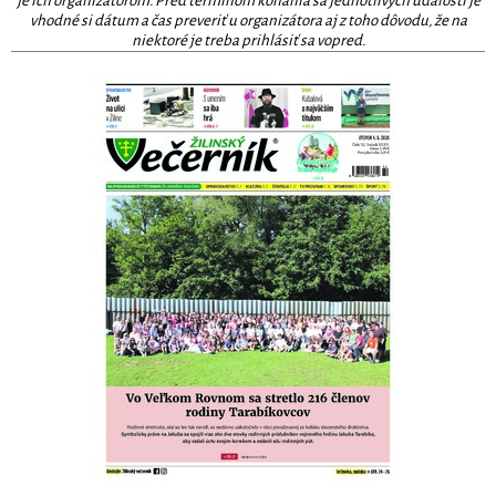
je ich organizátorom. Pred termínom konania sa jednotlivých udalostí je
vhodné si dátum a čas preveriť u organizátora aj z toho dôvodu, že na
niektoré je treba prihlásiť sa vopred.