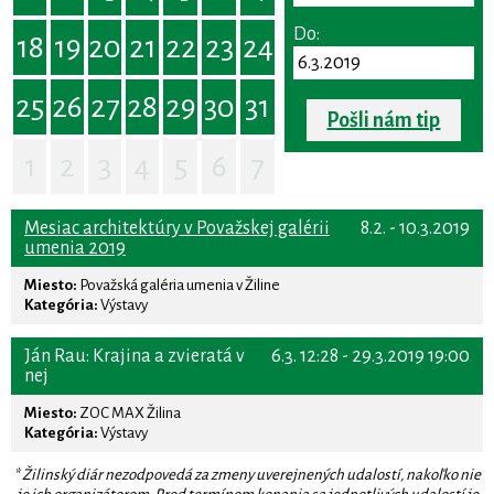
Do:
18
19
20
21
22
23
24
25
26
27
28
29
30
31
Pošli nám tip
1
2
3
4
5
6
7
Mesiac architektúry v Považskej galérii
8.2. - 10.3.2019
umenia 2019
Miesto:
Považská galéria umenia v Žiline
Kategória:
Výstavy
Ján Rau: Krajina a zvieratá v
6.3. 12:28 - 29.3.2019 19:00
nej
Miesto:
ZOC MAX Žilina
Kategória:
Výstavy
* Žilinský diár nezodpovedá za zmeny uverejnených udalostí, nakoľko nie