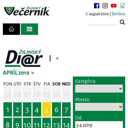
7. august 2026 |
Štefánia
|
<
APRÍL 2019
>
Kategória:
PON
UTO
STR
ŠTV
PIA
SOB
NED
25
26
27
28
29
30
31
Miesto:
1
2
3
4
5
6
7
Od:
8
9
10
11
12
13
14