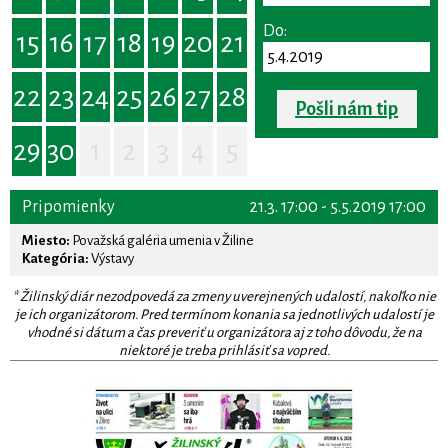
Do:
15
16
17
18
19
20
21
22
23
24
25
26
27
28
Pošli nám tip
29
30
1
2
3
4
5
Pripomienky
21.3. 17:00 - 5.5.2019 17:00
Miesto:
Považská galéria umenia v Žiline
Kategória:
Výstavy
* Žilinský diár nezodpovedá za zmeny uverejnených udalostí, nakoľko nie
je ich organizátorom. Pred termínom konania sa jednotlivých udalostí je
vhodné si dátum a čas preveriť u organizátora aj z toho dôvodu, že na
niektoré je treba prihlásiť sa vopred.