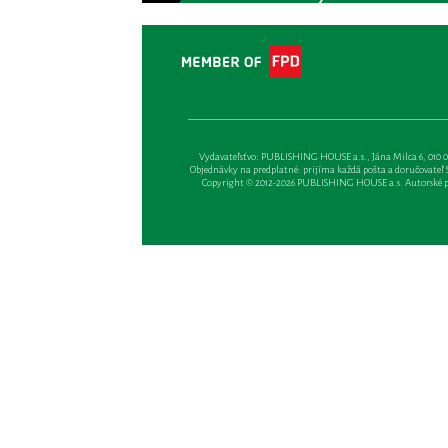
Vydavateľsťvo: PUBLISHING HOUSE a.s., Jána Milca 6, 010 01 Ži
Objednávky na predplatné: prijíma každá pošta a doručovateľ Sl
Copyright © 2012-2026 PUBLISHING HOUSE a.s. Autorské prá