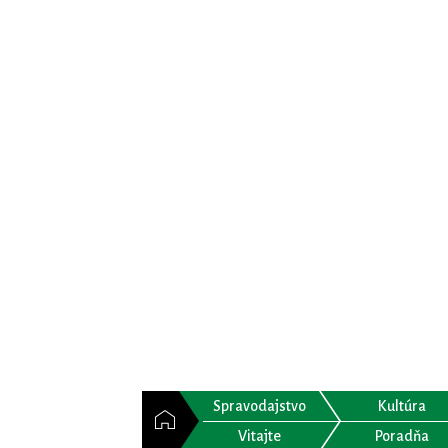
Spravodajstvo
Kultúra
Vitajte
Poradňa