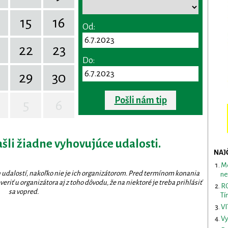
15
16
Od:
22
23
Do:
29
30
Pošli nám tip
5
6
ašli žiadne vyhovujúce udalosti.
NAJ
Me
 udalostí, nakoľko nie je ich organizátorom. Pred termínom konania
ne
eriť u organizátora aj z toho dôvodu, že na niektoré je treba prihlásiť
RO
sa vopred.
Tí
VI
Vy