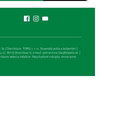
| Distribúcia: TOPAS, s. r. o., Slovenská pošta a kolportéri |
27, 810 05 Bratislava 15, e-mail:
zahranicna.tlac@slposta.sk
. |
hlasom vedenia redakcie. Nevyžiadané rukopisy nevraciame,