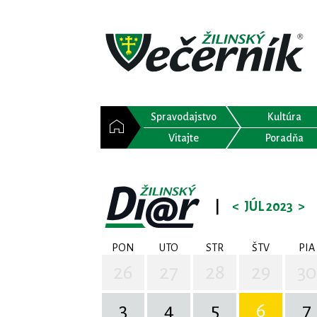
Spravodajstvo
Kultúra
Vitajte
Poradňa
|
<
JÚL 2023
>
PON
UTO
STR
ŠTV
PIA
26
27
28
29
30
3
4
5
6
7