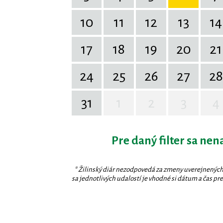
10
11
12
13
14
17
18
19
20
21
24
25
26
27
28
31
1
2
3
4
Pre daný filter sa nen
* Žilinský diár nezodpovedá za zmeny uverejnených
sa jednotlivých udalostí je vhodné si dátum a čas prev