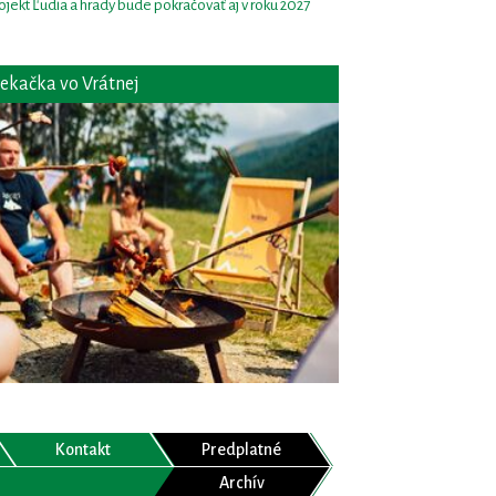
ojekt Ľudia a hrady bude pokračovať aj v roku 2027
ekačka vo Vrátnej
Kontakt
Predplatné
Archív