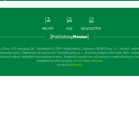
ARCHÍV
RSS
NEWSLETTER
lina, IČO: 46495959, DIČ: 2820016078, IČ DPH: SK2820016078, Zapísané v OR SR Žilina: vl. č. 10764/L, oddiel: Sa 
ovenskej pošty | Objednávky do zahraničia: Slovenská pošta, a. s., Stredisko predplatného tlače, Nám. slobody 
va vyhradené. Akékoľvek rozmnožovanie textu, fotografií a grafov len s výhradným a predchádzajúcim sú
neobjednané nehonorujeme.
Etický kódex novinára
Vyrobilo
Soft Studio