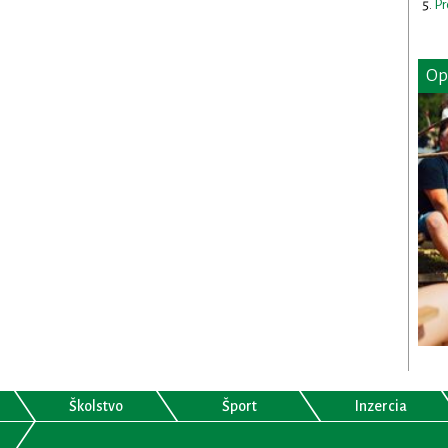
Pr
Op
Školstvo
Šport
Inzercia