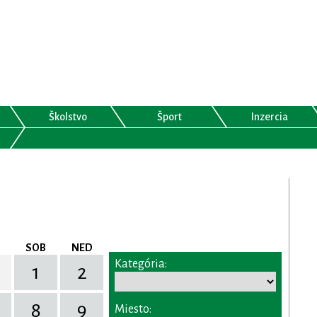
Školstvo
Šport
Inzercia
SOB
NED
Kategória:
1
2
8
9
Miesto: