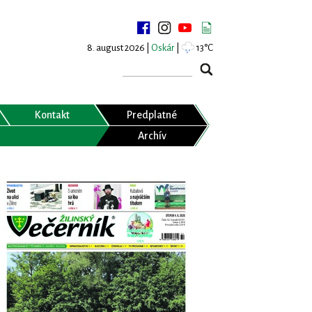
8. august 2026 |
Oskár
|
13°C
Kontakt
Predplatné
Archív