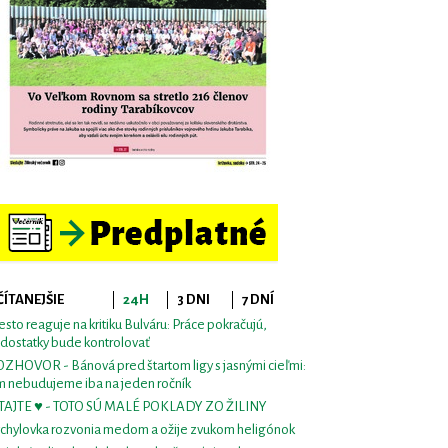
ČÍTANEJŠIE
24H
3 DNI
7 DNÍ
sto reaguje na kritiku Bulváru: Práce pokračujú,
dostatky bude kontrolovať
ZHOVOR - Bánová pred štartom ligy s jasnými cieľmi:
m nebudujeme iba na jeden ročník
TAJTE ♥ - TOTO SÚ MALÉ POKLADY ZO ŽILINY
chylovka rozvonia medom a ožije zvukom heligónok