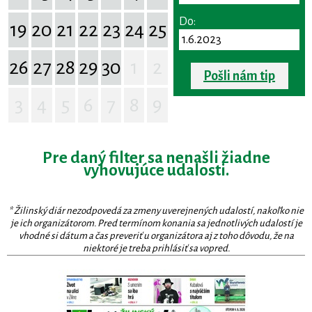
Do:
19
20
21
22
23
24
25
26
27
28
29
30
1
2
Pošli nám tip
3
4
5
6
7
8
9
Pre daný filter sa nenašli žiadne
vyhovujúce udalosti.
* Žilinský diár nezodpovedá za zmeny uverejnených udalostí, nakoľko nie
je ich organizátorom. Pred termínom konania sa jednotlivých udalostí je
vhodné si dátum a čas preveriť u organizátora aj z toho dôvodu, že na
niektoré je treba prihlásiť sa vopred.