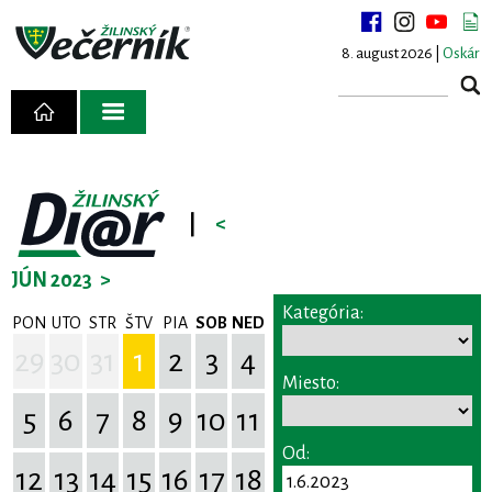
8. august 2026 |
Oskár
|
<
JÚN 2023
>
Kategória:
PON
UTO
STR
ŠTV
PIA
SOB
NED
29
30
31
1
2
3
4
Miesto:
5
6
7
8
9
10
11
Od:
12
13
14
15
16
17
18