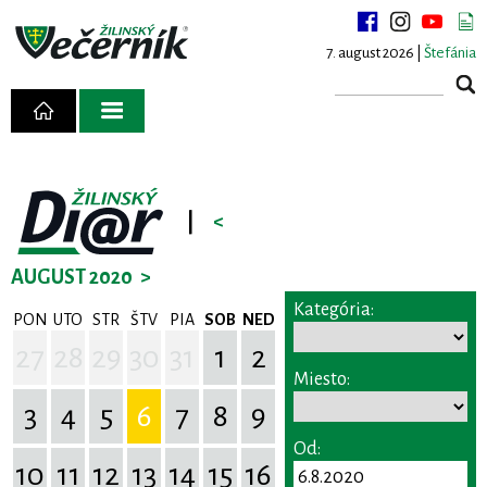
7. august 2026 |
Štefánia
|
<
AUGUST 2020
>
Kategória:
PON
UTO
STR
ŠTV
PIA
SOB
NED
27
28
29
30
31
1
2
Miesto:
3
4
5
6
7
8
9
Od:
10
11
12
13
14
15
16