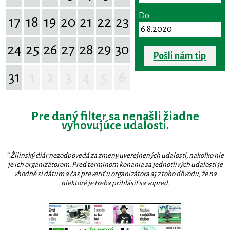
Do:
17
18
19
20
21
22
23
24
25
26
27
28
29
30
Pošli nám tip
31
1
2
3
4
5
6
Pre daný filter sa nenašli žiadne
vyhovujúce udalosti.
* Žilinský diár nezodpovedá za zmeny uverejnených udalostí, nakoľko nie
je ich organizátorom. Pred termínom konania sa jednotlivých udalostí je
vhodné si dátum a čas preveriť u organizátora aj z toho dôvodu, že na
niektoré je treba prihlásiť sa vopred.