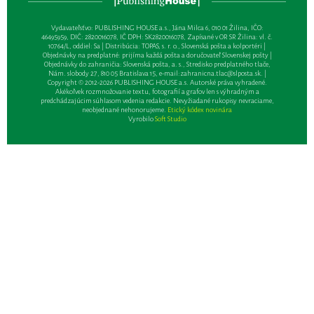
Vydavateľsťvo: PUBLISHING HOUSE a.s., Jána Milca 6, 010 01 Žilina, IČO:
46495959, DIČ: 2820016078, IČ DPH: SK2820016078, Zapísané v OR SR Žilina: vl. č.
10764/L, oddiel: Sa | Distribúcia: TOPAS, s. r. o., Slovenská pošta a kolportéri |
Objednávky na predplatné: prijíma každá pošta a doručovateľ Slovenskej pošty |
Objednávky do zahraničia: Slovenská pošta, a. s., Stredisko predplatného tlače,
Nám. slobody 27, 810 05 Bratislava 15, e-mail:
zahranicna.tlac@slposta.sk
. |
Copyright © 2012-2026 PUBLISHING HOUSE a.s. Autorské práva vyhradené.
Akékoľvek rozmnožovanie textu, fotografií a grafov len s výhradným a
predchádzajúcim súhlasom vedenia redakcie. Nevyžiadané rukopisy nevraciame,
neobjednané nehonorujeme.
Etický kódex novinára
Vyrobilo
Soft Studio