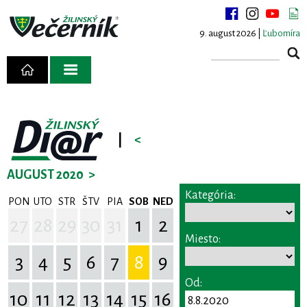
9. august 2026 |
Ľubomíra
|
<
AUGUST 2020
>
Kategória:
PON
UTO
STR
ŠTV
PIA
SOB
NED
27
28
29
30
31
1
2
Miesto:
3
4
5
6
7
8
9
Od:
10
11
12
13
14
15
16