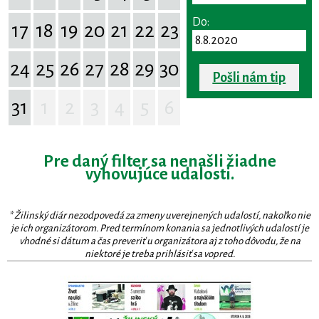
Do:
17
18
19
20
21
22
23
24
25
26
27
28
29
30
Pošli nám tip
31
1
2
3
4
5
6
Pre daný filter sa nenašli žiadne
vyhovujúce udalosti.
* Žilinský diár nezodpovedá za zmeny uverejnených udalostí, nakoľko nie
je ich organizátorom. Pred termínom konania sa jednotlivých udalostí je
vhodné si dátum a čas preveriť u organizátora aj z toho dôvodu, že na
niektoré je treba prihlásiť sa vopred.