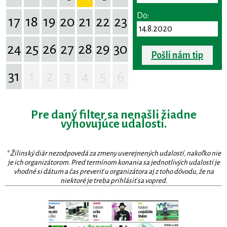
Do:
17
18
19
20
21
22
23
24
25
26
27
28
29
30
Pošli nám tip
31
1
2
3
4
5
6
Pre daný filter sa nenašli žiadne
vyhovujúce udalosti.
* Žilinský diár nezodpovedá za zmeny uverejnených udalostí, nakoľko nie
je ich organizátorom. Pred termínom konania sa jednotlivých udalostí je
vhodné si dátum a čas preveriť u organizátora aj z toho dôvodu, že na
niektoré je treba prihlásiť sa vopred.