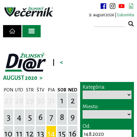
9. august 2026 |
Ľubomíra
|
<
AUGUST 2020
>
Kategória:
PON
UTO
STR
ŠTV
PIA
SOB
NED
27
28
29
30
31
1
2
Miesto:
3
4
5
6
7
8
9
Od:
10
11
12
13
14
15
16