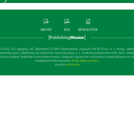
ARCHÍV
RSS
NEWSLETTER
lina, IČO: 46495959, DIČ: 2820016078, IČ DPH: SK2820016078, Zapísané v OR SR Žilina: vl. č. 10764/L, oddiel: Sa 
ovenskej pošty | Objednávky do zahraničia: Slovenská pošta, a. s., Stredisko predplatného tlače, Nám. slobody 
va vyhradené. Akékoľvek rozmnožovanie textu, fotografií a grafov len s výhradným a predchádzajúcim sú
neobjednané nehonorujeme.
Etický kódex novinára
Vyrobilo
Soft Studio