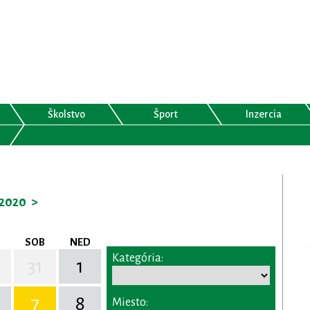
Školstvo
Šport
Inzercia
2020
>
SOB
NED
Kategória:
31
1
7
8
Miesto: