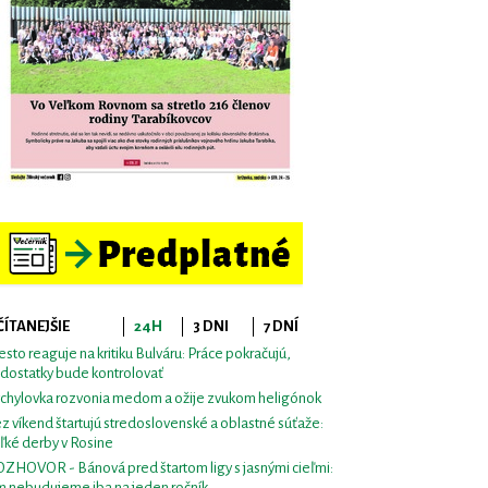
ČÍTANEJŠIE
24H
3 DNI
7 DNÍ
sto reaguje na kritiku Bulváru: Práce pokračujú,
dostatky bude kontrolovať
chylovka rozvonia medom a ožije zvukom heligónok
z víkend štartujú stredoslovenské a oblastné súťaže:
ľké derby v Rosine
ZHOVOR - Bánová pred štartom ligy s jasnými cieľmi:
m nebudujeme iba na jeden ročník