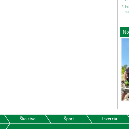
Pr
na
No
Školstvo
Šport
Inzercia