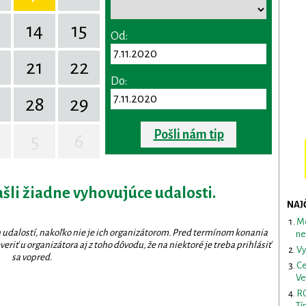
14
15
Od:
0
21
22
Do:
28
29
Pošli nám tip
5
6
ašli žiadne vyhovujúce udalosti.
NAJ
Me
 udalostí, nakoľko nie je ich organizátorom. Pred termínom konania
ne
eriť u organizátora aj z toho dôvodu, že na niektoré je treba prihlásiť
Vy
sa vopred.
Ce
Ve
RO
Tí