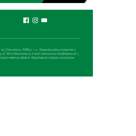
| Distribúcia: TOPAS, s. r. o., Slovenská pošta a kolportéri |
27, 810 05 Bratislava 15, e-mail:
zahranicna.tlac@slposta.sk
. |
hlasom vedenia redakcie. Nevyžiadané rukopisy nevraciame,