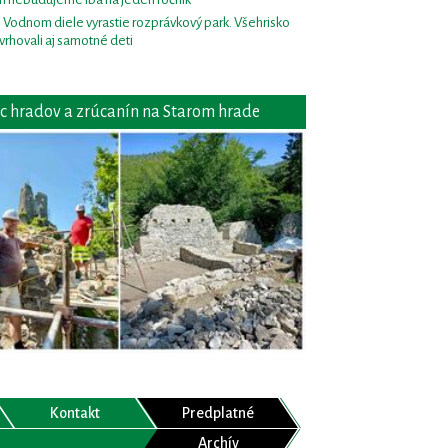
i Vodnom diele vyrastie rozprávkový park. Všehrisko
vrhovali aj samotné deti
c hradov a zrúcanín na Starom hrade
Kontakt
Predplatné
Archív