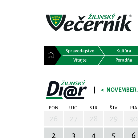
Spravodajstvo
Kultúra
Vitajte
Poradňa
|
<
NOVEMBER 
PON
UTO
STR
ŠTV
PIA
26
27
28
29
30
2
3
4
5
6