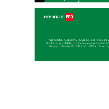
Vydavateľsťvo: PUBLISHING HOUSE a.s., Jána Milca 6, 010 01 Ži
Objednávky na predplatné: prijíma každá pošta a doručovateľ Sl
Copyright © 2012-2026 PUBLISHING HOUSE a.s. Autorské prá