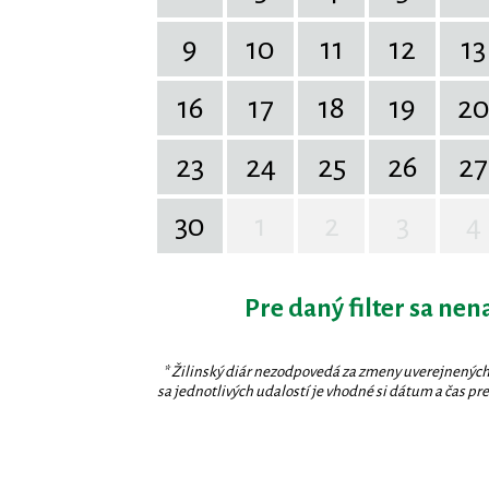
9
10
11
12
13
16
17
18
19
2
23
24
25
26
27
30
1
2
3
4
Pre daný filter sa nen
* Žilinský diár nezodpovedá za zmeny uverejnených
sa jednotlivých udalostí je vhodné si dátum a čas prev