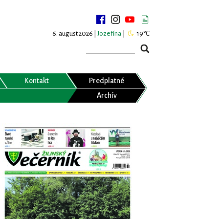
6. august 2026 |
Jozefína
|
19°C
Kontakt
Predplatné
Archív