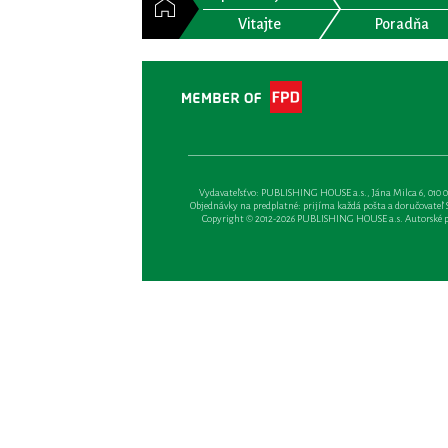
Vitajte
Poradňa
Vydavateľsťvo: PUBLISHING HOUSE a.s., Jána Milca 6, 010 01 Ži
Objednávky na predplatné: prijíma každá pošta a doručovateľ Sl
Copyright © 2012-2026 PUBLISHING HOUSE a.s. Autorské prá