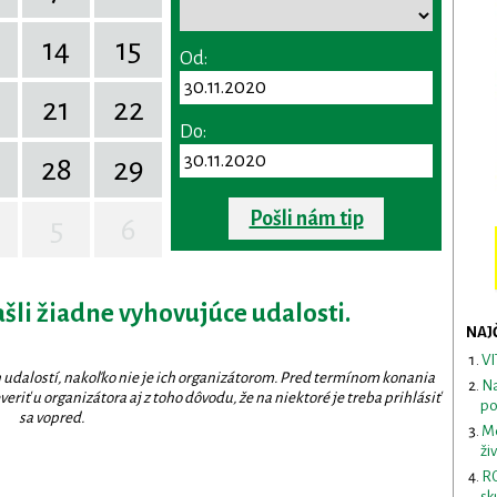
14
15
Od:
0
21
22
Do:
28
29
Pošli nám tip
5
6
ašli žiadne vyhovujúce udalosti.
NAJ
VI
 udalostí, nakoľko nie je ich organizátorom. Pred termínom konania
Na
eriť u organizátora aj z toho dôvodu, že na niektoré je treba prihlásiť
po
sa vopred.
Me
ži
RO
sk