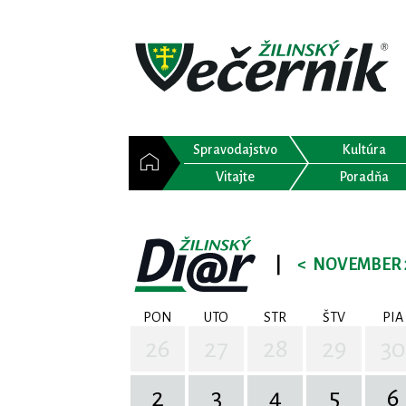
Spravodajstvo
Kultúra
Vitajte
Poradňa
|
<
NOVEMBER 
PON
UTO
STR
ŠTV
PIA
26
27
28
29
30
2
3
4
5
6