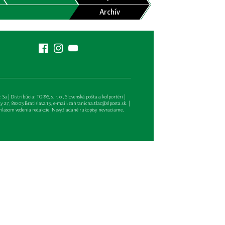
Archív
| Distribúcia: TOPAS, s. r. o., Slovenská pošta a kolportéri |
27, 810 05 Bratislava 15, e-mail:
zahranicna.tlac@slposta.sk
. |
hlasom vedenia redakcie. Nevyžiadané rukopisy nevraciame,