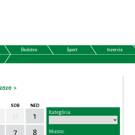
Školstvo
Šport
Inzercia
2020
>
SOB
NED
Kategória:
31
1
7
8
Miesto: