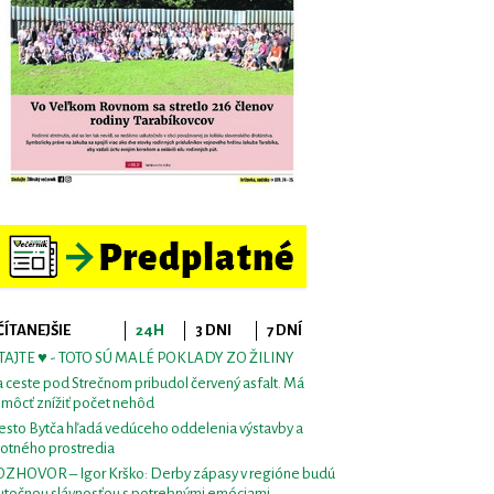
ČÍTANEJŠIE
24H
3 DNI
7 DNÍ
TAJTE ♥ - TOTO SÚ MALÉ POKLADY ZO ŽILINY
 ceste pod Strečnom pribudol červený asfalt. Má
môcť znížiť počet nehôd
sto Bytča hľadá vedúceho oddelenia výstavby a
votného prostredia
ZHOVOR – Igor Krško: Derby zápasy v regióne budú
utočnou slávnosťou s potrebnými emóciami