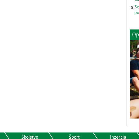
Se
po
Op
Školstvo
Šport
Inzercia