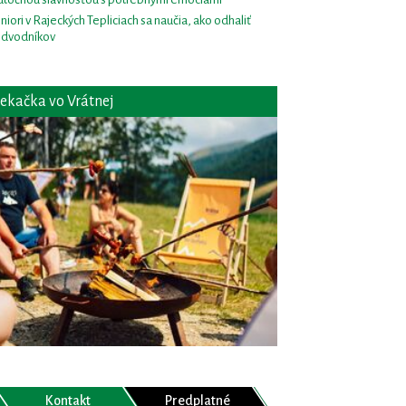
niori v Rajeckých Tepliciach sa naučia, ako odhaliť
dvodníkov
ekačka vo Vrátnej
Kontakt
Predplatné