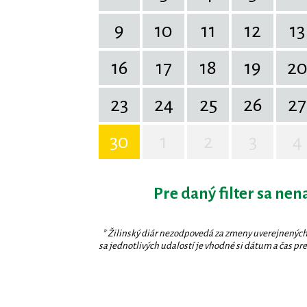
9
10
11
12
13
16
17
18
19
2
23
24
25
26
27
30
1
2
3
4
Pre daný filter sa nen
* Žilinský diár nezodpovedá za zmeny uverejnených
sa jednotlivých udalostí je vhodné si dátum a čas prev