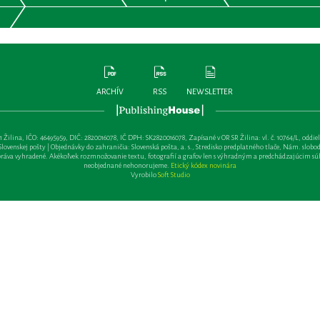
ARCHÍV
RSS
NEWSLETTER
lina, IČO: 46495959, DIČ: 2820016078, IČ DPH: SK2820016078, Zapísané v OR SR Žilina: vl. č. 10764/L, oddiel: Sa 
ovenskej pošty | Objednávky do zahraničia: Slovenská pošta, a. s., Stredisko predplatného tlače, Nám. slobody 
va vyhradené. Akékoľvek rozmnožovanie textu, fotografií a grafov len s výhradným a predchádzajúcim sú
neobjednané nehonorujeme.
Etický kódex novinára
Vyrobilo
Soft Studio