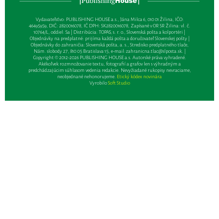
Vydavateľsťvo: PUBLISHING HOUSE a.s., Jána Milca 6, 010 01 Žilina, IČO:
46495959, DIČ: 2820016078, IČ DPH: SK2820016078, Zapísané v OR SR Žilina: vl. č.
10764/L, oddiel: Sa | Distribúcia: TOPAS, s. r. o., Slovenská pošta a kolportéri |
Objednávky na predplatné: prijíma každá pošta a doručovateľ Slovenskej pošty |
Objednávky do zahraničia: Slovenská pošta, a. s., Stredisko predplatného tlače,
Nám. slobody 27, 810 05 Bratislava 15, e-mail:
zahranicna.tlac@slposta.sk
. |
Copyright © 2012-2026 PUBLISHING HOUSE a.s. Autorské práva vyhradené.
Akékoľvek rozmnožovanie textu, fotografií a grafov len s výhradným a
predchádzajúcim súhlasom vedenia redakcie. Nevyžiadané rukopisy nevraciame,
neobjednané nehonorujeme.
Etický kódex novinára
Vyrobilo
Soft Studio