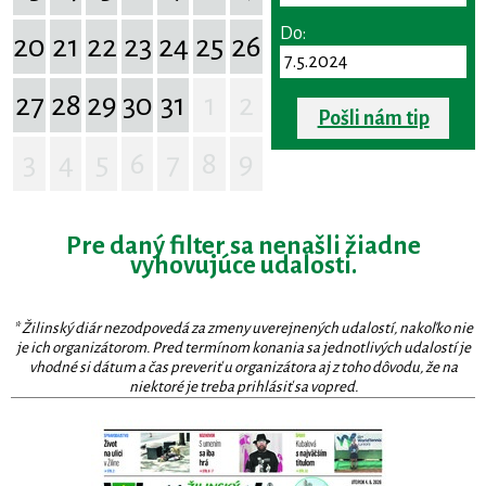
Do:
20
21
22
23
24
25
26
27
28
29
30
31
1
2
Pošli nám tip
3
4
5
6
7
8
9
Pre daný filter sa nenašli žiadne
vyhovujúce udalosti.
* Žilinský diár nezodpovedá za zmeny uverejnených udalostí, nakoľko nie
je ich organizátorom. Pred termínom konania sa jednotlivých udalostí je
vhodné si dátum a čas preveriť u organizátora aj z toho dôvodu, že na
niektoré je treba prihlásiť sa vopred.