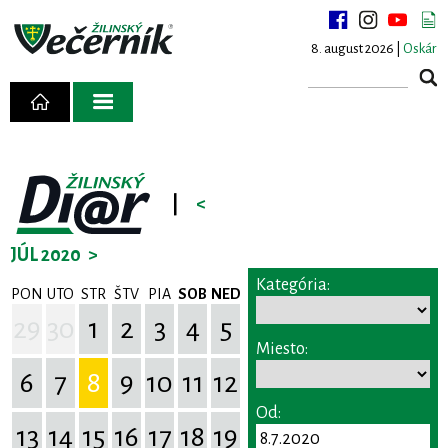
8. august 2026 |
Oskár
|
<
JÚL 2020
>
Kategória:
PON
UTO
STR
ŠTV
PIA
SOB
NED
29
30
1
2
3
4
5
Miesto:
6
7
8
9
10
11
12
Od:
13
14
15
16
17
18
19