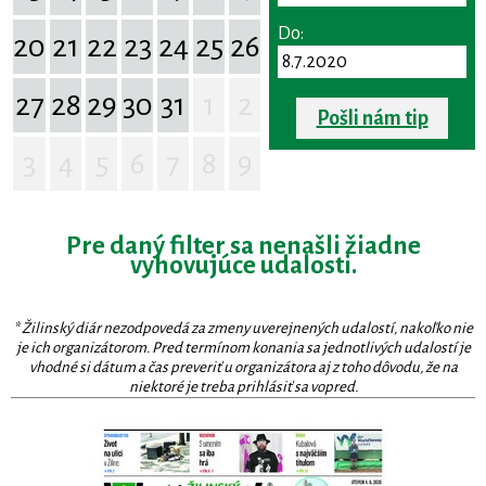
Do:
20
21
22
23
24
25
26
27
28
29
30
31
1
2
Pošli nám tip
3
4
5
6
7
8
9
Pre daný filter sa nenašli žiadne
vyhovujúce udalosti.
* Žilinský diár nezodpovedá za zmeny uverejnených udalostí, nakoľko nie
je ich organizátorom. Pred termínom konania sa jednotlivých udalostí je
vhodné si dátum a čas preveriť u organizátora aj z toho dôvodu, že na
niektoré je treba prihlásiť sa vopred.