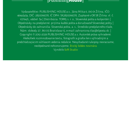
Vydavateľsťvo: PUBLISHING HOUSE a.s., Jána Milca 6, 010 01 Žilina, IČO:
46495959, DIČ: 2820016078, IČ DPH: SK2820016078, Zapísané v OR SR Žilina: vl. č.
10764/L, oddiel: Sa | Distribúcia: TOPAS, s. r. o., Slovenská pošta a kolportéri |
Objednávky na predplatné: prijíma každá pošta a doručovateľ Slovenskej pošty |
Objednávky do zahraničia: Slovenská pošta, a. s., Stredisko predplatného tlače,
Nám. slobody 27, 810 05 Bratislava 15, e-mail:
zahranicna.tlac@slposta.sk
. |
Copyright © 2012-2026 PUBLISHING HOUSE a.s. Autorské práva vyhradené.
Akékoľvek rozmnožovanie textu, fotografií a grafov len s výhradným a
predchádzajúcim súhlasom vedenia redakcie. Nevyžiadané rukopisy nevraciame,
neobjednané nehonorujeme.
Etický kódex novinára
Vyrobilo
Soft Studio