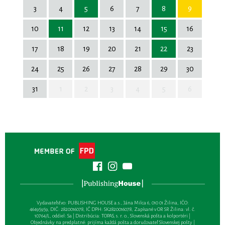
3
4
5
6
7
8
9
10
11
12
13
14
15
16
17
18
19
20
21
22
23
24
25
26
27
28
29
30
31
1
2
3
4
5
6
Vydavateľsťvo: PUBLISHING HOUSE a.s., Jána Milca 6, 010 01 Žilina, IČO:
46495959, DIČ: 2820016078, IČ DPH: SK2820016078, Zapísané v OR SR Žilina: vl. č.
10764/L, oddiel: Sa | Distribúcia: TOPAS, s. r. o., Slovenská pošta a kolportéri |
Objednávky na predplatné: prijíma každá pošta a doručovateľ Slovenskej pošty |