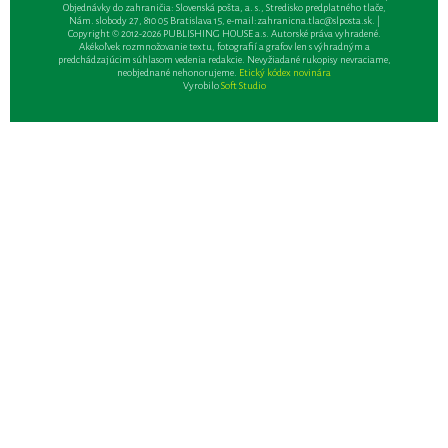
Objednávky do zahraničia: Slovenská pošta, a. s., Stredisko predplatného tlače,
Nám. slobody 27, 810 05 Bratislava 15, e-mail:
zahranicna.tlac@slposta.sk
. |
Copyright © 2012-2026 PUBLISHING HOUSE a.s. Autorské práva vyhradené.
Akékoľvek rozmnožovanie textu, fotografií a grafov len s výhradným a
predchádzajúcim súhlasom vedenia redakcie. Nevyžiadané rukopisy nevraciame,
neobjednané nehonorujeme.
Etický kódex novinára
Vyrobilo
Soft Studio