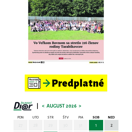
|
<
AUGUST 2026
>
PON
UTO
STR
ŠTV
PIA
SOB
NED
27
28
29
30
31
1
2