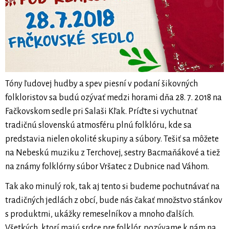
Tóny ľudovej hudby a spev piesní v podaní šikovných
folkloristov sa budú ozývať medzi horami dňa 28. 7. 2018 na
Fačkovskom sedle pri Salaši Kľak. Príďte si vychutnať
tradičnú slovenskú atmosféru plnú folklóru, kde sa
predstavia nielen okolité skupiny a súbory. Tešiť sa môžete
na Nebeskú muziku z Terchovej, sestry Bacmaňákové a tiež
na známy folklórny súbor Vršatec z Dubnice nad Váhom.
Tak ako minulý rok, tak aj tento si budeme pochutnávať na
tradičných jedlách z obcí, bude nás čakať množstvo stánkov
s produktmi, ukážky remeselníkov a mnoho ďalších.
Všetkých, ktorí majú srdce pre folklór, pozývame k nám na