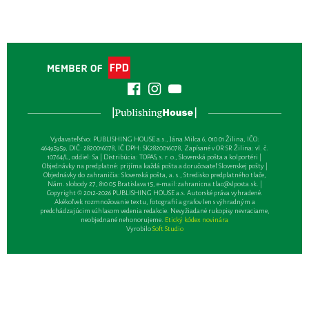
Vydavateľsťvo: PUBLISHING HOUSE a.s., Jána Milca 6, 010 01 Žilina, IČO:
46495959, DIČ: 2820016078, IČ DPH: SK2820016078, Zapísané v OR SR Žilina: vl. č.
10764/L, oddiel: Sa | Distribúcia: TOPAS, s. r. o., Slovenská pošta a kolportéri |
Objednávky na predplatné: prijíma každá pošta a doručovateľ Slovenskej pošty |
Objednávky do zahraničia: Slovenská pošta, a. s., Stredisko predplatného tlače,
Nám. slobody 27, 810 05 Bratislava 15, e-mail:
zahranicna.tlac@slposta.sk
. |
Copyright © 2012-2026 PUBLISHING HOUSE a.s. Autorské práva vyhradené.
Akékoľvek rozmnožovanie textu, fotografií a grafov len s výhradným a
predchádzajúcim súhlasom vedenia redakcie. Nevyžiadané rukopisy nevraciame,
neobjednané nehonorujeme.
Etický kódex novinára
Vyrobilo
Soft Studio