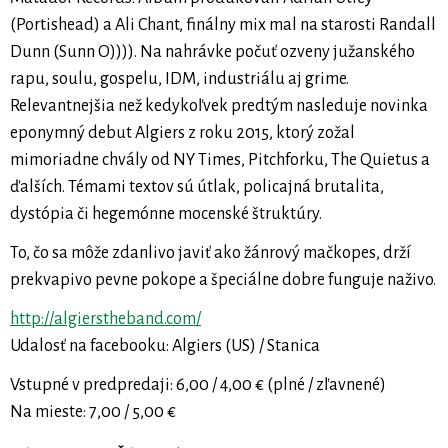
(Portishead) a Ali Chant, finálny mix mal na starosti Randall
Dunn (Sunn O)))). Na nahrávke počuť ozveny južanského
rapu, soulu, gospelu, IDM, industriálu aj grime.
Relevantnejšia než kedykoľvek predtým nasleduje novinka
eponymný debut Algiers z roku 2015, ktorý zožal
mimoriadne chvály od NY Times, Pitchforku, The Quietus a
ďalších. Témami textov sú útlak, policajná brutalita,
dystópia či hegemónne mocenské štruktúry.
To, čo sa môže zdanlivo javiť ako žánrový mačkopes, drží
prekvapivo pevne pokope a špeciálne dobre funguje naživo.
http://algierstheband.com/
Udalosť na facebooku: Algiers (US) / Stanica
Vstupné v predpredaji: 6,00 / 4,00 € (plné / zľavnené)
Na mieste: 7,00 / 5,00 €