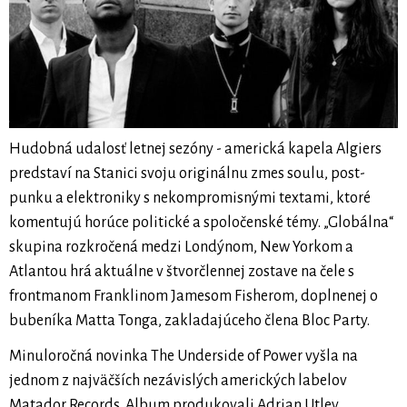
Hudobná udalosť letnej sezóny - americká kapela Algiers
predstaví na Stanici svoju originálnu zmes soulu, post-
punku a elektroniky s nekompromisnými textami, ktoré
komentujú horúce politické a spoločenské témy. „Globálna“
skupina rozkročená medzi Londýnom, New Yorkom a
Atlantou hrá aktuálne v štvorčlennej zostave na čele s
frontmanom Franklinom Jamesom Fisherom, doplnenej o
bubeníka Matta Tonga, zakladajúceho člena Bloc Party.
Minuloročná novinka The Underside of Power vyšla na
jednom z najväčších nezávislých amerických labelov
Matador Records. Album produkovali Adrian Utley