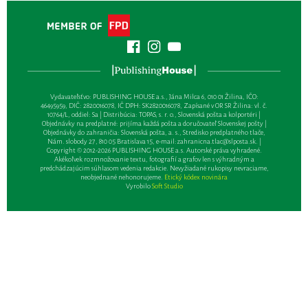
Vydavateľsťvo: PUBLISHING HOUSE a.s., Jána Milca 6, 010 01 Žilina, IČO:
46495959, DIČ: 2820016078, IČ DPH: SK2820016078, Zapísané v OR SR Žilina: vl. č.
10764/L, oddiel: Sa | Distribúcia: TOPAS, s. r. o., Slovenská pošta a kolportéri |
Objednávky na predplatné: prijíma každá pošta a doručovateľ Slovenskej pošty |
Objednávky do zahraničia: Slovenská pošta, a. s., Stredisko predplatného tlače,
Nám. slobody 27, 810 05 Bratislava 15, e-mail:
zahranicna.tlac@slposta.sk
. |
Copyright © 2012-2026 PUBLISHING HOUSE a.s. Autorské práva vyhradené.
Akékoľvek rozmnožovanie textu, fotografií a grafov len s výhradným a
predchádzajúcim súhlasom vedenia redakcie. Nevyžiadané rukopisy nevraciame,
neobjednané nehonorujeme.
Etický kódex novinára
Vyrobilo
Soft Studio