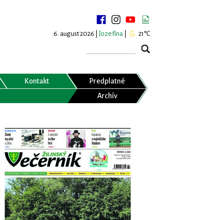
6. august 2026 |
Jozefína
|
21°C
Kontakt
Predplatné
Archív