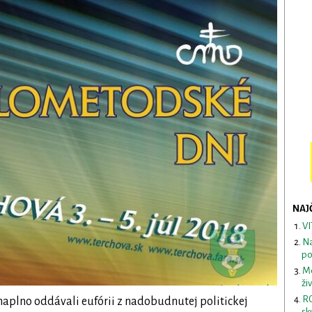
NAJ
VI
Na
po
Me
ži
RO
aplno oddávali eufórii z nadobudnutej politickej
sk