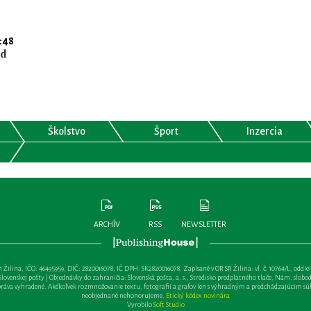
:48
nd
Školstvo
Šport
Inzercia
ARCHÍV
RSS
NEWSLETTER
lina, IČO: 46495959, DIČ: 2820016078, IČ DPH: SK2820016078, Zapísané v OR SR Žilina: vl. č. 10764/L, oddiel: Sa 
ovenskej pošty | Objednávky do zahraničia: Slovenská pošta, a. s., Stredisko predplatného tlače, Nám. slobody 
va vyhradené. Akékoľvek rozmnožovanie textu, fotografií a grafov len s výhradným a predchádzajúcim sú
neobjednané nehonorujeme.
Etický kódex novinára
Vyrobilo
Soft Studio