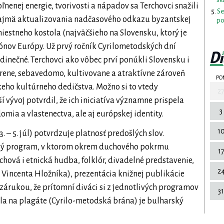
nenej energie, tvorivosti a nápadov sa Terchovci snažili
Se
a najmä aktualizovania nadčasového odkazu byzantskej
po
iestneho kostola (najväčšieho na Slovensku, ktorý je
nov Európy. Už prvý ročník Cyrilometodských dní
edinečné. Terchovci ako vôbec prví ponúkli Slovensku i
vorene, sebavedomo, kultivovane a atraktívne zároveň
PO
ho kultúrneho dedičstva. Možno si to vtedy
2
 vývoj potvrdil, že ich iniciatíva významne prispela
3
mia a vlastenectva, ale aj európskej identity.
1
. – 5. júl) potvrdzuje platnosť predošlých slov.
avý program, v ktorom okrem duchového pokrmu
1
chová i etnická hudba, folklór, divadelné predstavenie,
2
 Vincenta Hložníka), prezentácia knižnej publikácie
 zárukou, že prítomní diváci si z jednotlivých programov
31
ela na plagáte (Cyrilo-metodská brána) je bulharský