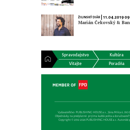
| 11.04.2019 09
ŽILINSKÝ DIÁR
Marián Čekovský & Ba
Spravodajstvo
Kultúra
Vitajte
Poradňa
Vydavateľsťvo: PUBLISHING HOUSE a.s., Jána Milca 6, 010 01 Ži
Objednávky na predplatné: prijíma každá pošta a doručovateľ Sl
Copyright © 2012-2026 PUBLISHING HOUSE a.s. Autorské prá