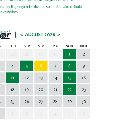
niori v Rajeckých Tepliciach sa naučia, ako odhaliť
dvodníkov
|
<
AUGUST 2026
>
N
UTO
STR
ŠTV
PIA
SOB
NED
7
28
29
30
31
1
2
4
5
6
7
8
9
0
11
12
13
14
15
16
7
18
19
20
21
22
23
4
25
26
27
28
29
30
1
2
3
4
5
6