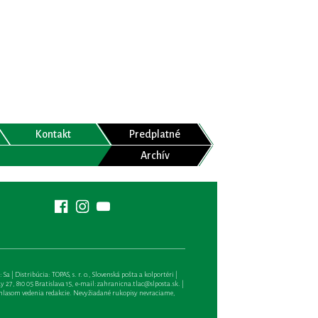
Kontakt
Predplatné
Archív
| Distribúcia: TOPAS, s. r. o., Slovenská pošta a kolportéri |
27, 810 05 Bratislava 15, e-mail:
zahranicna.tlac@slposta.sk
. |
hlasom vedenia redakcie. Nevyžiadané rukopisy nevraciame,