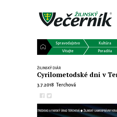
Spravodajstvo
Kultúra
Vitajte
Poradňa
ŽILINSKÝ DIÁR
Cyrilometodské dni v Te
3.7.2018 Terchová