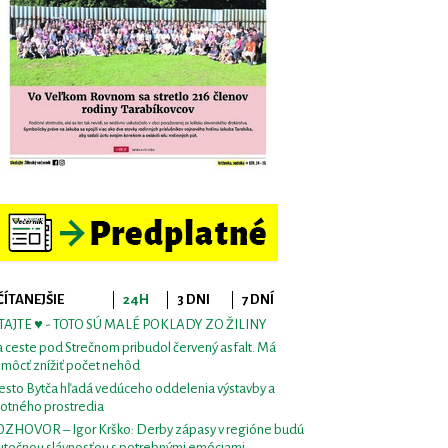
ČÍTANEJŠIE
24H
3 DNI
7 DNÍ
TAJTE ♥ - TOTO SÚ MALÉ POKLADY ZO ŽILINY
 ceste pod Strečnom pribudol červený asfalt. Má
môcť znížiť počet nehôd
sto Bytča hľadá vedúceho oddelenia výstavby a
votného prostredia
ZHOVOR – Igor Krško: Derby zápasy v regióne budú
utočnou slávnosťou s potrebnými emóciami