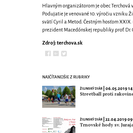
Hlavným organizátorom je obec Terchová v
Podujatie je venované 10. výročiu vzniku Ži
svätí Cyril a Metod. Čestným hosťom XXIX.
prezident Macedónskej republiky prof. Dr. 
Zdroj: terchova.sk
NAJČÍTANEJŠIE Z RUBRIKY
| 06.05.2019 14
ŽILINSKÝ DIÁR
Streetball proti rakovin
| 22.04.2019 09
ŽILINSKÝ DIÁR
Trnovské hody sv. Juraj