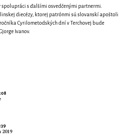
 spolupráci s ďalšími osvedčenými partnermi.
linskej diecézy, ktorej patrónmi sú slovanskí apoštoli
 ročníka Cyrilometodských dní v Terchovej bude
Gjorge Ivanov.
:08
e
:39
a 2019