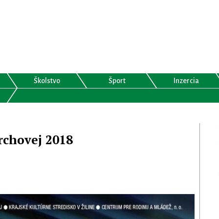
Školstvo
Šport
Inzercia
rchovej 2018