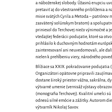
a náboženskej slobody. Úžasnú erupciu uvoľ
pretaviť aj do všestranného priblíženia 
misie svätých Cyrila a Metoda – patrónov m
zasvätený solúnskym bratom) a spolupatró
priniesol do Terchovej niečo výnimočné a j
vtedajšej federácii podujatie, ktoré sa ot
prihlásilo k duchovným hodnotám európske
zainteresovaní ani neuvedomovali, ale ďalší
nielen k prehĺbeniu viery, národného povedo
Blížiace sa XXIX. pokračovanie podujatia (3
Organizátori opätovne pripravili zaujím
dostane široký priestor vážna, sakrálna, dy
výtvarné umenie (vernisáž výstavy obrazov
(monografia Terchovej). Kvalitní umelci sú
odnesú silné emócie a zážitky. Autorom di
výtvarník Nikolaj Savov.