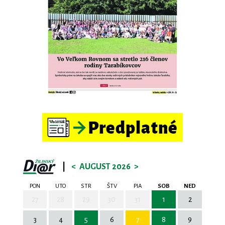
|
<
AUGUST 2026
>
PON
UTO
STR
ŠTV
PIA
SOB
NED
27
28
29
30
31
1
2
3
4
5
6
7
8
9