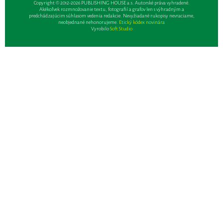
Copyright © 2012-2026 PUBLISHING HOUSE a.s. Autorské práva vyhradené.
Akékoľvek rozmnožovanie textu, fotografií a grafov len s výhradným a
predchádzajúcim súhlasom vedenia redakcie. Nevyžiadané rukopisy nevraciame,
neobjednané nehonorujeme.
Etický kódex novinára
Vyrobilo
Soft Studio