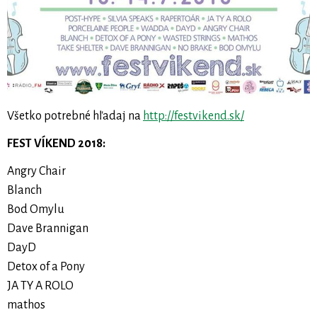
Všetko potrebné hľadaj na
http://festvikend.sk/
FEST VÍKEND 2018:
Angry Chair
Blanch
Bod Omylu
Dave Brannigan
DayD
Detox of a Pony
JA TY A ROLO
mathos