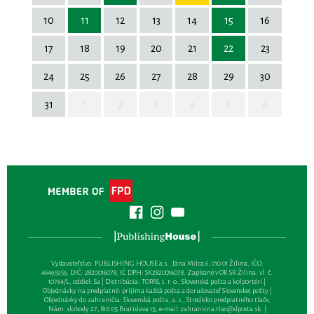
10
11
12
13
14
15
16
17
18
19
20
21
22
23
24
25
26
27
28
29
30
31
1
2
3
4
5
6
Vydavateľsťvo: PUBLISHING HOUSE a.s., Jána Milca 6, 010 01 Žilina, IČO:
46495959, DIČ: 2820016078, IČ DPH: SK2820016078, Zapísané v OR SR Žilina: vl. č.
10764/L, oddiel: Sa | Distribúcia: TOPAS, s. r. o., Slovenská pošta a kolportéri |
Objednávky na predplatné: prijíma každá pošta a doručovateľ Slovenskej pošty |
Objednávky do zahraničia: Slovenská pošta, a. s., Stredisko predplatného tlače,
Nám. slobody 27, 810 05 Bratislava 15, e-mail:
zahranicna.tlac@slposta.sk
. |