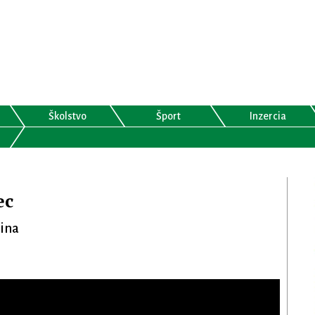
Školstvo
Šport
Inzercia
ec
lina