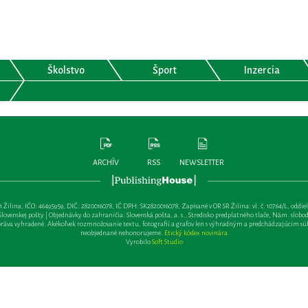
Školstvo
Šport
Inzercia
ARCHÍV
RSS
NEWSLETTER
lina, IČO: 46495959, DIČ: 2820016078, IČ DPH: SK2820016078, Zapísané v OR SR Žilina: vl. č. 10764/L, oddiel: Sa 
ovenskej pošty | Objednávky do zahraničia: Slovenská pošta, a. s., Stredisko predplatného tlače, Nám. slobody 
va vyhradené. Akékoľvek rozmnožovanie textu, fotografií a grafov len s výhradným a predchádzajúcim sú
neobjednané nehonorujeme.
Etický kódex novinára
Vyrobilo
Soft Studio