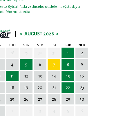
sto Bytča hľadá vedúceho oddelenia výstavby a
votného prostredia
|
<
AUGUST 2026
>
N
UTO
STR
ŠTV
PIA
SOB
NED
7
28
29
30
31
1
2
4
5
6
7
8
9
0
11
12
13
14
15
16
7
18
19
20
21
22
23
4
25
26
27
28
29
30
1
2
3
4
5
6