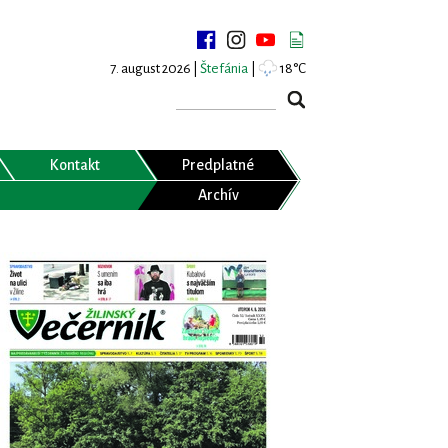
7. august 2026 |
Štefánia
|
18°C
Kontakt
Predplatné
Archív