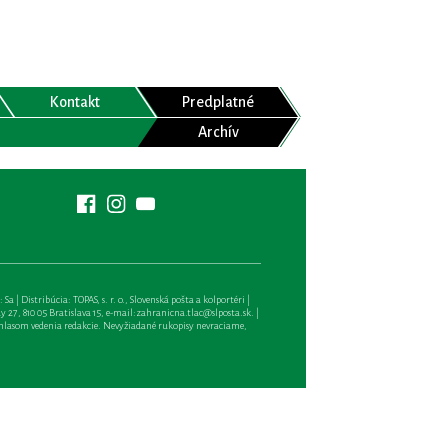
Kontakt
Predplatné
Archív
| Distribúcia: TOPAS, s. r. o., Slovenská pošta a kolportéri |
27, 810 05 Bratislava 15, e-mail:
zahranicna.tlac@slposta.sk
. |
hlasom vedenia redakcie. Nevyžiadané rukopisy nevraciame,