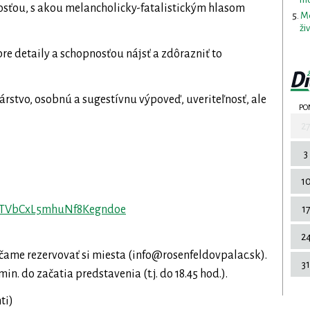
osťou, s akou melancholicky-fatalistickým hlasom
Me
ži
pre detaily a schopnosťou nájsť a zdôrazniť to
rstvo, osobnú a sugestívnu výpoveď, uveriteľnosť, ale
PO
2
3
1
1
TVbCxL5mhuNf8Kegndoe
2
ame rezervovať si miesta (
info@rosenfeldovpalac.sk
).
31
. do začatia predstavenia (t.j. do 18.45 hod.).
ti)