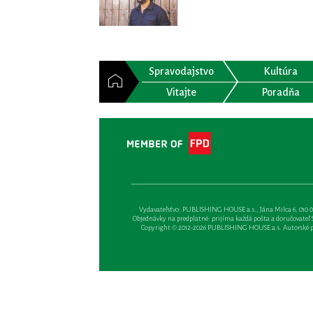
Spravodajstvo
Kultúra
Vitajte
Poradňa
Vydavateľsťvo: PUBLISHING HOUSE a.s., Jána Milca 6, 010 01 Ži
Objednávky na predplatné: prijíma každá pošta a doručovateľ Sl
Copyright © 2012-2026 PUBLISHING HOUSE a.s. Autorské prá