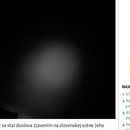
NAJ
VI
Na
po
RO
sk
Pr
 sa stal doslova zjavením na slovenskej scéne. Jeho
mô