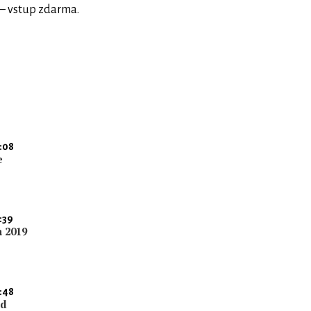
P – vstup zdarma.
:08
e
:39
a 2019
:48
nd