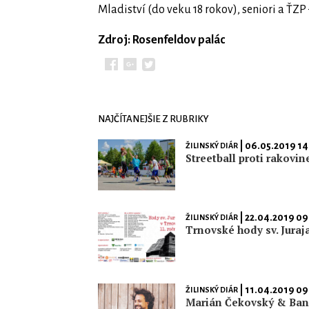
Mladiství (do veku 18 rokov), seniori a ŤZ
Zdroj: Rosenfeldov palác
NAJČÍTANEJŠIE Z RUBRIKY
| 06.05.2019 14
ŽILINSKÝ DIÁR
Streetball proti rakovin
| 22.04.2019 09
ŽILINSKÝ DIÁR
Trnovské hody sv. Juraj
| 11.04.2019 09
ŽILINSKÝ DIÁR
Marián Čekovský & Ba