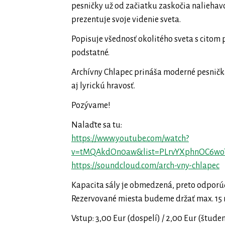
pesničky už od začiatku zaskočia naliehav
prezentuje svoje videnie sveta.
Popisuje všednosť okolitého sveta s citom 
podstatné.
Archívny Chlapec prináša moderné pesničká
aj lyrickú hravosť.
Pozývame!
Nalaďte sa tu:
https://www.youtube.com/watch?
v=tMQAkdOn0aw&list=PLrvYXphnOC6wo
https://soundcloud.com/arch-vny-chlapec
Kapacita sály je obmedzená, preto odporúč
Rezervované miesta budeme držať max. 15 min
Vstup: 3,00 Eur (dospelí) / 2,00 Eur (študen