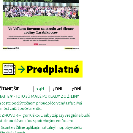
ČÍTANEJŠIE
24H
3 DNI
7 DNÍ
TAJTE ♥ - TOTO SÚ MALÉ POKLADY ZO ŽILINY
 ceste pod Strečnom pribudol červený asfalt. Má
môcť znížiť počet nehôd
ZHOVOR – Igor Krško: Derby zápasy v regióne budú
utočnou slávnosťou s potrebnými emóciami
i Sconte v Žiline aplikujú maštaľný hnoj, obyvatelia
žu cítiť zápach