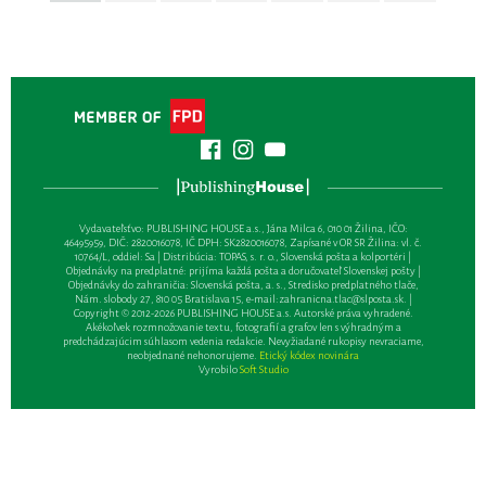
Vydavateľsťvo: PUBLISHING HOUSE a.s., Jána Milca 6, 010 01 Žilina, IČO:
46495959, DIČ: 2820016078, IČ DPH: SK2820016078, Zapísané v OR SR Žilina: vl. č.
10764/L, oddiel: Sa | Distribúcia: TOPAS, s. r. o., Slovenská pošta a kolportéri |
Objednávky na predplatné: prijíma každá pošta a doručovateľ Slovenskej pošty |
Objednávky do zahraničia: Slovenská pošta, a. s., Stredisko predplatného tlače,
Nám. slobody 27, 810 05 Bratislava 15, e-mail:
zahranicna.tlac@slposta.sk
. |
Copyright © 2012-2026 PUBLISHING HOUSE a.s. Autorské práva vyhradené.
Akékoľvek rozmnožovanie textu, fotografií a grafov len s výhradným a
predchádzajúcim súhlasom vedenia redakcie. Nevyžiadané rukopisy nevraciame,
neobjednané nehonorujeme.
Etický kódex novinára
Vyrobilo
Soft Studio