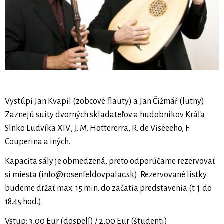
Vystúpi Jan Kvapil (zobcové flauty) a Jan Čižmář (lutny).
Zaznejú suity dvorných skladateľov a hudobníkov Kráľa
Slnko Ludvíka XIV., J. M. Hottererra, R. de Viséeeho, F.
Couperina a iných.
Kapacita sály je obmedzená, preto odporúčame rezervovať
si miesta (
info@rosenfeldovpalac.sk
). Rezervované lístky
budeme držať max. 15 min. do začatia predstavenia (t. j. do
18.45 hod.).
Vstup: 3,00 Eur (dospelí) / 2,00 Eur (študenti)