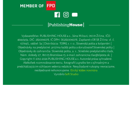
Vydavateľsťvo: PUBLISHING HOUSE a.s., Jána Milca 6, 010 01 Žilina, IČO:
46495959, DIČ: 2820016078, IČ DPH: SK2820016078, Zapísané v OR SR Žilina: vl. č.
10764/L, oddiel: Sa | Distribúcia: TOPAS, s. r. o., Slovenská pošta a kolportéri |
Objednávky na predplatné: prijíma každá pošta a doručovateľ Slovenskej pošty |
Objednávky do zahraničia: Slovenská pošta, a. s., Stredisko predplatného tlače,
Nám. slobody 27, 810 05 Bratislava 15, e-mail:
zahranicna.tlac@slposta.sk
. |
Copyright © 2012-2026 PUBLISHING HOUSE a.s. Autorské práva vyhradené.
Akékoľvek rozmnožovanie textu, fotografií a grafov len s výhradným a
predchádzajúcim súhlasom vedenia redakcie. Nevyžiadané rukopisy nevraciame,
neobjednané nehonorujeme.
Etický kódex novinára
Vyrobilo
Soft Studio