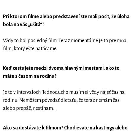
Pri ktorom filme alebo predstavení ste mali pocit, že úloha
bola na vás „ušitá“?
Vždy to bol posledný film. Teraz momentálne je to pre mňa
film, ktorý ešte natáčame.
Keď cestujete medzi dvoma hlavnými mestami, ako to
máte s časom na rodinu?
Je to v intervaloch. Jednoducho musím si vždy nájsť čas na
rodinu. Nemôžem povedať dieťaťu, že teraz nemám čas
alebo prepáč, nestíham...
Ako sa dostávate k filmom? Chodievate na kastingy alebo