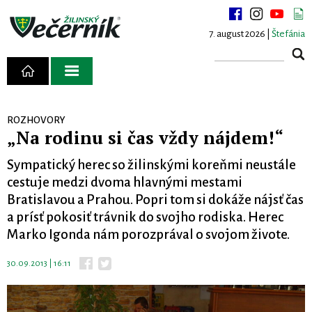
7. august 2026 |
Štefánia
ROZHOVORY
„Na rodinu si čas vždy nájdem!“
Sympatický herec so žilinskými koreňmi neustále
cestuje medzi dvoma hlavnými mestami
Bratislavou a Prahou. Popri tom si dokáže nájsť čas
a prísť pokosiť trávnik do svojho rodiska. Herec
Marko Igonda nám porozprával o svojom živote.
30.09.2013 | 16:11