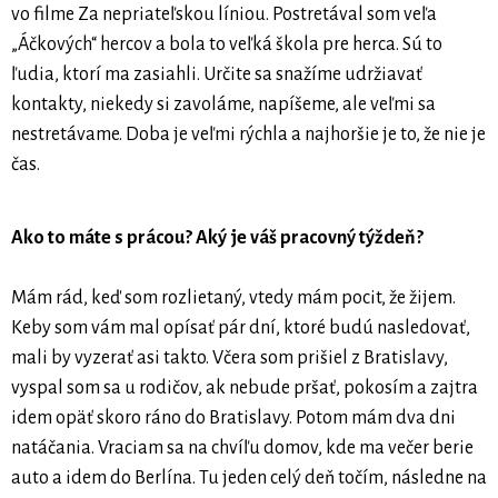
vo filme Za nepriateľskou líniou. Postretával som veľa
„Áčkových“ hercov a bola to veľká škola pre herca. Sú to
ľudia, ktorí ma zasiahli. Určite sa snažíme udržiavať
kontakty, niekedy si zavoláme, napíšeme, ale veľmi sa
nestretávame. Doba je veľmi rýchla a najhoršie je to, že nie je
čas.
Ako to máte s prácou? Aký je váš pracovný týždeň?
Mám rád, keď som rozlietaný, vtedy mám pocit, že žijem.
Keby som vám mal opísať pár dní, ktoré budú nasledovať,
mali by vyzerať asi takto. Včera som prišiel z Bratislavy,
vyspal som sa u rodičov, ak nebude pršať, pokosím a zajtra
idem opäť skoro ráno do Bratislavy. Potom mám dva dni
natáčania. Vraciam sa na chvíľu domov, kde ma večer berie
auto a idem do Berlína. Tu jeden celý deň točím, následne na