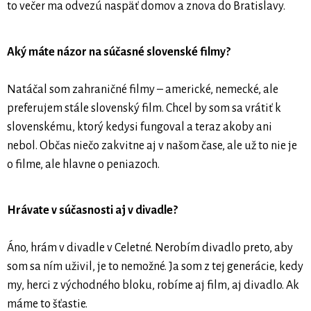
to večer ma odvezú naspäť domov a znova do Bratislavy.
Aký máte názor na súčasné slovenské filmy?
Natáčal som zahraničné filmy – americké, nemecké, ale
preferujem stále slovenský film. Chcel by som sa vrátiť k
slovenskému, ktorý kedysi fungoval a teraz akoby ani
nebol. Občas niečo zakvitne aj v našom čase, ale už to nie je
o filme, ale hlavne o peniazoch.
Hrávate v súčasnosti aj v divadle?
Áno, hrám v divadle v Celetné. Nerobím divadlo preto, aby
som sa ním uživil, je to nemožné. Ja som z tej generácie, kedy
my, herci z východného bloku, robíme aj film, aj divadlo. Ak
máme to šťastie.