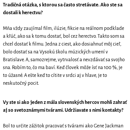
Tradičná otázka, s ktorou sa často stretávate. Ako ste sa
dostali k herectvu?
Mňa vždy zaujímal film, ilúzie, fikcie na reálnom podklade
a kľúč, ako sa k tomu dostať, bol cez herectvo. Takto som sa
chcel dostať k filmu. Jedna z ciest, ako dosiahnuť môj cieľ,
bolo dostať sa na Vysokú školu múzických umení v
Bratislave. A, samozrejme, vytrvalosť a nevzdávať sa svojho
sna. Robím to, čo ma baví. Keď človek môže ísť na 100 %, je
to úžasné. A ešte keď to cítite v srdci aj v hlave, je to
neskutočný pocit.
Vy ste si ako jeden z mála slovenských hercov mohli zahrať
aj so svetoznámymi tvárami. Udržiavate s nimi kontakty?
Bol to určite zážitok pracovať s tvárami ako Gene Jackman