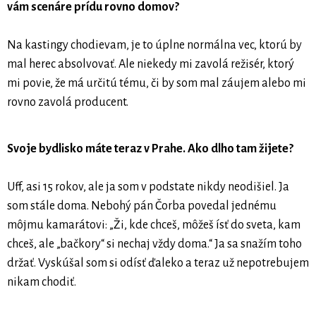
vám scenáre prídu rovno domov?
Na kastingy chodievam, je to úplne normálna vec, ktorú by
mal herec absolvovať. Ale niekedy mi zavolá režisér, ktorý
mi povie, že má určitú tému, či by som mal záujem alebo mi
rovno zavolá producent.
Svoje bydlisko máte teraz v Prahe. Ako dlho tam žijete?
Uff, asi 15 rokov, ale ja som v podstate nikdy neodišiel. Ja
som stále doma. Nebohý pán Čorba povedal jednému
môjmu kamarátovi: „Ži, kde chceš, môžeš ísť do sveta, kam
chceš, ale „bačkory“ si nechaj vždy doma.“ Ja sa snažím toho
držať. Vyskúšal som si odísť ďaleko a teraz už nepotrebujem
nikam chodiť.