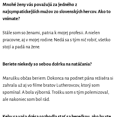
Mnohé ženy vás považujú za jedného z
najsympatickejších mužov zo slovenských hercov. Ako to
vnímate?
Stále som so ženami, patria k mojej profesii. A nielen
pracovne, aj v mojej rodine. Nedá sa s tým nič robiť, všetko
stojí a padá na žene.
Beriete niekedy so sebou dcérku na natáčania?
Marušku občas beriem. Dokonca na podnet pána režiséra si
zahrala už aj vo filme bratov Lutherovcov, ktorý som
spomínal. A bola výborná. Trošku som s tým polemizoval,
ale nakoniec som bol rád.
Keby sa vaša dcéra rozhodla stať sa herečkou, ako by ste