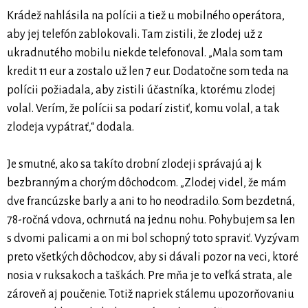
Krádež nahlásila na polícii a tiež u mobilného operátora,
aby jej telefón zablokovali. Tam zistili, že zlodej už z
ukradnutého mobilu niekde telefonoval. „Mala som tam
kredit 11 eur a zostalo už len 7 eur. Dodatočne som teda na
polícii požiadala, aby zistili účastníka, ktorému zlodej
volal. Verím, že polícii sa podarí zistiť, komu volal, a tak
zlodeja vypátrať,“ dodala.
Je smutné, ako sa takíto drobní zlodeji správajú aj k
bezbranným a chorým dôchodcom. „Zlodej videl, že mám
dve francúzske barly a ani to ho neodradilo. Som bezdetná,
78-ročná vdova, ochrnutá na jednu nohu. Pohybujem sa len
s dvomi palicami a on mi bol schopný toto spraviť. Vyzývam
preto všetkých dôchodcov, aby si dávali pozor na veci, ktoré
nosia v ruksakoch a taškách. Pre mňa je to veľká strata, ale
zároveň aj poučenie. Totiž napriek stálemu upozorňovaniu