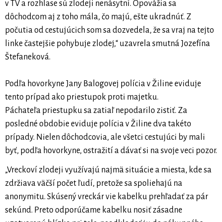
v TV a rozhlase sú zlodeji nenásytní. Opovážia sa
dôchodcom aj z toho mála, čo majú, ešte ukradnúť. Z
počutia od cestujúcich som sa dozvedela, že sa vraj na tejto
linke častejšie pohybuje zlodej,“ uzavrela smutná Jozefína
Štefaneková.
Podľa hovorkyne Jany Balogovej polícia v Žiline eviduje
tento prípad ako priestupok proti majetku.
Páchateľa priestupku sa zatiaľ nepodarilo zistiť. Za
posledné obdobie eviduje polícia v Žiline dva takéto
prípady. Nielen dôchodcovia, ale všetci cestujúci by mali
byť, podľa hovorkyne, ostražití a dávať si na svoje veci pozor.
„Vreckoví zlodeji využívajú najmä situácie a miesta, kde sa
zdržiava väčší počet ľudí, pretože sa spoliehajú na
anonymitu. Skúsený vreckár vie kabelku prehľadať za pár
sekúnd. Preto odporúčame kabelku nosiť zásadne