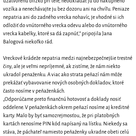
uzatvorenú blízko pri tele, neodkladať ju do nákupného
vozíka a nenechávajte ju bez dozoru ani na chvíľu. Peniaze
nepatria ani do zadného vrecka nohavíc, je vhodné si ich
odložiť do vnútorného vrecka odevu alebo do vnútorného
vrecka kabelky, ktoré sa dá zapnúť,“ pripojila Jana
Balogová niekoľko rád.
Vreckové krádeže nepatria medzi najnebezpečnejšie trestné
činy, ale je veľmi nepríjemné, ak zistíme, že nám niekto
ukradol penaženku. A viac ako strata peňazí nám môže
prekážať vybavovanie nových osobných dokladov, ktoré
často nosíme v peňaženkách.
„Odporúčame preto finančnú hotovosť a doklady nosiť
oddelene. V peňaženkách okrem peňazí nosíme aj kreditné
karty. Malo by byť samozrejmosťou, že pri platobných
kartách nenosíme PIN kód napísaný na lístku. Niekedy sa
stáva, že páchateľ namiesto peňaženky ukradne obeti celú