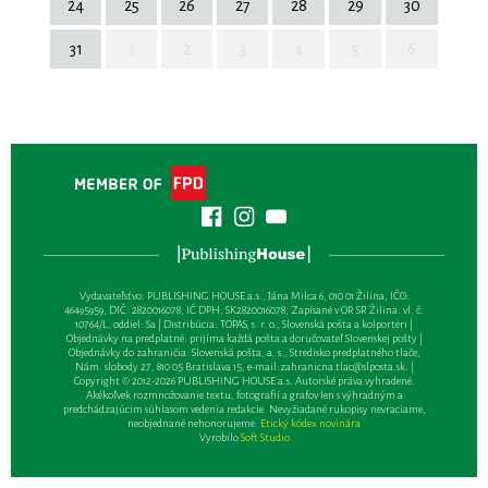
24
25
26
27
28
29
30
31
1
2
3
4
5
6
Vydavateľsťvo: PUBLISHING HOUSE a.s., Jána Milca 6, 010 01 Žilina, IČO:
46495959, DIČ: 2820016078, IČ DPH: SK2820016078, Zapísané v OR SR Žilina: vl. č.
10764/L, oddiel: Sa | Distribúcia: TOPAS, s. r. o., Slovenská pošta a kolportéri |
Objednávky na predplatné: prijíma každá pošta a doručovateľ Slovenskej pošty |
Objednávky do zahraničia: Slovenská pošta, a. s., Stredisko predplatného tlače,
Nám. slobody 27, 810 05 Bratislava 15, e-mail:
zahranicna.tlac@slposta.sk
. |
Copyright © 2012-2026 PUBLISHING HOUSE a.s. Autorské práva vyhradené.
Akékoľvek rozmnožovanie textu, fotografií a grafov len s výhradným a
predchádzajúcim súhlasom vedenia redakcie. Nevyžiadané rukopisy nevraciame,
neobjednané nehonorujeme.
Etický kódex novinára
Vyrobilo
Soft Studio