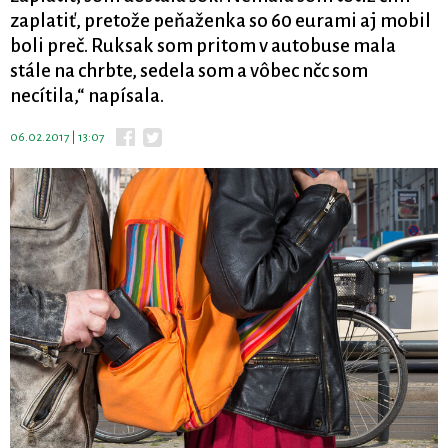
zaplatiť, pretože peňaženka so 60 eurami aj mobil
boli preč. Ruksak som pritom v autobuse mala
stále na chrbte, sedela som a vôbec nčc som
necítila,“ napísala.
06.02.2017 | 13:07