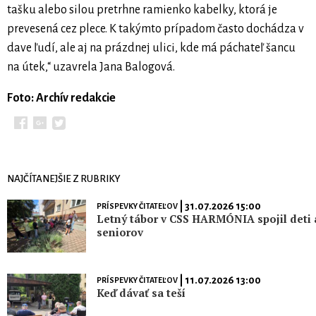
tašku alebo silou pretrhne ramienko kabelky, ktorá je
prevesená cez plece. K takýmto prípadom často dochádza v
dave ľudí, ale aj na prázdnej ulici, kde má páchateľ šancu
na útek,“ uzavrela Jana Balogová.
Foto: Archív redakcie
NAJČÍTANEJŠIE Z RUBRIKY
| 31.07.2026 15:00
PRÍSPEVKY ČITATEĽOV
Letný tábor v CSS HARMÓNIA spojil deti 
seniorov
| 11.07.2026 13:00
PRÍSPEVKY ČITATEĽOV
Keď dávať sa teší