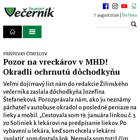
7. august 2026 |
Štefánia
PRÍSPEVKY ČITATEĽOV
Pozor na vreckárov v MHD!
Okradli ochrnutú dôchodkyňu
Veľmi dojímavý list nám do redakcie Žilinského
večerníka zaslala dôchodkyňa Jozefína
Štefaneková. Porozprávala nám, ako ju neznámy
páchateľ v autobuse okradol o posledné peniaze na
lieky a mobil. „Cestovala som 19. januára linkou č. 3
zo Soliniek k lekárovi na predpísanie liekov. Po
vybavení u lekára, keď som chcela v lekárni
zaplatiť, som dostala šok. Nemala som totiž čím