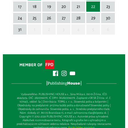
17
18
19
20
21
22
23
24
25
26
27
28
29
30
31
1
2
3
4
5
6
Vydavateľsťvo: PUBLISHING HOUSE a.s., Jána Milca 6, 010 01 Žilina, IČO:
46495959, DIČ: 2820016078, IČ DPH: SK2820016078, Zapísané v OR SR Žilina: vl. č.
10764/L, oddiel: Sa | Distribúcia: TOPAS, s. r. o., Slovenská pošta a kolportéri |
Objednávky na predplatné: prijíma každá pošta a doručovateľ Slovenskej pošty |
Objednávky do zahraničia: Slovenská pošta, a. s., Stredisko predplatného tlače,
Nám. slobody 27, 810 05 Bratislava 15, e-mail:
zahranicna.tlac@slposta.sk
. |
Copyright © 2012-2026 PUBLISHING HOUSE a.s. Autorské práva vyhradené.
Akékoľvek rozmnožovanie textu, fotografií a grafov len s výhradným a
predchádzajúcim súhlasom vedenia redakcie. Nevyžiadané rukopisy nevraciame,
neobjednané nehonorujeme.
Etický kódex novinára