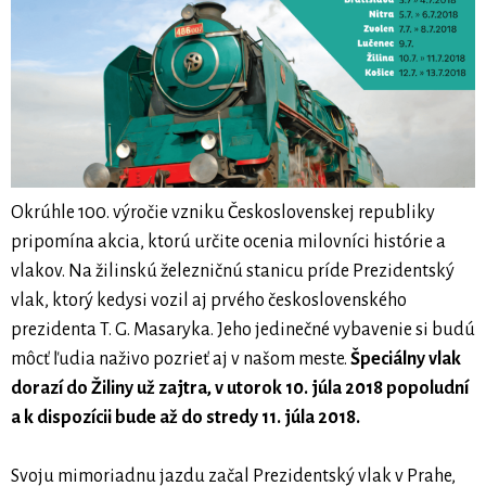
Okrúhle 100. výročie vzniku Československej republiky
pripomína akcia, ktorú určite ocenia milovníci histórie a
vlakov. Na žilinskú železničnú stanicu príde Prezidentský
vlak, ktorý kedysi vozil aj prvého československého
prezidenta T. G. Masaryka. Jeho jedinečné vybavenie si budú
môcť ľudia naživo pozrieť aj v našom meste.
Špeciálny vlak
dorazí do Žiliny už zajtra, v utorok 10. júla 2018 popoludní
a k dispozícii bude až do stredy 11. júla 2018.
Svoju mimoriadnu jazdu začal Prezidentský vlak v Prahe,