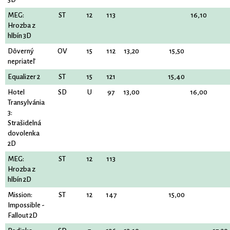
MEG:
ST
12
113
16,10
Hrozba z
hlbín 3D
Dôverný
OV
15
112
13,20
15,50
nepriateľ
Equalizer 2
ST
15
121
15,40
Hotel
SD
U
97
13,00
16,00
Transylvánia
3:
Strašidelná
dovolenka
2D
MEG:
ST
12
113
Hrozba z
hlbín 2D
Mission:
ST
12
147
15,00
Impossible -
Fallout 2D