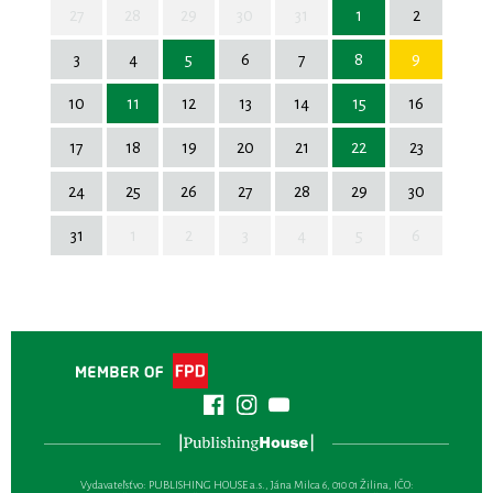
27
28
29
30
31
1
2
3
4
5
6
7
8
9
10
11
12
13
14
15
16
17
18
19
20
21
22
23
24
25
26
27
28
29
30
31
1
2
3
4
5
6
Vydavateľsťvo: PUBLISHING HOUSE a.s., Jána Milca 6, 010 01 Žilina, IČO: