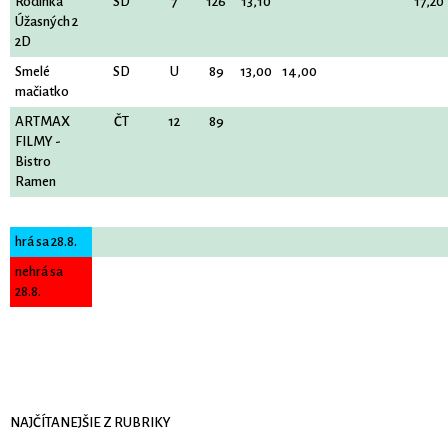
Rodinka
SD
7
126
13,10
17,20
Úžasných 2
2D
Smelé
SD
U
89
13,00
14,00
mačiatko
ARTMAX
ČT
12
89
FILMY -
Bistro
Ramen
hrá sa 28.8.
nehrá sa
28.8.
NAJČÍTANEJŠIE Z RUBRIKY