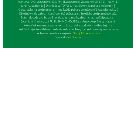
46495959, DIČ: 2820016078, IČ DPH: SK2820016078, Zapísané v OR SR Žilina: vl. č.
10764/L, oddiel: Sa | Distribúcia: TOPAS, s. r. o., Slovenská pošta a kolportéri |
Objednávky na predplatné: prijíma každá pošta a doručovateľ Slovenskej pošty |
Objednávky do zahraničia: Slovenská pošta, a. s., Stredisko predplatného tlače,
Nám. slobody 27, 810 05 Bratislava 15, e-mail:
zahranicna.tlac@slposta.sk
. |
Copyright © 2012-2026 PUBLISHING HOUSE a.s. Autorské práva vyhradené.
Akékoľvek rozmnožovanie textu, fotografií a grafov len s výhradným a
predchádzajúcim súhlasom vedenia redakcie. Nevyžiadané rukopisy nevraciame,
neobjednané nehonorujeme.
Etický kódex novinára
Vyrobilo
Soft Studio