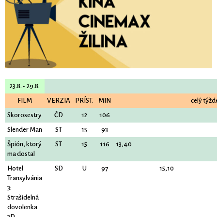
23.8. - 29.8.
FILM
VERZIA
PRÍST.
MIN
celý týžd
Skorosestry
ČD
12
106
Slender Man
ST
15
93
Špión, ktorý
ST
15
116
13,40
ma dostal
Hotel
SD
U
97
15,10
Transylvánia
3:
Strašidelná
dovolenka
3D