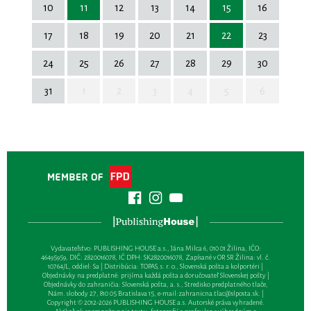
10
11
12
13
14
15
16
17
18
19
20
21
22
23
24
25
26
27
28
29
30
31
1
2
3
4
5
6
Vydavateľsťvo: PUBLISHING HOUSE a.s., Jána Milca 6, 010 01 Žilina, IČO:
46495959, DIČ: 2820016078, IČ DPH: SK2820016078, Zapísané v OR SR Žilina: vl. č.
10764/L, oddiel: Sa | Distribúcia: TOPAS, s. r. o., Slovenská pošta a kolportéri |
Objednávky na predplatné: prijíma každá pošta a doručovateľ Slovenskej pošty |
Objednávky do zahraničia: Slovenská pošta, a. s., Stredisko predplatného tlače,
Nám. slobody 27, 810 05 Bratislava 15, e-mail:
zahranicna.tlac@slposta.sk
. |
Copyright © 2012-2026 PUBLISHING HOUSE a.s. Autorské práva vyhradené.