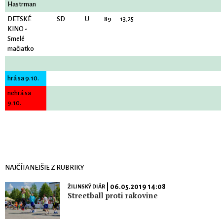
Hastrman
DETSKÉ
SD
U
89
13,25
KINO -
Smelé
mačiatko
hrá sa 9.10.
nehrá sa
9.10.
NAJČÍTANEJŠIE Z RUBRIKY
| 06.05.2019 14:08
ŽILINSKÝ DIÁR
Streetball proti rakovine