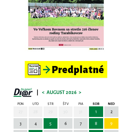
|
<
AUGUST 2026
>
PON
UTO
STR
ŠTV
PIA
SOB
NED
27
28
29
30
31
1
2
3
4
5
6
7
8
9