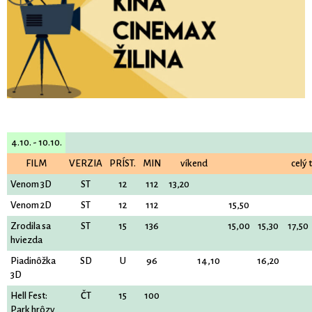
4.10. - 10.10.
FILM
VERZIA
PRÍST.
MIN
víkend
celý 
Venom 3D
ST
12
112
13,20
Venom 2D
ST
12
112
15,50
Zrodila sa
ST
15
136
15,00
15,30
17,50
hviezda
Piadinôžka
SD
U
96
14,10
16,20
3D
Hell Fest:
ČT
15
100
Park hrôzy