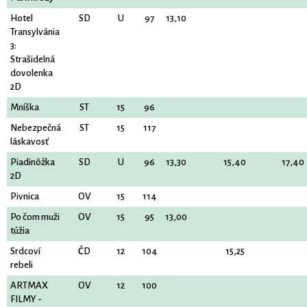
Hotel
SD
U
97
13,10
Transylvánia
3:
Strašidelná
dovolenka
2D
Mníška
ST
15
96
Nebezpečná
ST
15
117
láskavosť
Piadinôžka
SD
U
96
13,30
15,40
17,40
2D
Pivnica
OV
15
114
Po čom muži
OV
15
95
13,00
túžia
Srdcoví
ČD
12
104
15,25
rebeli
ARTMAX
OV
12
100
FILMY -