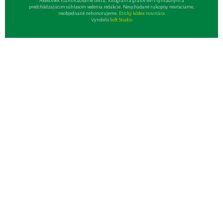
Akékoľvek rozmnožovanie textu, fotografií a grafov len s výhradným a
predchádzajúcim súhlasom vedenia redakcie. Nevyžiadané rukopisy nevraciame,
neobjednané nehonorujeme.
Etický kódex novinára
Vyrobilo
Soft Studio