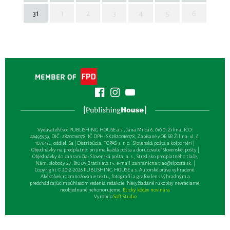
31
1
2
3
4
5
6
Vydavateľsťvo: PUBLISHING HOUSE a.s., Jána Milca 6, 010 01 Žilina, IČO:
46495959, DIČ: 2820016078, IČ DPH: SK2820016078, Zapísané v OR SR Žilina: vl. č.
10764/L, oddiel: Sa | Distribúcia: TOPAS, s. r. o., Slovenská pošta a kolportéri |
Objednávky na predplatné: prijíma každá pošta a doručovateľ Slovenskej pošty |
Objednávky do zahraničia: Slovenská pošta, a. s., Stredisko predplatného tlače,
Nám. slobody 27, 810 05 Bratislava 15, e-mail:
zahranicna.tlac@slposta.sk
. |
Copyright © 2012-2026 PUBLISHING HOUSE a.s. Autorské práva vyhradené.
Akékoľvek rozmnožovanie textu, fotografií a grafov len s výhradným a
predchádzajúcim súhlasom vedenia redakcie. Nevyžiadané rukopisy nevraciame,
neobjednané nehonorujeme.
Etický kódex novinára
Vyrobilo
Soft Studio