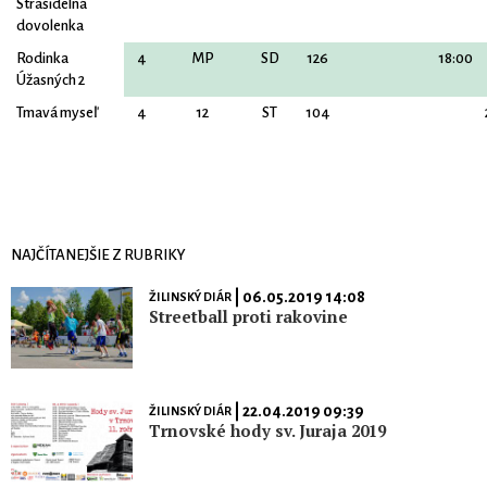
Strašidelná
dovolenka
Rodinka
4
MP
SD
126
18:00
Úžasných 2
Tmavá myseľ
4
12
ST
104
NAJČÍTANEJŠIE Z RUBRIKY
| 06.05.2019 14:08
ŽILINSKÝ DIÁR
Streetball proti rakovine
| 22.04.2019 09:39
ŽILINSKÝ DIÁR
Trnovské hody sv. Juraja 2019