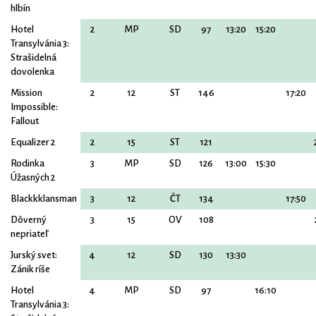
hlbín
Hotel
2
MP
SD
97
13:20
15:20
Transylvánia 3:
Strašidelná
dovolenka
Mission
2
12
ST
146
17:20
Impossible:
Fallout
Equalizer 2
2
15
ST
121
Rodinka
3
MP
SD
126
13:00
15:30
Úžasných 2
Blackkklansman
3
12
ČT
134
17:50
Dôverný
3
15
OV
108
nepriateľ
Jurský svet:
4
12
SD
130
13:30
Zánik ríše
Hotel
4
MP
SD
97
16:10
Transylvánia 3: