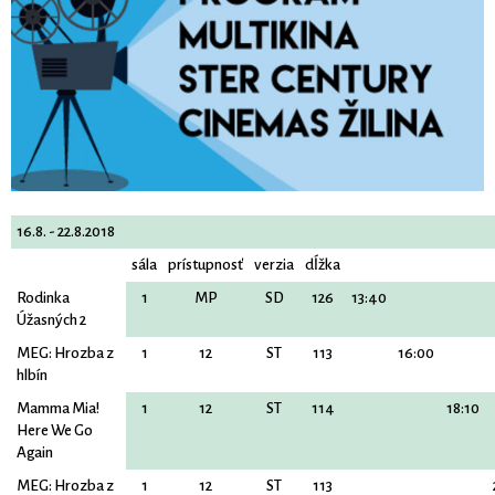
16.8. - 22.8.2018
sála
prístupnosť
verzia
dĺžka
Rodinka
1
MP
SD
126
13:40
Úžasných 2
MEG: Hrozba z
1
12
ST
113
16:00
hlbín
Mamma Mia!
1
12
ST
114
18:10
Here We Go
Again
MEG: Hrozba z
1
12
ST
113