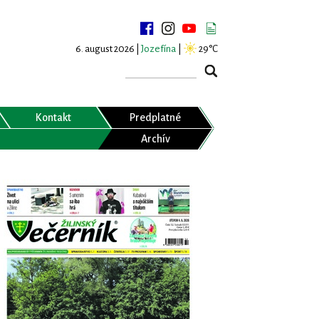
6. august 2026 |
Jozefína
|
29°C
Kontakt
Predplatné
Archív