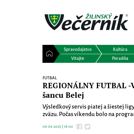
Spravodajstvo
Kultúra
Vitajte
Poradňa
FUTBAL
REGIONÁLNY FUTBAL -Vi
šancu Belej
Výsledkový servis piatej a šiestej l
zväzu. Počas víkendu bolo na progra
09.09.2025 | 18:00