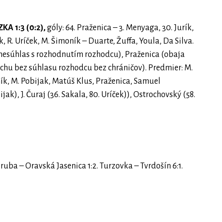
A 1:3 (0:2),
góly: 64. Praženica – 3. Menyaga, 30. Jurík,
k, R. Uríček, M. Šimoník – Duarte, Žuffa, Youla, Da Silva.
y nesúhlas s rozhodnutím rozhodcu), Praženica (obaja
chu bez súhlasu rozhodcu bez chráničov). Predmier: M.
ík, M. Pobijak, Matúš Klus, Praženica, Samuel
ijak), J. Čuraj (36. Sakala, 80. Uríček)), Ostrochovský (58.
ba – Oravská Jasenica 1:2. Turzovka – Tvrdošín 6:1.