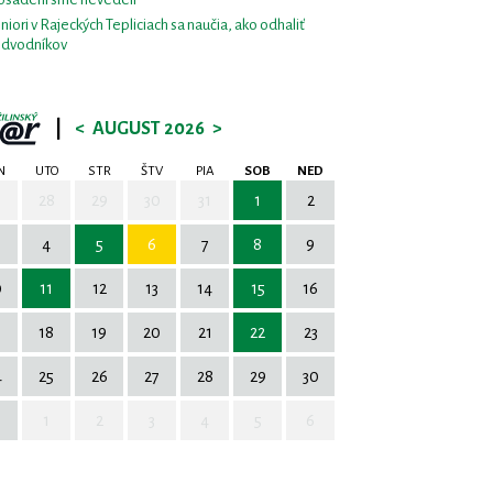
niori v Rajeckých Tepliciach sa naučia, ako odhaliť
dvodníkov
|
<
AUGUST 2026
>
N
UTO
STR
ŠTV
PIA
SOB
NED
7
28
29
30
31
1
2
4
5
6
7
8
9
0
11
12
13
14
15
16
7
18
19
20
21
22
23
4
25
26
27
28
29
30
1
2
3
4
5
6