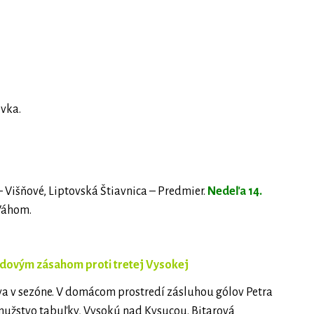
ovka.
 Višňové, Liptovská Štiavnica – Predmier.
Nedeľa 14.
Váhom.
bodovým zásahom proti tretej Vysokej
tva v sezóne. V domácom prostredí zásluhou gólov Petra
mužstvo tabuľky, Vysokú nad Kysucou. Bitarová