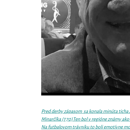
Pred derby zápasom sa konala minúta ticha 
Minarčíka (†70)Ten bol v regióne známy ako 
Na futbalovom trávniku to boli emotívne m