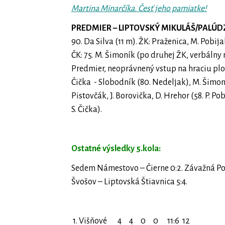
Martina Minarčíka. Česť jeho pamiatke!
PREDMIER – LIPTOVSKÝ MIKULÁŠ/PALÚDZK
90. Da Silva (11 m). ŽK: Praženica, M. Pobija
ČK: 75. M. Šimoník (po druhej ŽK, verbáln
Predmier, neoprávnený vstup na hraciu plo
Čička - Slobodník (80. Nedeljak), M. Šimon
Pistovčák, J. Borovička, D. Hrehor (58. P. Pob
S. Čička).
Ostatné výsledky 5.kola:
Sedem Námestovo – Čierne 0:2. Závažná Poru
Švošov – Liptovská Štiavnica 5:4.
1. Višňové 4 4 0 0 11:6 12