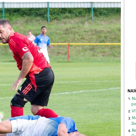
NAJ
Na
po
VI
Me
ži
Re
O 