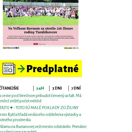
ČÍTANEJŠIE
24H
3 DNI
7 DNÍ
 ceste pod Strečnom pribudol červený asfalt. Má
môcť znížiť počet nehôd
TAJTE ♥ - TOTO SÚ MALÉ POKLADY ZO ŽILINY
sto Bytča hľadá vedúceho oddelenia výstavby a
votného prostredia
klamu na Burianovej veži mesto odstránilo. Primátor:
osadení sme nevedeli