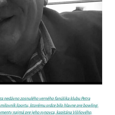
za nedávno zosnulého verného fanúšika klubu Petra
milovník športu, ktorému srdce bilo hlavne pre bowling.
omenty najmä pre jeho synovca, kapitána Višňového,