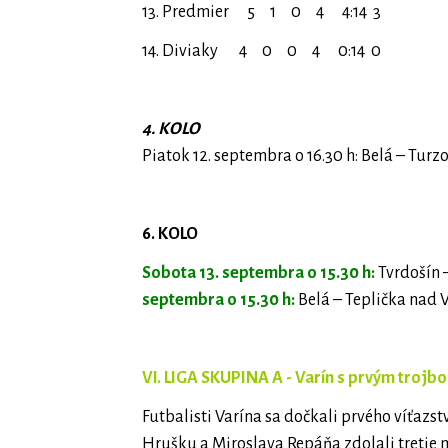
13. Predmier 5 1 0 4 4:14 3
14. Diviaky 4 0 0 4 0:14 0
4. KOLO
Piatok 12. septembra o 16.30 h: Belá – Turz
6. KOLO
Sobota 13. septembra o 15.30 h:
Tvrdošín –
septembra o 15.30 h:
Belá – Teplička nad 
VI. LIGA SKUPINA A - Varín s prvým troj
Futbalisti Varína sa dočkali prvého víťazs
Hrušku a Miroslava Repáňa zdolali tretie 