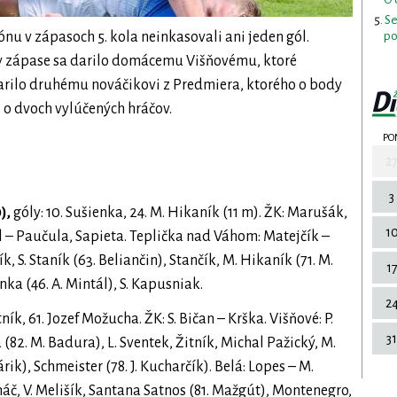
Se
po
nu v zápasoch 5. kola neinkasovali ani jeden gól.
by zápase sa darilo domácemu Višňovému, ktoré
darilo druhému nováčikovi z Predmiera, ktorého o body
 o dvoch vylúčených hráčov.
PO
2
3
),
góly: 10. Sušienka, 24. M. Hikaník (11 m). ŽK: Marušák,
1
ál – Paučula, Sapieta. Teplička nad Váhom: Matejčík –
k, S. Staník (63. Beliančin), Stančík, M. Hikaník (71. M.
1
enka (46. A. Mintál), S. Kapusniak.
2
itník, 61. Jozef Možucha. ŽK: S. Bičan – Krška. Višňové: P.
31
 (82. M. Badura), L. Sventek, Žitník, Michal Pažický, M.
rik), Schmeister (78. J. Kucharčík). Belá: Lopes – M.
áč, V. Melišík, Santana Satnos (81. Mažgút), Montenegro,