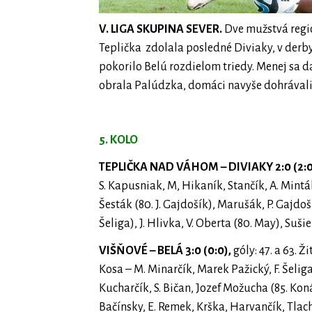
V. LIGA SKUPINA SEVER.
Dve mužstvá regió
Teplička zdolala posledné Diviaky, v der
pokorilo Belú rozdielom triedy. Menej sa 
obrala Palúdzka, domáci navyše dohrávali
5. KOLO
TEPLIČKA NAD VÁHOM – DIVIAKY 2:0 (2:0
S. Kapusniak, M, Hikaník, Stančík, A. Mint
Šesták (80. J. Gajdošík), Marušák, P. Gajdoší
Šeliga), J. Hlivka, V. Oberta (80. May), Suši
VIŠŇOVÉ – BELÁ 3:0 (0:0),
góly: 47. a 63. Ž
Kosa – M. Minarčík, Marek Pažický, F. Šeliga
Kucharčík, S. Bičan, Jozef Možucha (85. Koná
Bačínsky, E. Remek, Krška, Harvančík, Tlach