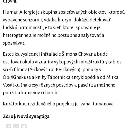
úrovni.
Human Allergic je skupina zosieťovaných objektov, ktoré sú
vybavené senzormi, vďaka ktorým dokážu detekovať
ľudskú prítomnosť. Je to sieť, ktorej správanie je
heterogénne a je možné ho postupne analyzovať a
spoznávať.
Estetika výslednej inštalácie Šimona Chovana bude
oscilovať okolo vizuality výkopových infraštruktúr/káblov,
sci-fi filmov (Á-čkových aj Bé-čkových), ponuky v
Obi/Kinekuse a knihy Tábornícka encyklopédia od Mirka
Vosátku (nákresy rôznych posedov a pascí) za možného
použitia kameňov či hornín.
Kurátorkou rezidenčného projektu je Ivana Rumanová.
Zdroj: Nová synagóga