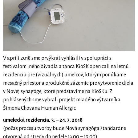
V apríli 2018 sme prvýkrát vyhlásili v spolupráci s
festivalom iného divadla a tanca KioSK open call na letnú
rezidenciu pre (vizuálnych) umelcov, ktorým ponúkame
mesačný priestor a produkčné zázemie pre vytvorenie diela
v Novej synagóge, ktoré predstavíme na KioSKu. Z
prihlásených sme vybrali projekt mladého výtvarníka
Šimona Chovana Human Allergic.
umelecká rezidencia, 3. – 24. 7. 2018
(počas procesu tvorby bude Nová synagóga štandardne
otvorená od stredy do nedele 13.00 – 19.00)