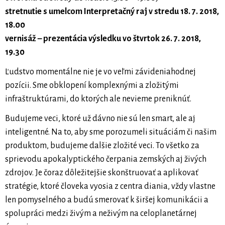
stretnutie s umelcom Interpretačný raj v stredu 18. 7. 2018,
18.00
vernisáž – prezentácia výsledku vo štvrtok 26. 7. 2018,
19.30
Ľudstvo momentálne nie je vo veľmi závideniahodnej
pozícii. Sme obklopení komplexnými a zložitými
infraštruktúrami, do ktorých ale nevieme preniknúť.
Budujeme veci, ktoré už dávno nie sú len smart, ale aj
inteligentné. Na to, aby sme porozumeli situáciám či našim
produktom, budujeme dalšie zložité veci. To všetko za
sprievodu apokalyptického čerpania zemských aj živých
zdrojov. Je čoraz dôležitejšie skonštruovať a aplikovať
stratégie, ktoré človeka vyosia z centra diania, vždy vlastne
len pomyselného a budú smerovať k širšej komunikácii a
spolupráci medzi živým a neživým na celoplanetárnej