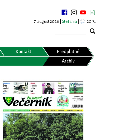
7. august 2026 |
Štefánia
|
20°C
Kontakt
Predplatné
Archív