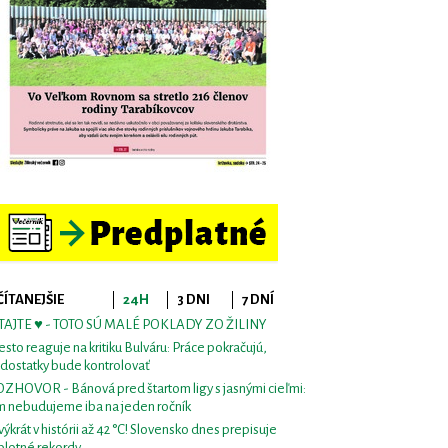
ČÍTANEJŠIE
24H
3 DNI
7 DNÍ
TAJTE ♥ - TOTO SÚ MALÉ POKLADY ZO ŽILINY
sto reaguje na kritiku Bulváru: Práce pokračujú,
dostatky bude kontrolovať
ZHOVOR - Bánová pred štartom ligy s jasnými cieľmi:
m nebudujeme iba na jeden ročník
výkrát v histórii až 42 °C! Slovensko dnes prepisuje
plotné rekordy