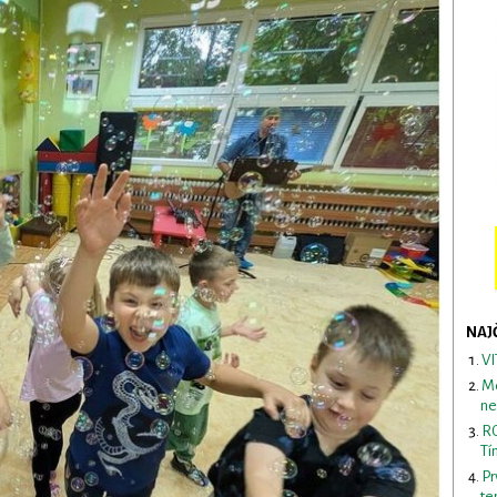
NAJ
VI
Me
ne
RO
Tí
Pr
te