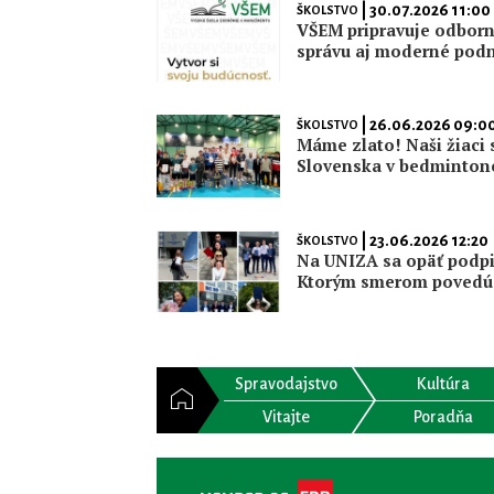
| 30.07.2026 11:00
ŠKOLSTVO
VŠEM pripravuje odborn
správu aj moderné pod
| 26.06.2026 09:0
ŠKOLSTVO
Máme zlato! Naši žiaci 
Slovenska v bedminton
| 23.06.2026 12:20
ŠKOLSTVO
Na UNIZA sa opäť podpi
Ktorým smerom povedú 
Spravodajstvo
Kultúra
Vitajte
Poradňa