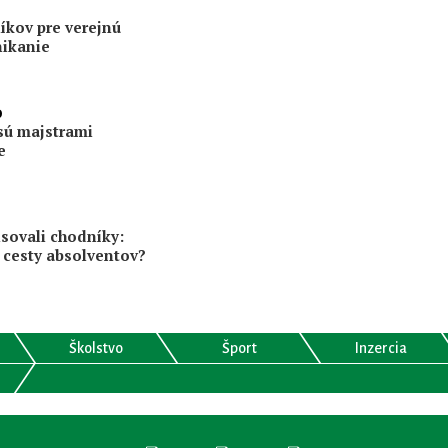
íkov pre verejnú
nikanie
0
sú majstrami
e
sovali chodníky:
cesty absolventov?
Školstvo
Šport
Inzercia