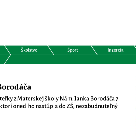
Školstvo
Šport
Inzercia
Borodáča
iteľky z Materskej školy Nám. Janka Borodáča 7
, ktorí onedlho nastúpia do ZŠ, nezabudnuteľný