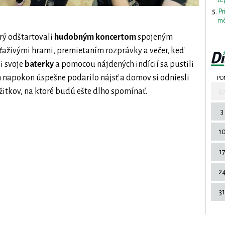
Pr
mô
rý odštartovali
hudobným koncertom
spojeným
úťaživými hrami, premietaním rozprávky a večer, keď
i svoje
baterky
a pomocou nájdených indícií sa pustili
im napokon úspešne podarilo nájsť a domov si odniesli
PO
ážitkov, na ktoré budú ešte dlho spomínať.
2
3
1
1
2
31