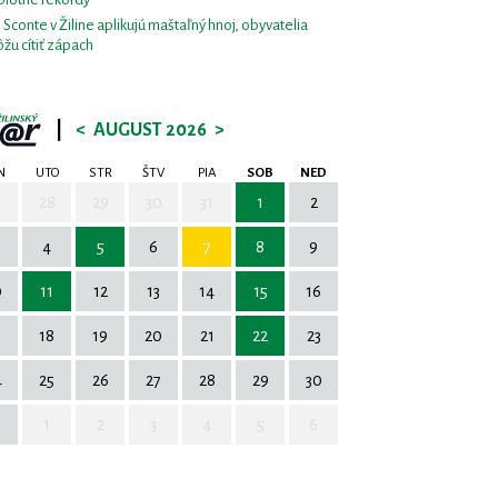
i Sconte v Žiline aplikujú maštaľný hnoj, obyvatelia
žu cítiť zápach
|
<
AUGUST 2026
>
N
UTO
STR
ŠTV
PIA
SOB
NED
7
28
29
30
31
1
2
4
5
6
7
8
9
0
11
12
13
14
15
16
7
18
19
20
21
22
23
4
25
26
27
28
29
30
1
2
3
4
5
6