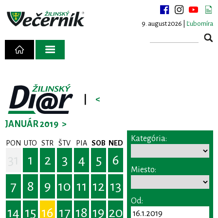
9. august 2026 |
Ľubomíra
|
<
JANUÁR 2019
>
Kategória:
PON
UTO
STR
ŠTV
PIA
SOB
NED
31
1
2
3
4
5
6
Miesto:
7
8
9
10
11
12
13
Od:
14
15
16
17
18
19
20