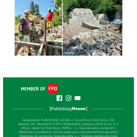
Vydavateľsťvo: PUBLISHING HOUSE a.s., Jána Milca 6, 010 01 Žilina, IČO:
46495959, DIČ: 2820016078, IČ DPH: SK2820016078, Zapísané v OR SR Žilina: vl. č.
10764/L, oddiel: Sa | Distribúcia: TOPAS, s. r. o., Slovenská pošta a kolportéri |
Objednávky na predplatné: prijíma každá pošta a doručovateľ Slovenskej pošty |
Objednávky do zahraničia: Slovenská pošta, a. s., Stredisko predplatného tlače,