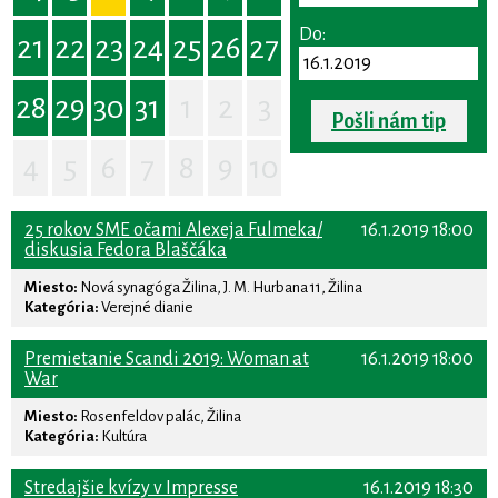
Do:
21
22
23
24
25
26
27
28
29
30
31
1
2
3
Pošli nám tip
4
5
6
7
8
9
10
25 rokov SME očami Alexeja Fulmeka/
16.1.2019 18:00
diskusia Fedora Blaščáka
Miesto:
Nová synagóga Žilina, J. M. Hurbana 11, Žilina
Kategória:
Verejné dianie
Premietanie Scandi 2019: Woman at
16.1.2019 18:00
War
Miesto:
Rosenfeldov palác, Žilina
Kategória:
Kultúra
Stredajšie kvízy v Impresse
16.1.2019 18:30