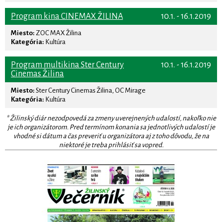
Program kina CINEMAX ŽILINA
10.1. - 16.1.2019
Miesto:
ZOC MAX Žilina
Kategória:
Kultúra
Program multikina Ster Century
10.1. - 16.1.2019
Cinemas Žilina
Miesto:
Ster Century Cinemas Žilina, OC Mirage
Kategória:
Kultúra
* Žilinský diár nezodpovedá za zmeny uverejnených udalostí, nakoľko nie
je ich organizátorom. Pred termínom konania sa jednotlivých udalostí je
vhodné si dátum a čas preveriť u organizátora aj z toho dôvodu, že na
niektoré je treba prihlásiť sa vopred.